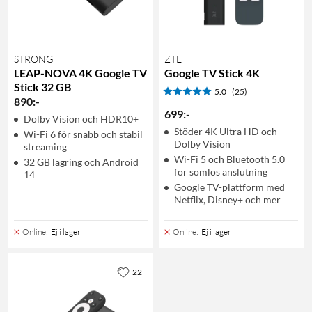
STRONG
ZTE
LEAP-NOVA 4K Google TV
Google TV Stick 4K
Stick 32 GB
5.0
(25)
890
:
-
699
:
-
Dolby Vision och HDR10+
Stöder 4K Ultra HD och
Wi-Fi 6 för snabb och stabil
Dolby Vision
streaming
Wi-Fi 5 och Bluetooth 5.0
32 GB lagring och Android
för sömlös anslutning
14
Google TV-plattform med
Netflix, Disney+ och mer
Online
:
Ej i lager
Online
:
Ej i lager
22