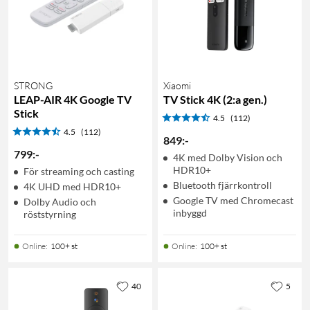
STRONG
Xiaomi
LEAP-AIR 4K Google TV
TV Stick 4K (2:a gen.)
Stick
4.5
(112)
4.5
(112)
849
:
-
799
:
-
4K med Dolby Vision och
HDR10+
För streaming och casting
Bluetooth fjärrkontroll
4K UHD med HDR10+
Google TV med Chromecast
Dolby Audio och
inbyggd
röststyrning
Online
:
100+ st
Online
:
100+ st
40
5