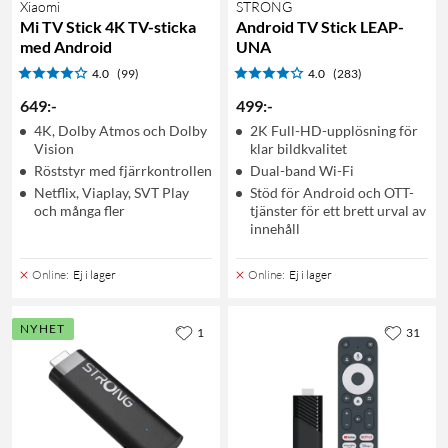
Xiaomi
STRONG
Mi TV Stick 4K TV-sticka
Android TV Stick LEAP-
med Android
UNA
4.0
(99)
4.0
(283)
649
:
-
499
:
-
4K, Dolby Atmos och Dolby
2K Full-HD-upplösning för
Vision
klar bildkvalitet
Röststyr med fjärrkontrollen
Dual-band Wi-Fi
Netflix, Viaplay, SVT Play
Stöd för Android och OTT-
och många fler
tjänster för ett brett urval av
innehåll
Online
:
Ej i lager
Online
:
Ej i lager
NYHET
1
31