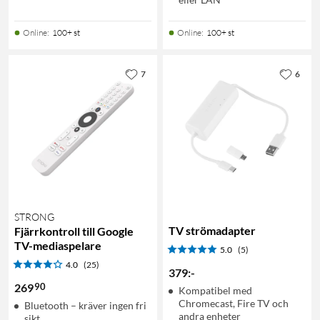
Online
:
100+ st
Online
:
100+ st
7
6
STRONG
TV strömadapter
Fjärrkontroll till Google
TV-mediaspelare
5.0
(5)
4.0
(25)
379
:
-
90
269
Kompatibel med
Chromecast, Fire TV och
Bluetooth – kräver ingen fri
andra enheter
sikt