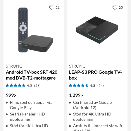
21
25
STRONG
STRONG
Android TV-box SRT 420
LEAP-S3 PRO Google TV-
med DVB-T2-mottagare
box
4.5
(56)
4.5
(54)
999
:
-
1 299
:
-
Film, spel och appar via
Certifierad av Google
Google Play
(Android 12)
Se fria kanaler i HD-
Stöd för 4K Ultra HD-
upplösning
upplösning
Stöd för 4K Ultra HD
Ansluts till internet via wifi
eller LAN