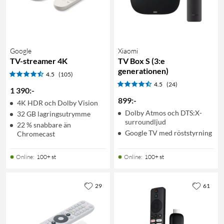
Google
Xiaomi
TV-streamer 4K
TV Box S (3:e
generationen)
4.5
(105)
4.5
(24)
1 390
:
-
899
:
-
4K HDR och Dolby Vision
Dolby Atmos och DTS:X-
32 GB lagringsutrymme
surroundljud
22 % snabbare än
Google TV med röststyrning
Chromecast
Online
:
100+ st
Online
:
100+ st
29
61