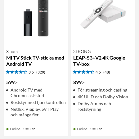
Xiaomi
STRONG
Mi TV Stick TV-sticka med
LEAP-S3+V2 4K Google
Android TV
TV-box
3.5
(329)
4.5
(48)
599
:
-
899
:
-
Android TV med
För streaming och casting
Chromecast-stöd
4K UHD och Dolby Vision
Röststyr med fjärrkontrollen
Dolby Atmos och
Netflix, Viaplay, SVT Play
röststyrning
och många fler
Online
:
100+ st
Online
:
100+ st