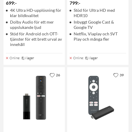
699
:
-
799
:
-
4K Ultra HD-upplösning för
Stöd för Ultra HD med
klar bildkvalitet
HDR10
Dolby Audio för ett mer
Inbyggt Google Cast &
uppslukande ljud
Google TV
Stöd för Android och OTT-
Netflix, Viaplay och SVT
tjänster för ett brett urval av
Play och många fler
innehåll
Online
:
Ej i lager
Online
:
Ej i lager
26
39