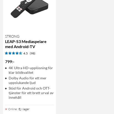
STRONG
LEAP-S3 Mediaspelare
med Android-TV
4.5
(98)
799
:
-
4K Ultra HD-upplösning för
klar bildkvalitet
Dolby Audio för ett mer
uppslukande ljud
Stöd för Android och OTT-
tjänster för ett brett urval av
innehåll
Online
:
Ej i lager