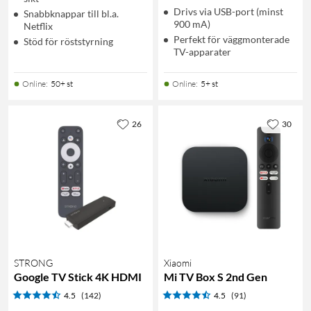
Drivs via USB-port (minst
Snabbknappar till bl.a.
900 mA)
Netflix
Perfekt för väggmonterade
Stöd för röststyrning
TV-apparater
Online
:
50+ st
Online
:
5+ st
26
30
STRONG
Xiaomi
Google TV Stick 4K HDMI
Mi TV Box S 2nd Gen
4.5
(142)
4.5
(91)