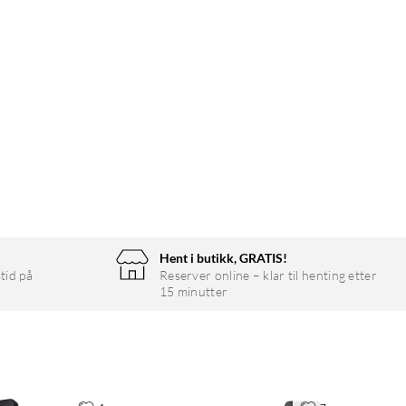
Hent i butikk, GRATIS!
tid på
Reserver online – klar til henting etter
15 minutter