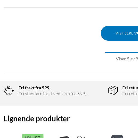
VIS FLERE 
Viser 5 av 
Fri frakt fra 599,-
Fri retu
Fri standardfrakt ved kjøp fra 599,-
Fri retu
Lignende produkter
NYHET