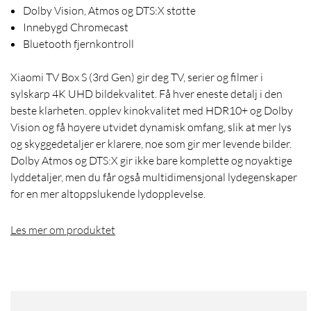
Dolby Vision, Atmos og DTS:X støtte
Innebygd Chromecast
Bluetooth fjernkontroll
Xiaomi TV Box S (3rd Gen) gir deg TV, serier og filmer i
sylskarp 4K UHD bildekvalitet. Få hver eneste detalj i den
beste klarheten. opplev kinokvalitet med HDR10+ og Dolby
Vision og få høyere utvidet dynamisk omfang, slik at mer lys
og skyggedetaljer er klarere, noe som gir mer levende bilder.
Dolby Atmos og DTS:X gir ikke bare komplette og nøyaktige
lyddetaljer, men du får også multidimensjonal lydegenskaper
for en mer altoppslukende lydopplevelse.
Les mer om produktet