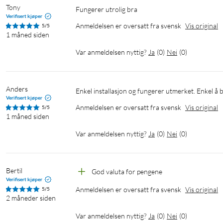
Tony
Fungerer utrolig bra
Verifisert kjøper
Anmeldelsen er oversatt fra svensk
Vis original
5/5
1 måned siden
Var anmeldelsen nyttig?
Ja
(
0
)
Nei
(
0
)
Anders
Enkel installasjon og fungerer utmerket. Enkel å 
Verifisert kjøper
Anmeldelsen er oversatt fra svensk
Vis original
5/5
1 måned siden
Var anmeldelsen nyttig?
Ja
(
0
)
Nei
(
0
)
Bertil
God valuta for pengene
Verifisert kjøper
Anmeldelsen er oversatt fra svensk
Vis original
5/5
2 måneder siden
Var anmeldelsen nyttig?
Ja
(
0
)
Nei
(
0
)