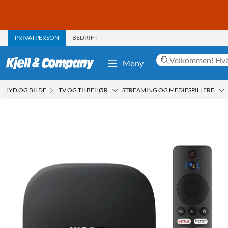
PRIVATPERSON
BEDRIFT
Meny
LYD OG BILDE
TV OG TILBEHØR
STREAMING OG MEDIESPILLERE