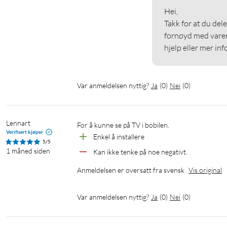
Farge: svart
Hei,

Bildekvalitet: 4K@60FPS (3840 × 2160)
Takk for at du del
Innebygd lagring: 32 GB
fornøyd med varen
Operativ system: Google TV
hjelp eller mer in
Lyd og video dekoder: Dolby Audio, DTS:X, Dolby 
Wi-Fi støtte: ja, 2,4 GHz, 5 GHz
Bluetooth: 5.2
Var anmeldelsen nyttig?
Ja
(
0
)
Nei
(
0
)
Grensesnitt: HDMI 2.1 × 1, USB 2.0 × 1, Strømtilkobl
Lennart
For å kunne se på TV i bobilen.
I pakken
Verifisert kjøper
Enkel å installere
5/5
Xiaomi TV Box S (3rd Gen) × 1
1 måned siden
Kan ikke tenke på noe negativt.
360° Bluetooth fjernkontroll × 1
Anmeldelsen er oversatt fra svensk
Vis original
Strømkabel × 1
HDMI kabel × 1
Brukermanual
Var anmeldelsen nyttig?
Ja
(
0
)
Nei
(
0
)