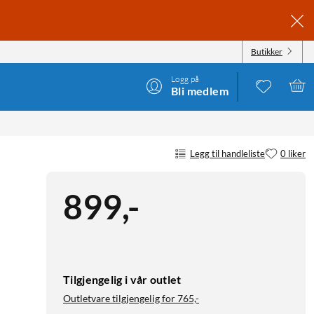
Butikker
Logg på
Bli medlem
Legg til handleliste
0 liker
899
,
-
Tilgjengelig i vår outlet
Outletvare tilgjengelig for
765,-