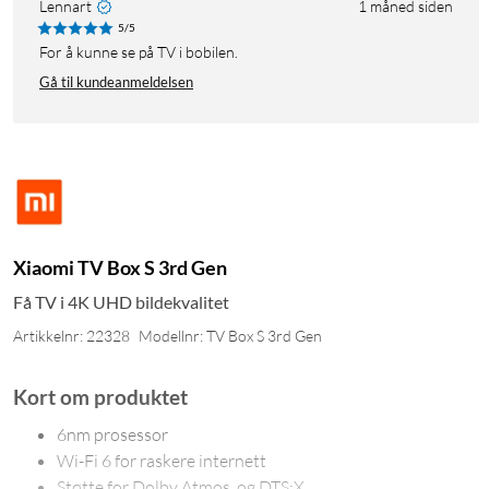
Lennart
1 måned siden
5/5
For å kunne se på TV i bobilen.
Gå til kundeanmeldelsen
Xiaomi TV Box S 3rd Gen
Få TV i 4K UHD bildekvalitet
Artikkelnr: 22328
Modellnr: TV Box S 3rd Gen
Kort om produktet
6nm prosessor
Wi-Fi 6 for raskere internett
Støtte for Dolby Atmos, og DTS:X