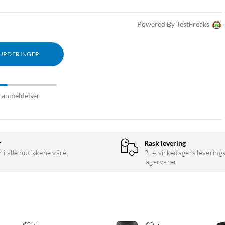
Powered By TestFreaks
VURDERINGER
9 anmeldelser
r
Rask levering
r i alle butikkene våre.
2–4 virkedagers leverings
lagervarer