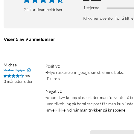
Google TV samler filmer og serier fra alle appene 
1 stjerne
deg. Om du skulle ønske å se på noe nytt, kan Google
24
kundeanmeldelser
gjennom mer enn 10 000 apper og hundrevis av grat
Klikk her ovenfor for å filtre
filmer og serier rett fra nettbrettet, iPaden, iPhone
Viser 5 av 9 anmeldelser
Hey Google
Den inkluderte 360° Bluetooth fjernkontrollen kan 
kjøkkenet når boksen står i stuen. Du kan også enkelt
Michael
Positivt:

Verifisert kjøper
med stemmekommandoer. Med Google Assistant inne
-Mye raskere enn google sin strømme boks.

4/5
-Fin pris

musikk og styre TV-en – bare med å bruke stemmen.
3 måneder siden
så kan du styre både TV og smartproduktene dine
Negativt:

-xiaomi tv+ knapp plassert der man forventer å finn
-ved tilkobling på hdmi cec port får man kun juste
Spesifikasjoner
-mye klikke lyd når man trykker på knappene 
Mål (L × B × D): 97 × 97 × 17 mm
Vekt: 91,2 g (uten forpakning)