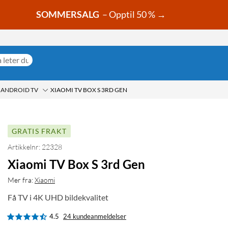
SOMMERSALG
– Opptil 50 % →
ANDROID TV
XIAOMI TV BOX S 3RD GEN
GRATIS FRAKT
Artikkelnr: 22328
Xiaomi TV Box S 3rd Gen
Mer fra:
Xiaomi
Få TV i 4K UHD bildekvalitet
4.5
24 kundeanmeldelser