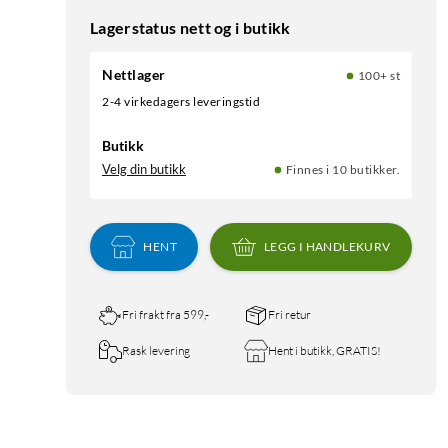
Lagerstatus nett og i butikk
Nettlager
100+ st
2-4 virkedagers leveringstid
Butikk
Velg din butikk
Finnes i 10 butikker.
HENT
LEGG I HANDLEKURV
Fri frakt fra 599,-
Fri retur
Rask levering
Hent i butikk, GRATIS!