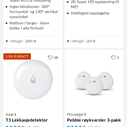
Stabil 4G LTE-tilkobling
2K Super HD oppløsning (4
Ingen blindsoner: 360°
MP)
horisontal- og 130° vertikal
Intelligent oppdagelse
synsvinkel
Nattsyn i farger - klare
bilder i alle forhold
Nettlager
:
100+ st
Nettlager
:
20+ st
13% RABATT
18
1
Aqara
Housegard
T1 Lekkasjedetektor
Pebble røykvarsler 3-pakk