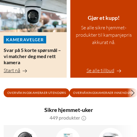
Gjør et kupp!
Se alle sikre hjemmet-
produkter til kampanjepris
KAMERAVELGER
akkurat nå.
Svar på 5 korte spørsmål –
vi matcher deg med rett
kamera
Start nå
Se alle tillbud
OVERVÅKINGSKAMERAER UTENDØRS
OVERVÅKINGSKAMERAER INNENDØRS
Sikre hjemmet-uker
449 produkter