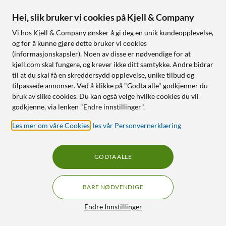
Hei, slik bruker vi cookies på Kjell & Company
Vi hos Kjell & Company ønsker å gi deg en unik kundeopplevelse,
Yale
Eufy
og for å kunne gjøre dette bruker vi cookies
Smart Keypad 2 -
eufyCam E40 Ekstra
(informasjonskapsler). Noen av disse er nødvendige for at
Fingerprint
kamera
kjell.com skal fungere, og krever ikke ditt samtykke. Andre bidrar
4.0
(5)
4.5
(9)
til at du skal få en skreddersydd opplevelse, unike tilbud og
tilpassede annonser. Ved å klikke på "Godta alle" godkjenner du
1 590
,
-
990
,
-
1 690,-
bruk av slike cookies. Du kan også velge hvilke cookies du vil
Lås opp med fingeravtrykk
2K-oppløsning med
godkjenne, via lenken "Endre innstillinger".
fargenattsyn
Opptil 10 brukere
Solcelledrevet med 13 000
Kobles enkelt til app
Les mer om våre Cookies
,
les vår Personvernerklæring
mAh batteri
AI-varsler og lokal lagring
uten abonnement
GODTA ALLE
Nettlager
:
20+ st
Nettlager
:
20+ st
BARE NØDVENDIGE
SPAR 1050 KR
SPAR 300 KR
15
5
Filtre
Endre Innstillinger