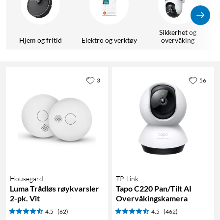
Sikkerhet og
Hjem og fritid
Elektro og verktøy
overvåking
3
56
Housegard
TP-Link
Luma Trådløs røykvarsler
Tapo C220 Pan/Tilt AI
2-pk. Vit
Overvåkingskamera
4.5
(62)
4.5
(462)