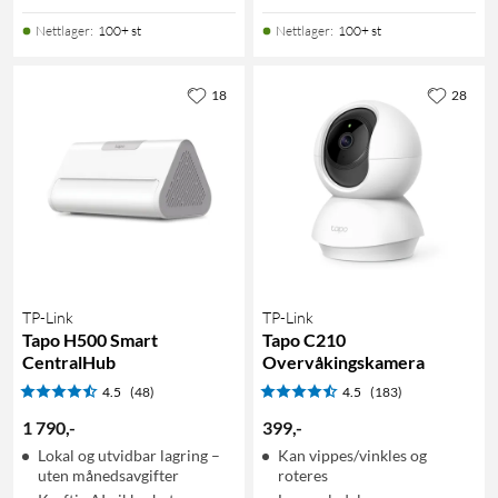
Nettlager
:
100+ st
Nettlager
:
100+ st
18
28
TP-Link
TP-Link
Tapo H500 Smart
Tapo C210
CentralHub
Overvåkingskamera
4.5
(48)
4.5
(183)
1 790
,
-
399
,
-
Lokal og utvidbar lagring –
Kan vippes/vinkles og
uten månedsavgifter
roteres