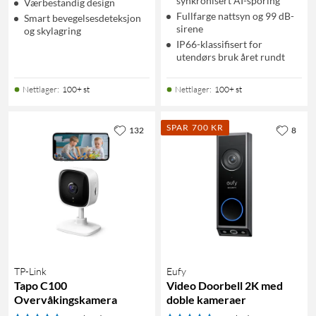
synkronisert AI-sporing
Værbestandig design
Fullfarge nattsyn og 99 dB-
Smart bevegelsesdeteksjon
sirene
og skylagring
IP66-klassifisert for
utendørs bruk året rundt
Nettlager
:
100+ st
Nettlager
:
100+ st
SPAR 700 KR
132
8
TP-Link
Eufy
Tapo C100
Video Doorbell 2K med
Overvåkingskamera
doble kameraer