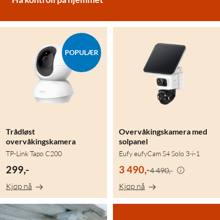
POPULÆR
Trådløst
Overvåkingskamera med
overvåkingskamera
solpanel
TP-Link Tapo C200
Eufy eufyCam S4 Solo 3-i-1
299,-
3 490,-
4 490,-
Kjøp nå
Kjøp nå