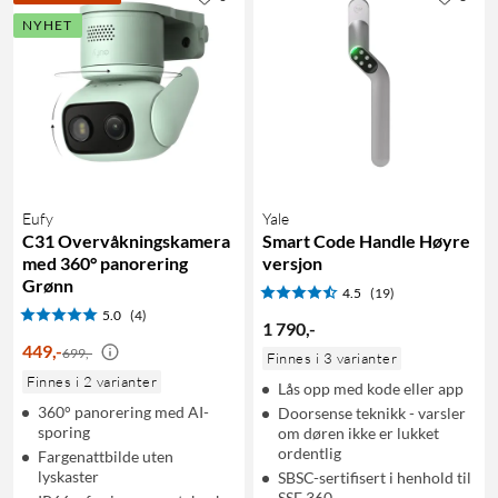
NYHET
Eufy
Yale
C31 Overvåkningskamera
Smart Code Handle Høyre
med 360° panorering
versjon
Grønn
4.5
(19)
5.0
(4)
1 790
,
-
449
,
-
699,-
Finnes i 3 varianter
Finnes i 2 varianter
Lås opp med kode eller app
360° panorering med AI-
Doorsense teknikk - varsler
sporing
om døren ikke er lukket
ordentlig
Fargenattbilde uten
lyskaster
SBSC-sertifisert i henhold til
SSF 360