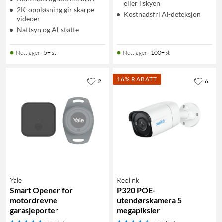
eller i skyen
2K-oppløsning gir skarpe
Kostnadsfri AI-deteksjon
videoer
Nattsyn og AI-støtte
Nettlager
:
5+ st
Nettlager
:
100+ st
16% RABATT
2
6
Yale
Reolink
Smart Opener for
P320 POE-
motordrevne
utendørskamera 5
garasjeporter
megapiksler