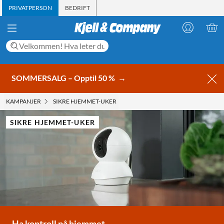
PRIVATPERSON
BEDRIFT
SOMMERSALG – Opptil 50 %
→
KAMPANJER
SIKRE HJEMMET-UKER
SIKRE HJEMMET-UKER
Ha kontroll på hjemmet