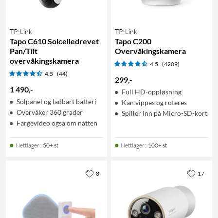
TP-Link
TP-Link
Tapo C610 Solcelledrevet
Tapo C200
Pan/Tilt
Overvåkingskamera
overvåkingskamera
4.5
(4209)
4.5
(44)
299
,
-
1 490
,
-
Full HD-oppløsning
Solpanel og ladbart batteri
Kan vippes og roteres
Overvåker 360 grader
Spiller inn på Micro-SD-kort
Fargevideo også om natten
Nettlager
:
50+ st
Nettlager
:
100+ st
8
17