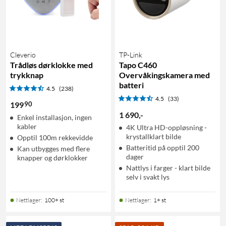
Cleverio
TP-Link
Trådløs dørklokke med
Tapo C460
trykknap
Overvåkingskamera med
batteri
4.5
(238)
4.5
(33)
90
199
1 690
,
-
Enkel installasjon, ingen
kabler
4K Ultra HD-oppløsning -
krystallklart bilde
Opptil 100m rekkevidde
Batteritid på opptil 200
Kan utbygges med flere
dager
knapper og dørklokker
Nattlys i farger - klart bilde
selv i svakt lys
Nettlager
:
100+ st
Nettlager
:
1+ st