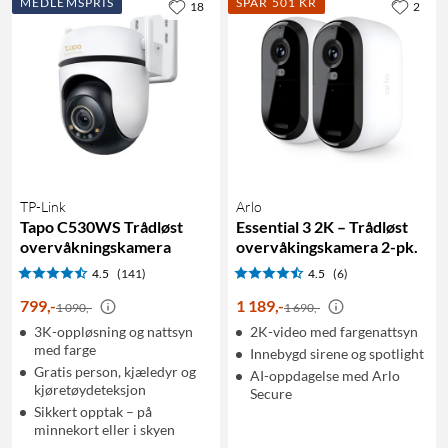
MEDLEMSPRIS
SPAR 501 KR
18
2
TP-Link
Arlo
Tapo C530WS Trådløst
Essential 3 2K – Trådløst
overvåkningskamera
overvåkingskamera 2-pk.
4.5
(141)
4.5
(6)
799
,
-
1 189
,
-
1 090,-
1 690,-
3K-oppløsning og nattsyn
2K-video med fargenattsyn
med farge
Innebygd sirene og spotlight
Gratis person, kjæledyr og
AI-oppdagelse med Arlo
kjøretøydeteksjon
Secure
Sikkert opptak – på
minnekort eller i skyen