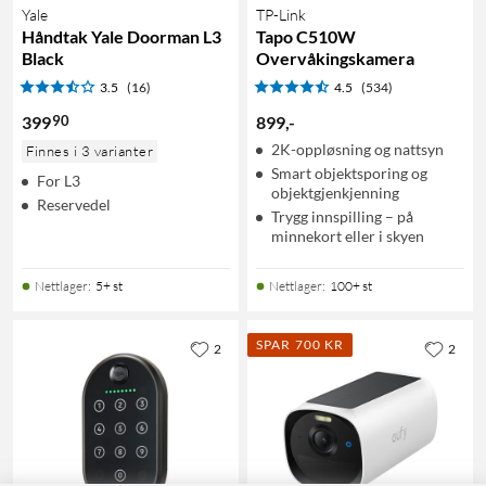
Yale
TP-Link
Håndtak Yale Doorman L3
Tapo C510W
Black
Overvåkingskamera
3.5
(16)
4.5
(534)
90
399
899
,
-
2K-oppløsning og nattsyn
Finnes i 3 varianter
Smart objektsporing og
For L3
objektgjenkjenning
Reservedel
Trygg innspilling – på
minnekort eller i skyen
Nettlager
:
5+ st
Nettlager
:
100+ st
SPAR 700 KR
2
2