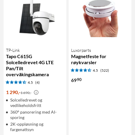
TP-Link
Luxorparts
Tapo C615G
Magnetfeste for
Solcelledrevet 4G LTE
røykvarsler
Pan/Tilt
4.5
(522)
overvåkingskamera
90
69
4.5
(4)
1 290
,
-
1 690,-
Solcelledrevet og
vedlikeholdsfritt
360° panorering med AI-
sporing
2K-oppløsning og
fargenattsyn