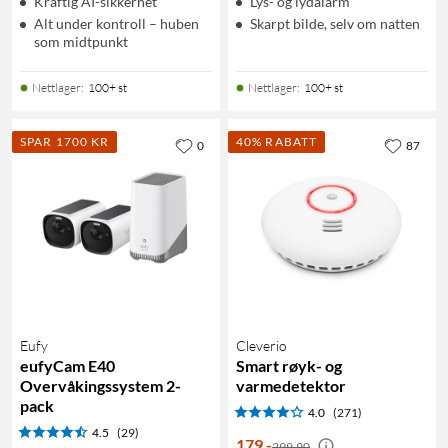
Kraftig AI-sikkerhet
Lys- og lydalarm
Alt under kontroll – huben
Skarpt bilde, selv om natten
som midtpunkt
Nettlager
:
100+ st
Nettlager
:
100+ st
SPAR 1700 KR
40% RABATT
0
87
Eufy
Cleverio
eufyCam E40
Smart røyk- og
Overvåkingssystem 2-
varmedetektor
pack
4.0
(271)
4.5
(29)
179
,
-
299,90