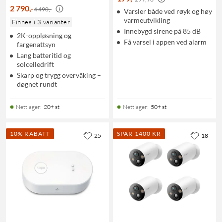
2 790
,
-
4 490,-
Varsler både ved røyk og høy
varmeutvikling
Finnes i 3 varianter
Innebygd sirene på 85 dB
2K-oppløsning og
Få varsel i appen ved alarm
fargenattsyn
Lang batteritid og
solcelledrift
Skarp og trygg overvåking –
døgnet rundt
Nettlager
:
20+ st
Nettlager
:
50+ st
10% RABATT
SPAR 1400 KR
25
18