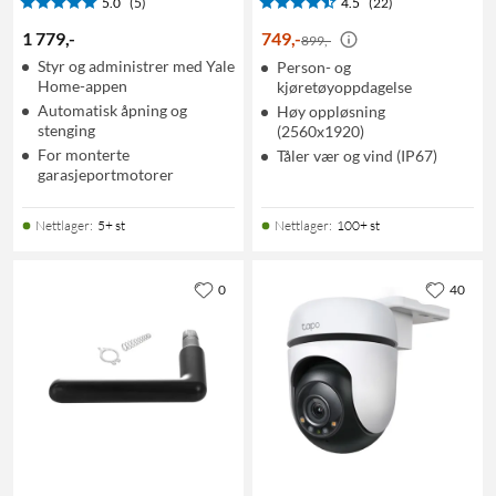
5.0
(5)
4.5
(22)
1 779
,
-
749
,
-
899,-
Styr og administrer med Yale
Person- og
Home-appen
kjøretøyoppdagelse
Automatisk åpning og
Høy oppløsning
stenging
(2560x1920)
For monterte
Tåler vær og vind (IP67)
garasjeportmotorer
Nettlager
:
5+ st
Nettlager
:
100+ st
0
40