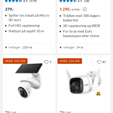
4.5
(579)
4.5
(18)
279
,
-
1 290
,
-
1 990,-
Spiller inn lokalt på Micro-
Trådløs med 180 dagers
SD-kort
batteritid
Full HD-oppløsning
2K-oppløsning og WDR
Nattsyn på opptil 10 m
For bruk med Eufy
basestasjon eller chime
Nettlager
:
100+ st
Nettlager
:
5+ st
SPAR 500 KR
SPAR 250 KR
5
87
TP-Link
TP-Link