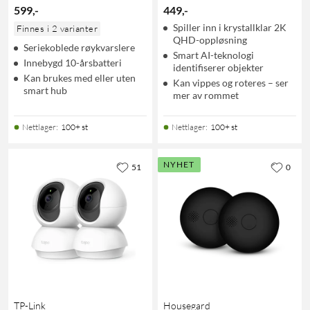
599
,
-
449
,
-
Spiller inn i krystallklar 2K
Finnes i 2 varianter
QHD-oppløsning
Seriekoblede røykvarslere
Smart AI-teknologi
Innebygd 10-årsbatteri
identifiserer objekter
Kan brukes med eller uten
Kan vippes og roteres – ser
smart hub
mer av rommet
Nettlager
:
100+ st
Nettlager
:
100+ st
NYHET
51
0
TP-Link
Housegard