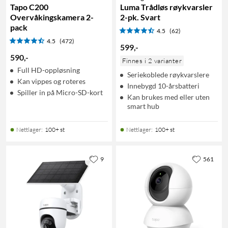
Tapo C200
Luma Trådløs røykvarsler
Overvåkingskamera 2-
2-pk. Svart
pack
4.5
(62)
4.5
(472)
599
,
-
590
,
-
Finnes i 2 varianter
Full HD-oppløsning
Seriekoblede røykvarslere
Kan vippes og roteres
Innebygd 10-årsbatteri
Spiller in på Micro-SD-kort
Kan brukes med eller uten
smart hub
Nettlager
:
100+ st
Nettlager
:
100+ st
9
561