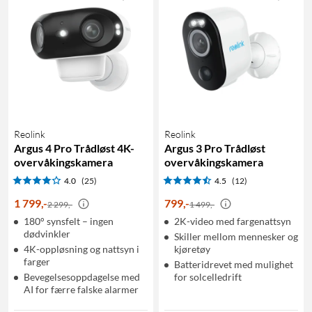
Reolink
Reolink
Argus 4 Pro Trådløst 4K-
Argus 3 Pro Trådløst
overvåkingskamera
overvåkingskamera
4.0
(25)
4.5
(12)
1 799
,
-
799
,
-
2 299,-
1 499,-
180° synsfelt – ingen
2K-video med fargenattsyn
dødvinkler
Skiller mellom mennesker og
4K-oppløsning og nattsyn i
kjøretøy
farger
Batteridrevet med mulighet
Bevegelsesoppdagelse med
for solcelledrift
AI for færre falske alarmer