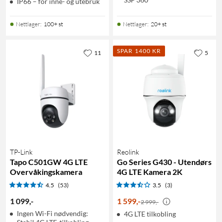
IP66 – for inne- og utebruk
Nettlager
:
100+ st
Nettlager
:
20+ st
SPAR 1400 KR
11
5
TP-Link
Reolink
Tapo C501GW 4G LTE
Go Series G430 - Utendørs
Overvåkingskamera
4G LTE Kamera 2K
4.5
(53)
3.5
(3)
1 099
,
-
1 599
,
-
2 999,-
Ingen Wi-Fi nødvendig:
4G LTE tilkobling