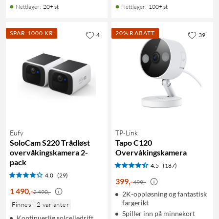
Nettlager
:
20+ st
Nettlager
:
100+ st
SPAR 1000 KR
20% RABATT
4
39
Eufy
TP-Link
SoloCam S220 Trådløst
Tapo C120
overvåkingskamera 2-
Overvåkingskamera
pack
4.5
(187)
4.0
(29)
399
,
-
499,-
1 490
,
-
2 490,-
2K-oppløsning og fantastisk
fargerikt
Finnes i 2 varianter
Spiller inn på minnekort
Kontinuerlig solcelledrift