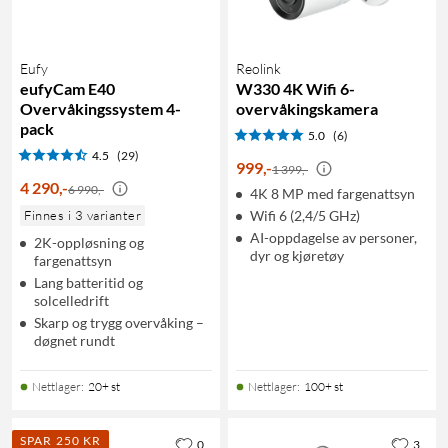
Eufy
Reolink
eufyCam E40
W330 4K Wifi 6-
Overvåkingssystem 4-
overvåkingskamera
pack
5.0
(6)
4.5
(29)
999
,
-
1 399,-
4 290
,
-
6 990,-
4K 8 MP med fargenattsyn
Finnes i 3 varianter
Wifi 6 (2,4/5 GHz)
AI-oppdagelse av personer,
2K-oppløsning og
dyr og kjøretøy
fargenattsyn
Lang batteritid og
solcelledrift
Skarp og trygg overvåking –
døgnet rundt
Nettlager
:
20+ st
Nettlager
:
100+ st
SPAR 250 KR
0
3