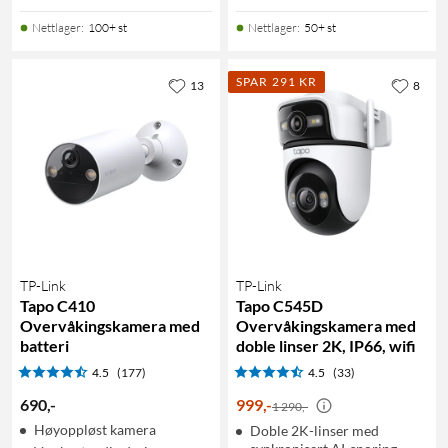
Nettlager
:
100+ st
Nettlager
:
50+ st
SPAR 291 KR
13
8
TP-Link
TP-Link
Tapo C410
Tapo C545D
Overvåkingskamera med
Overvåkingskamera med
batteri
doble linser 2K, IP66, wifi
4.5
(177)
4.5
(33)
690
,
-
999
,
-
1 290,-
Høyoppløst kamera
Doble 2K-linser med