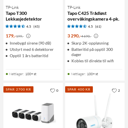
TP-Link
TP-Link
Tapo T300
Tapo C425 Trådløst
Lekkasjedetektor
overvåkingskamera 4-pk.
4.5
(45)
4.5
(61)
179
,
-
3 290
,
-
199,-
4 690,-
Innebygd sirene (90 dB)
Skarp 2K-oppløsning
Utstyrt med 6 detektorer
Batteritid på opptil 300
dager
Opptil 1 års batteritid
Kobles til direkte til wifi
Nettlager
:
100+ st
Nettlager
:
100+ st
SPAR 2700 KR
SPAR 400 KR
0
2