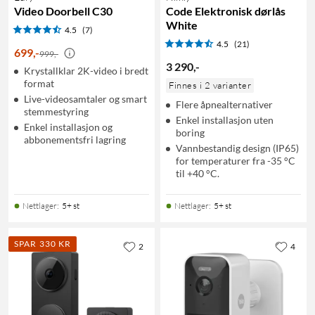
Video Doorbell C30
Code Elektronisk dørlås
White
4.5
(7)
4.5
(21)
699
,
-
999,-
3 290
,
-
Krystallklar 2K-video i bredt
format
Finnes i 2 varianter
Live-videosamtaler og smart
Flere åpnealternativer
stemmestyring
Enkel installasjon uten
Enkel installasjon og
boring
abbonementsfri lagring
Vannbestandig design (IP65)
for temperaturer fra -35 °C
til +40 °C.
Nettlager
:
5+ st
Nettlager
:
5+ st
SPAR 330 KR
2
4