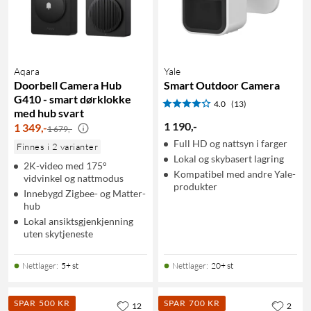
Aqara
Yale
Doorbell Camera Hub
Smart Outdoor Camera
G410 - smart dørklokke
4.0
(13)
med hub svart
1 190
,
-
1 349
,
-
1 679,-
Full HD og nattsyn i farger
Finnes i 2 varianter
Lokal og skybasert lagring
2K-video med 175°
Kompatibel med andre Yale-
vidvinkel og nattmodus
produkter
Innebygd Zigbee- og Matter-
hub
Lokal ansiktsgjenkjenning
uten skytjeneste
Nettlager
:
5+ st
Nettlager
:
20+ st
SPAR 500 KR
SPAR 700 KR
12
2