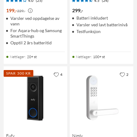
4.0
(25)
4.5
(24)
199
,
-
299
,
-
229,-
Batteri inkludert
Varsler ved oppdagelse av
vann
Varsler ved lavt batterinivå
For Aqara-hub og Samsung
Testfunksjon
SmartThings
Opptil 2 års batteritid
Nettlager
:
20+ st
Nettlager
:
100+ st
SPAR 300 KR
4
2
Eufy
Nimly