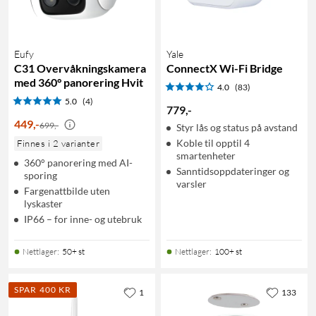
Eufy
Yale
C31 Overvåkningskamera
ConnectX Wi-Fi Bridge
med 360° panorering Hvit
4.0
(83)
5.0
(4)
779
,
-
449
,
-
699,-
Styr lås og status på avstand
Koble til opptil 4
Finnes i 2 varianter
smartenheter
360° panorering med AI-
Sanntidsoppdateringer og
sporing
varsler
Fargenattbilde uten
lyskaster
IP66 – for inne- og utebruk
Nettlager
:
50+ st
Nettlager
:
100+ st
SPAR 400 KR
1
133