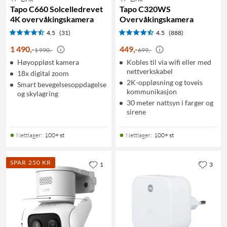
Tapo C660 Solcelledrevet
Tapo C320WS
4K overvåkingskamera
Overvåkingskamera
4.5
(31)
4.5
(888)
1 490
,
-
449
,
-
1 990,-
699,-
Høyoppløst kamera
Kobles til via wifi eller med
nettverkskabel
18x digital zoom
2K-oppløsning og toveis
Smart bevegelsesoppdagelse
kommunikasjon
og skylagring
30 meter nattsyn i farger og
sirene
Nettlager
:
100+ st
Nettlager
:
100+ st
SPAR 250 KR
1
3