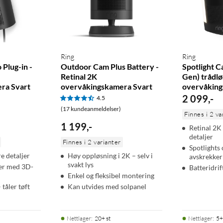
selv på avstand. Kameraet har Low-Light Sight som gir fargebilde
Ring
Ring
u stiller inn egne bevegelsessoner og får varsel rett på telefonen
Plug-in -
Outdoor Cam Plus Battery -
Spotlight C
Retinal 2K
Gen) trådlø
ra Svart
overvåkingskamera Svart
overvåking
2 099
,
-
4.5
(17 kundeanmeldelser)
Finnes i 2 va
ia Ring-appen. Toveiskommunikasjon med støyreduksjon gjør at
1 199
,
-
Retinal 2K 
nskede besøkende.
detaljer
Finnes i 2 varianter
Spotlights
re detaljer
Høy oppløsning i 2K – selv i
avskrekker
svakt lys
ler med 3D-
Batteridrif
et foran linsen for å slå av video – mikrofonen kan slås av separat
Enkel og fleksibel montering
 og strømadapteren, og krever bare en stikkontakt og wifi.
 tåler tøft
Kan utvides med solpanel
Nettlager
:
20+ st
Nettlager
:
5+