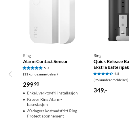
Ring
Ring
Alarm Contact Sensor
Quick Release Ba
Ekstra batteripa
5.0
4.5
(11 kundeanmeldelser)
(95 kundeanmeldelser)
299
90
349
,
-
Enkel, verktøyfri installasjon
Krever Ring Alarm-
basestasjon
30 dagers kostnadsfritt Ring
Protect abonnement