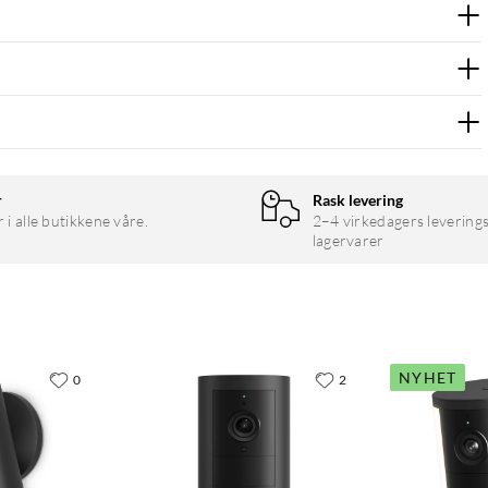
r
Rask levering
r i alle butikkene våre.
2–4 virkedagers leverings
lagervarer
NYHET
0
2