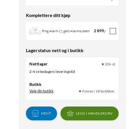
Komplettere ditt kjøp
2 899
,
-
Ring Alarm (2. gen) Alarmsystem
Lagerstatus nett og i butikk
Nettlager
20+ st
2-4 virkedagers leveringstid
Butikk
Velg din butikk
Finnes i 18 butikker.
HENT
LEGG I HANDLEKURV