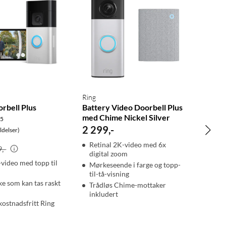
Ring
rbell Plus
Battery Video Doorbell Plus
med Chime Nickel Silver
.5
2 299
,
-
delser)
Retinal 2K-video med 6x
,-
digital zoom
ideo med topp til
Mørkeseende i farge og topp-
til-tå-visning
ke som kan tas raskt
Trådløs Chime-mottaker
inkludert
kostnadsfritt Ring