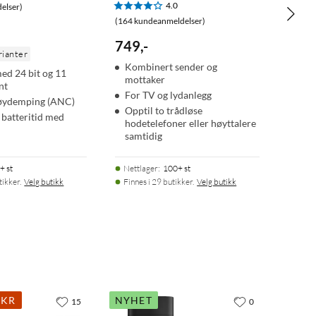
4.0
elser)
(164 kundeanmeldelser)
749
,
-
rianter
Kombinert sender og
med 24 bit og 11
mottaker
nt
For TV og lydanlegg
tøydemping (ANC)
Opptil to trådløse
 batteritid med
hodetelefoner eller høyttalere
samtidig
+ st
Nettlager
:
100+ st
tikker.
Velg butikk
Finnes i 29 butikker.
Velg butikk
 KR
NYHET
15
0