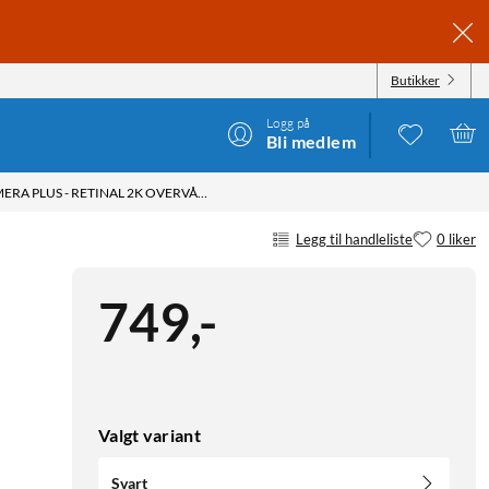
Butikker
Logg på
Bli medlem
RING INDOOR CAMERA PLUS - RETINAL 2K OVERVÅKINGSKAMERA SVART
Legg til handleliste
0 liker
749
,
-
Valgt variant
Svart