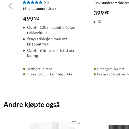
5.0
(357 kundeanmeldelser
(4 kundeanmeldelser)
399
90
499
90
XL
Opptil 100 m stabil trådløs
rekkevidde
Støyreduksjon med ett
knappetrykk
Opptil 9 timer driftstid per
lading
Nettlager
:
50+ st
Nettlager
:
100+ st
Finnes i 14 butikker.
Velg butikk
Finnes i 26 butikker.
V
Andre kjøpte også
4