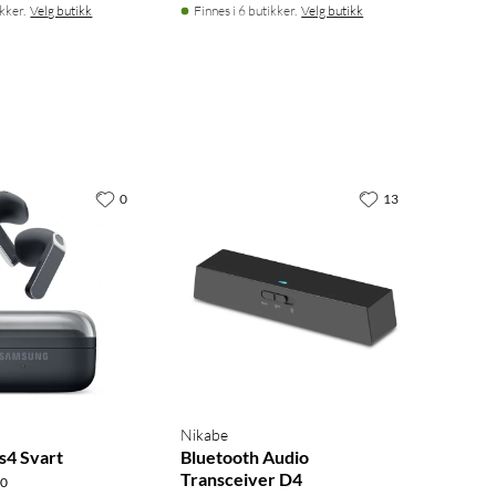
ikker.
Velg butikk
Finnes i 6 butikker.
Velg butikk
0
13
Nikabe
s4 Svart
Bluetooth Audio
Transceiver D4
.0