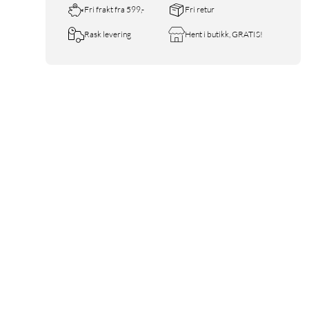
Fri frakt fra 599,-
Fri retur
Rask levering
Hent i butikk, GRATIS!