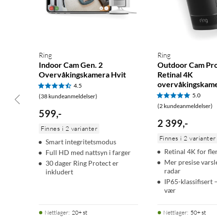
Skarpt bilde og smart bevegelsesdeteksjon
Med 2K-video og opptil 4× digital zoom ser du detaljer tydelig, 
Ring
Ring
når det finnes litt omgivelseslys, og svart-hvitt i totalt mørke. D
Indoor Cam Gen. 2
Outdoor Cam Pro 
når bevegelse oppdages.
Overvåkingskamera Hvit
Retinal 4K
overvåkingskame
4.5
5.0
Sirene og toveiskommunikasjon
(38 kundeanmeldelser)
(2 kundeanmeldelser)
599
,
-
Kameraet har en innebygd sirene du kan aktivere på avstand v
2 399
,
-
du kan snakke med den som er hjemme – eller skremme bort uø
Finnes i 2 varianter
Finnes i 2 varianter
Smart integritetsmodus
Personvern og enkel installasjon
Retinal 4K for fle
Full HD med nattsyn i farger
Mer presise vars
30 dager Ring Protect er
Et avtakbart linsedeksel lar deg blokkere kameraet fysisk. Skyv d
radar
inkludert
i appen. Kameraet kobles til via den medfølgende USB-C-kabelen
IP65-klassifisert –
vær
Spesifikasjoner
Nettlager
:
20+ st
Nettlager
:
50+ st