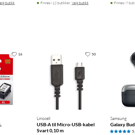
elg butikk
Finnes i 12 butikker.
Velg butikk
Finnes i 7 but
16
50
Linocell
Samsung
L
USB-A til Micro-USB-kabel
Galaxy Bud
Svart 0,10 m
5