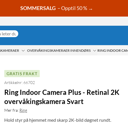
SOMMERSALG
– Opptil 50 % →
SKAMERAER
OVERVÅKINGSKAMERAER INNENDØRS
GRATIS FRAKT
Artikkelnr: 66702
Ring Indoor Camera Plus - Retinal 2K
overvåkingskamera Svart
Mer fra:
Ring
Hold styr på hjemmet med skarp 2K-bild døgnet rundt.