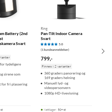
Ring
am Battery (2nd
Pan-Tilt Indoor Camera
st
Svart
skamera Svart
5.0
(1 kundeanmeldelser)
rianter
799
,
-
for tydeligere
Finnes i 2 varianter
360 graders panorering og
 og sirene som
169 graders helning
Manuell lyd- og
t for fri plassering
videopersonvern
1080p HD-livevisning
 st
Nettlager
:
50+ st