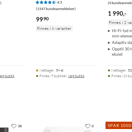
4.5
)
(4 kundeanmeld
(1547 kundeanmeldelser)
1 990
,
-
99
90
Finnes i 2 va
Finnes i 6 varianter
Hi-Fi-lyd 
mm-eleme
Adaptiv s
Opptil 30 t
etuiet
Nettlager
:
5+ st
Nettlager
:
50
elg butikk
Finnes i 9 butikker.
Velg butikk
Finnes i 26 bu
SPAR 1050
38
0