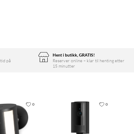
Hent i butikk, GRATIS!
tid på
Reserver online – klar til henting etter
15 minutter
0
0