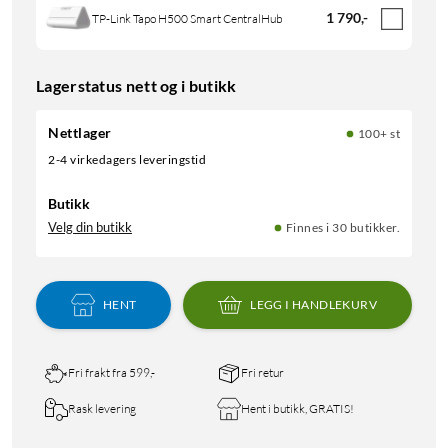
1 790
,
-
TP-Link Tapo H500 Smart CentralHub
Lagerstatus nett og i butikk
Nettlager
100+ st
2-4 virkedagers leveringstid
Butikk
Velg din butikk
Finnes i 30 butikker.
HENT
LEGG I HANDLEKURV
Fri frakt fra 599,-
Fri retur
Rask levering
Hent i butikk, GRATIS!