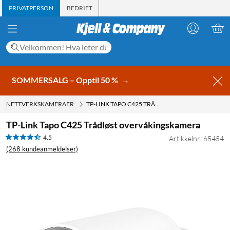
PRIVATPERSON
BEDRIFT
SOMMERSALG – Opptil 50 %
→
NETTVERKSKAMERAER
TP-LINK TAPO C425 TRÅDLØST OVERVÅKINGSKAMERA
TP-Link Tapo C425 Trådløst overvåkingskamera
4.5
Artikkelnr: 65454
(268 kundeanmeldelser)