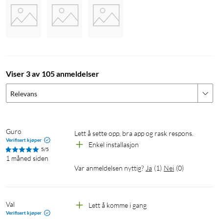
identifisere objekter som mennesker, dyr og kjøretøy (krever
den nyeste firmware-oppdateringen). I appen velger du hva du
vil at kameraet skal reagere på og varsle deg om.
Viser 3 av 105 anmeldelser
I pakken
Relevans
Tapo 425-kamera
1x oppladbart batteri
Guro
Lett å sette opp, bra app og rask respons. 
USB-adapter
Verifisert kjøper
Enkel installasjon
USB-kabel
5/5
Installasjonsverktøy
1 måned siden
Var anmeldelsen nyttig?
Ja
(
1
)
Nei
(
0
)
Startguide
Val
Lett å komme i gang 
Spesifikasjoner
Verifisert kjøper