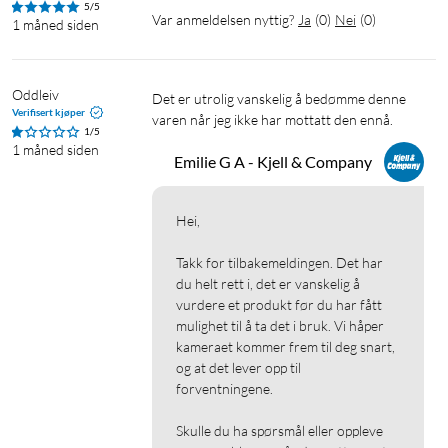
5/5
Var anmeldelsen nyttig?
Ja
(
0
)
Nei
(
0
)
Bildesensor: 1/3”
1 måned siden
Oppløsning: 2K QHD (2560x1440)
FPS: 30 FPS
Betraktningsvinkel: 150°
Oddleiv
Det er utrolig vanskelig å bedømme denne 
Verifisert kjøper
Innebygd mikrofon og høyttaler
varen når jeg ikke har mottatt den ennå.
1/5
IP-klassifisering: IP66
1 måned siden
Emilie G A - Kjell & Company
Driftstemperatur: -20 °C – 45 °C
Hei,

Takk for tilbakemeldingen. Det har 
Overvåking
Kameraovervåking
Nettverkskamera
du helt rett i, det er vanskelig å 
vurdere et produkt før du har fått 
IP-kamera
2K-oppløsning
Utendørskamera
mulighet til å ta det i bruk. Vi håper 
kameraet kommer frem til deg snart, 
Trådløst kamera
Sirene
Minnekortinnspilling
og at det lever opp til 
forventningene.

Skulle du ha spørsmål eller oppleve 