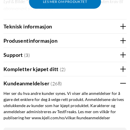
Lyd & Bilde: "Smarte funksjoner og bra videokvalitet uten krav til
LES MER OM PRODUKTET
abonnement sikrer seieren."
Teknisk informasjon
Tapo C425
Kameraet har oppdatert bildesensor som gir et skarpt 2K-
Produsentinformasjon
bilde (2560x1440), selv under dårlige lysforhold. Med den
innebygde IR-sensoren får du også nattsyn i farger, opptil 15
Support
(
3
)
meter. Ved oppdaget bevegelse kan kameraet starte den
innebygde sirenen og blinke med lampene for å avskrekke
Kompletter kjøpet ditt
(
2
)
uvelkomne besøkende. IP66-klassifiseringen innebærer at
kameraet er veldig godt beskyttet mot vann og støv. I tillegg
Kundeanmeldelser
(
268
)
tåler det vinterkulde og sommersol.
Her ser du hva andre kunder synes. Vi viser alle anmeldelser for å
gjøre det enklere for deg å velge rett produkt. Anmeldelsene skrives
utelukkende av kunder som har kjøpt produktet. Karakterer og
anmeldelser administreres av TestFreaks. Les mer om vilkår for
publisering her www.kjell.com/no/vilkar/kundeanmeldelser
Toveiskommunikasjon