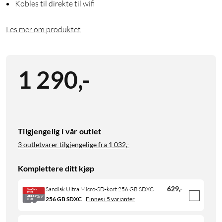
Kobles til direkte til wifi
Les mer om produktet
1 290
,
-
Tilgjengelig i vår outlet
3 outletvarer tilgjengelige fra
1 032,-
Komplettere ditt kjøp
629
,
-
Sandisk Ultra Micro-SD-kort 256 GB SDXC
256 GB SDXC
Finnes i 5 varianter