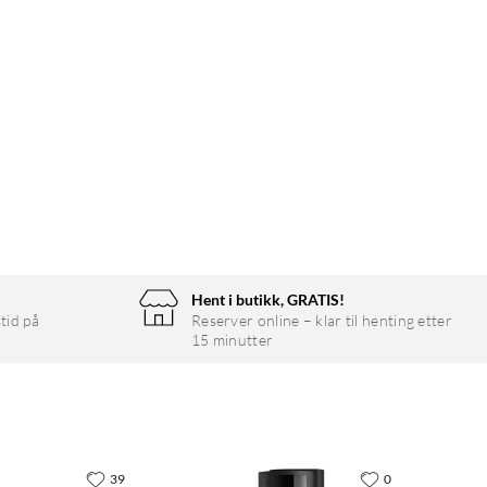
Hent i butikk, GRATIS!
tid på
Reserver online – klar til henting etter
15 minutter
39
0