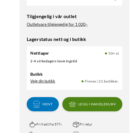
Tilgjengelig i vår outlet
Outletvare tilgjengelig for
1 020,-
Lagerstatus nett og i butikk
Nettlager
50+ st
2-4 virkedagers leveringstid
Butikk
Velg din butikk
Finnes i 21 butikker.
HENT
LEGG I HANDLEKURV
Fri frakt fra 599,-
Fri retur