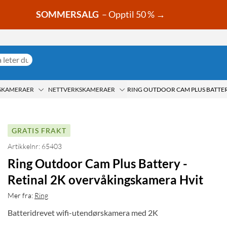
SOMMERSALG
– Opptil 50 % →
SKAMERAER
NETTVERKSKAMERAER
GRATIS FRAKT
Artikkelnr: 65403
Ring Outdoor Cam Plus Battery -
Retinal 2K overvåkingskamera Hvit
Mer fra:
Ring
Batteridrevet wifi-utendørskamera med 2K