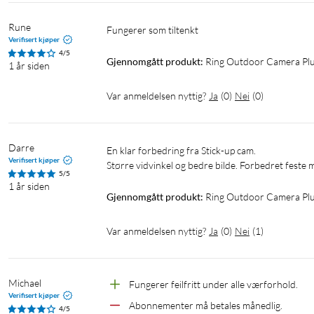
Lyd: Toveiskommunikasjon med støydemping
Sirene: Eksternt aktivert sikkerhetssirene
Rune
Fungerer som tiltenkt
Verifisert kjøper
Strøm: Batteripakke med hurtigutløser
4/5
Strøm, alternativt (ekstrautstyr): Plugin-adapter, solpanel
Gjennomgått produkt:
Ring Outdoor Camera Plu
1 år siden
Krav til wifi: Minimum 3,5 Mbps for optimal ytelse
Tilkobling, wifi: Wifi 6 (2,4 GHz eller 5 GHz)
Var anmeldelsen nyttig?
Ja
(
0
)
Nei
(
0
)
Driftstemperatur: -20 til 50 °C (kameraet kan slå seg av hvis det
Montering: i tak eller på vegg
Mål: 67x67x128 mm inkludert stativ
Darre
En klar forbedring fra Stick-up cam. 

Verifisert kjøper
Større vidvinkel og bedre bilde. Forbedret feste 
5/5
I pakken
1 år siden
Gjennomgått produkt:
Ring Outdoor Camera Plu
Outdoor Camera Plus Battery
Batteripakke med hurtigutløser
Var anmeldelsen nyttig?
Ja
(
0
)
Nei
(
1
)
Micro USB-ladekabel
Monteringsutstyr
Installasjonsveiledning
Michael
Fungerer feilfritt under alle værforhold.
Garanti- og sikkerhetsdokument
Verifisert kjøper
Sikkerhetsklistremerke
Abonnementer må betales månedlig.
4/5