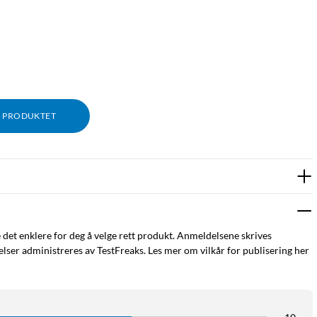
M PRODUKTET
om natten med god sikt i svakt lys. Gatelys i nærheten er alt du
e det enklere for deg å velge rett produkt. Anmeldelsene skrives
ser administreres av TestFreaks. Les mer om vilkår for publisering her
ig konstruksjon og mulighet for flere strømalternativer, slik at
 i hagen eller innendørs hvis du ønsker det. Kameraet er
helst.