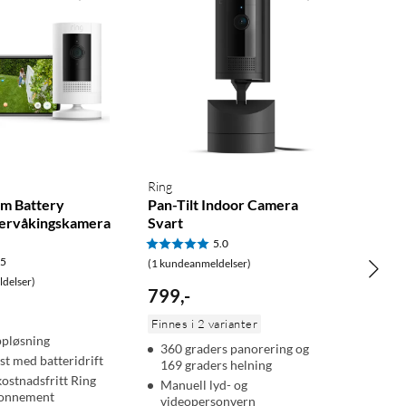
Ring
am Battery
Pan-Tilt Indoor Camera
vervåkingskamera
Svart
5.0
.5
(1 kundeanmeldelser)
delser)
799
,
-
Finnes i 2 varianter
ppløsning
360 graders panorering og
st med batteridrift
169 graders helning
kostnadsfritt Ring
Manuell lyd- og
bonnement
videopersonvern