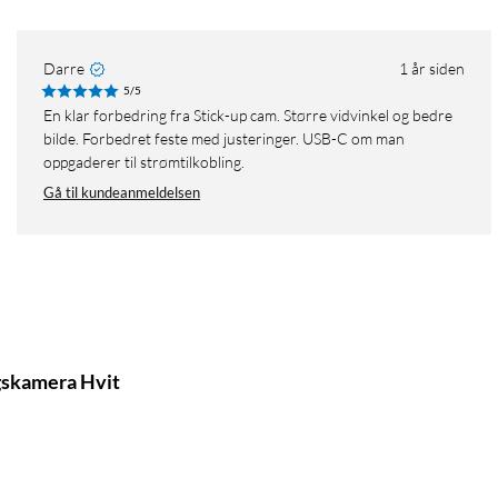
Darre
1 år siden
5/5
En klar forbedring fra Stick-up cam. Større vidvinkel og bedre
bilde. Forbedret feste med justeringer. USB-C om man
oppgaderer til strømtilkobling.
Gå til kundeanmeldelsen
gskamera Hvit