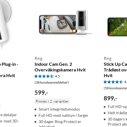
Ring
Ring
Plug-in -
Indoor Cam Gen. 2
Stick Up C
Overvåkingskamera Hvit
Trådløst o
ra Hvit
Hvit
4.5
4
(38 kundeanmeldelser)
(58 kundeanmel
599
,
-
899
,
-
Finnes i 2 varianter
Full HD-o
Smart integritetsmodus
Helt trådlø
re detaljer
Full HD med nattsyn i farger
30 dagers 
ler med 3D-
30 dager Ring Protect er
Protect a
inkludert