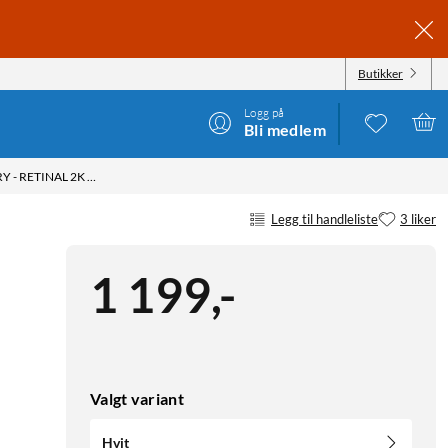
Butikker
Logg på
Bli medlem
RING OUTDOOR CAM PLUS BATTERY - RETINAL 2K OVERVÅKINGSKAMERA HVIT
Legg til handleliste
3 liker
1 199
,
-
Valgt variant
Hvit