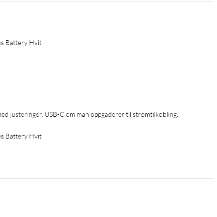
s Battery Hvit
 utsettes for direkte sollys under ekstrem varme)
med justeringer. USB-C om man oppgaderer til strømtilkobling.
s Battery Hvit