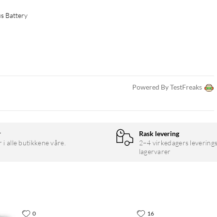
s Battery
Powered By TestFreaks
r
Rask levering
r i alle butikkene våre.
2–4 virkedagers leverings
lagervarer
0
16