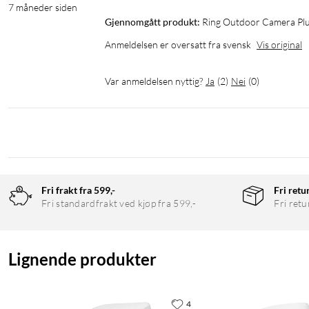
7 måneder siden
Gjennomgått produkt:
Ring Outdoor Camera Plu
Anmeldelsen er oversatt fra svensk
Vis original
Var anmeldelsen nyttig?
Ja
(
2
)
Nei
(
0
)
Fri frakt fra 599,-
Fri retu
Fri standardfrakt ved kjøp fra 599,-
Fri retu
Lignende produkter
4