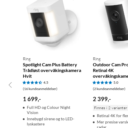
Ring
Ring
Spotlight Cam Plus Battery
Outdoor Cam Pro 
Trådløst overvåkingskamera
Retinal 4K
Hvit
overvåkingskame
4.5
5.0
(16 kundeanmeldelser)
(2 kundeanmeldelser)
1 699
,
-
2 399
,
-
Full HD og Colour Night
Finnes i 2 varianter
Vision
Retinal 4K for fle
Innebygd sirene og to LED-
Mer presise vars
lyskastere
radar