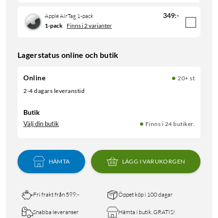
349
:
-
Apple AirTag 1-pack
1-pack
Finns i 2 varianter
Lagerstatus online och butik
Online
20+ st
2-4 dagars leveranstid
Butik
Välj din butik
Finns i 24 butiker.
HÄMTA
LÄGG I VARUKORGEN
Fri frakt från 599:-
Öppet köp i 100 dagar
Snabba leveranser
Hämta i butik, GRATIS!