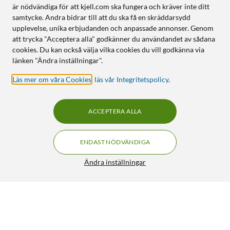
är nödvändiga för att kjell.com ska fungera och kräver inte ditt
samtycke. Andra bidrar till att du ska få en skräddarsydd
upplevelse, unika erbjudanden och anpassade annonser. Genom
att trycka "Acceptera alla" godkänner du användandet av sådana
cookies. Du kan också välja vilka cookies du vill godkänna via
länken "Ändra inställningar".
Läs mer om våra Cookies
,
läs vår Integritetspolicy
.
ACCEPTERA ALLA
ENDAST NÖDVÄNDIGA
Ändra inställningar
Otterbox AirTag Rugged Case nyckelring Vit
199:90
4/5
HÄMTA
LÄGG I VARUKORGEN