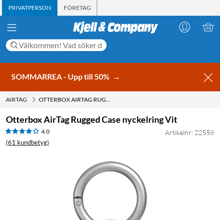
PRIVATPERSON
FÖRETAG
SOMMARREA - Upp till 50%
→
AIRTAG
OTTERBOX AIRTAG RUGGED CASE NYCKELRING VIT
Otterbox AirTag Rugged Case nyckelring Vit
4.0
Artikelnr: 22558
(61 kundbetyg)