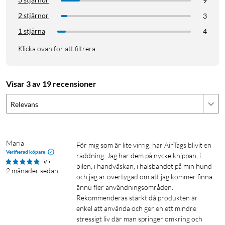
9
2 stjärnor
3
1 stjärna
4
Klicka ovan för att filtrera
Visar 3 av 19 recensioner
Relevans
Maria
För mig som är lite virrig, har AirTags blivit en 
Verifierad köpare
räddning. Jag har dem på nyckelknippan, i 
5/5
bilen, i handväskan, i halsbandet på min hund 
2 månader sedan
och jag är övertygad om att jag kommer finna 
ännu fler användningsområden. 
Rekommenderas starkt då produkten är 
enkel att använda och ger en ett mindre 
stressigt liv där man springer omkring och 