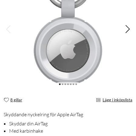
8 gillar
Lägg i inköpslista
Skyddande nyckelring för Apple AirTag
Skyddar din AirTag
Med karbinhake