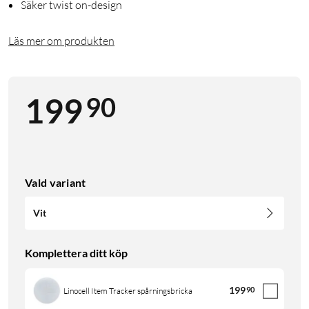
Säker twist on-design
Läs mer om produkten
90
199
Vald variant
Vit
Komplettera ditt köp
199
90
Linocell Item Tracker spårningsbricka