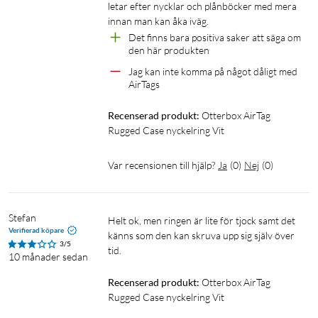
letar efter nycklar och plånböcker med mera 
innan man kan åka iväg.
Det finns bara positiva saker att säga om 
den här produkten
Jag kan inte komma på något dåligt med 
AirTags
Recenserad produkt:
Otterbox AirTag 
Rugged Case nyckelring Vit
Var recensionen till hjälp?
Ja
(
0
)
Nej
(
0
)
Stefan
Helt ok, men ringen är lite för tjock samt det 
Verifierad köpare
känns som den kan skruva upp sig själv över 
3/5
tid. 
10 månader sedan
Recenserad produkt:
Otterbox AirTag 
Rugged Case nyckelring Vit