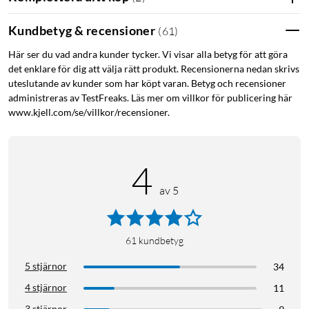
Kundbetyg & recensioner
(
61
)
Här ser du vad andra kunder tycker. Vi visar alla betyg för att göra
det enklare för dig att välja rätt produkt. Recensionerna nedan skrivs
uteslutande av kunder som har köpt varan. Betyg och recensioner
administreras av TestFreaks. Läs mer om villkor för publicering här
www.kjell.com/se/villkor/recensioner.
4
av 5
61
kundbetyg
5 stjärnor
34
4 stjärnor
11
3 stjärnor