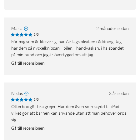
Maria
2 månader sedan
5/5
För mig som är lite virrig, har AirTags blivit en räddning. Jag
har dem på nyckelknippan, i bilen, i handväskan, i halsbandet
på min hund och jag är övertygad om att jag ...
Gå till recensionen
Niklas
3 år sedan
5/5
Otterbox gör bra grejer. Har dem även som skydd till iPad
vilket gör att barnen kan använde utan att man behöver oroa
sig.
Gå till recensionen