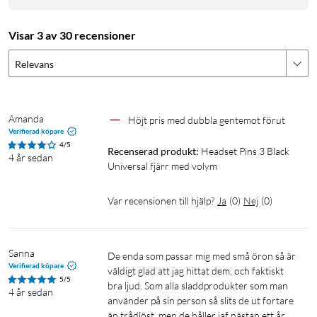
Visar 3 av 30 recensioner
Relevans
Amanda
Höjt pris med dubbla gentemot förut 
Verifierad köpare
4/5
Recenserad produkt:
Headset Pins 3 Black 
4 år sedan
Universal fjärr med volym
Var recensionen till hjälp?
Ja
(
0
)
Nej
(
0
)
Sanna
De enda som passar mig med små öron så är 
Verifierad köpare
väldigt glad att jag hittat dem, och faktiskt 
5/5
bra ljud. Som alla sladdprodukter som man 
4 år sedan
använder på sin person så slits de ut fortare 
än trådlöst, men de håller iaf nästan ett år 