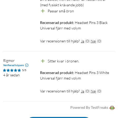
(med fysiskt krävande jobb)
Passar små öron
Recenserad produkt:
Headset Pins 3 Black 
Universal fjärr med volym
Var recensionen till hjälp?
Ja
(
0
)
Nej
(
0
)
Rigmor
Sitter kvar i öronen.
Verifierad köpare
5/5
Recenserad produkt:
Headset Pins 3 White 
4 år sedan
Universal fjärr med volym
Var recensionen till hjälp?
Ja
(
0
)
Nej
(
0
)
Powered By TestFreaks