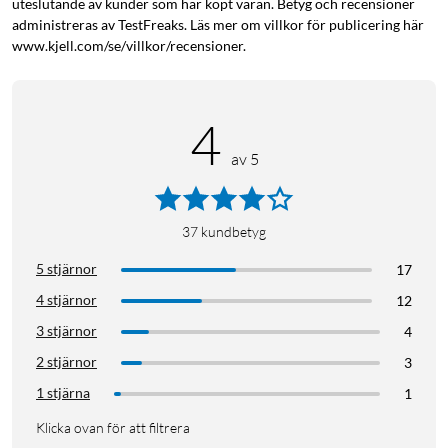
uteslutande av kunder som har köpt varan. Betyg och recensioner
administreras av TestFreaks. Läs mer om villkor för publicering här
www.kjell.com/se/villkor/recensioner.
4
av 5
37
kundbetyg
5 stjärnor
17
4 stjärnor
12
3 stjärnor
4
2 stjärnor
3
1 stjärna
1
Klicka ovan för att filtrera