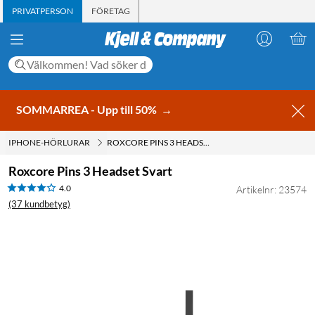
PRIVATPERSON
FÖRETAG
SOMMARREA - Upp till 50%
→
IPHONE-HÖRLURAR
ROXCORE PINS 3 HEADSET SVART
Roxcore Pins 3 Headset Svart
4.0
Artikelnr: 23574
(37 kundbetyg)