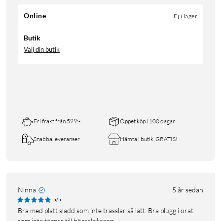
Online
Ej i lager
Butik
Välj din butik
Fri frakt från 599:-
Öppet köp i 100 dagar
Snabba leveranser
Hämta i butik, GRATIS!
Ninna
5 år sedan
5/5
Bra med platt sladd som inte trasslar så lätt. Bra plugg i örat
som inte täpper till hörselgången.