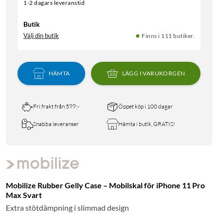
1-2 dagars leveranstid
Butik
Välj din butik
Finns i 111 butiker.
HÄMTA
LÄGG I VARUKORGEN
Fri frakt från 599:-
Öppet köp i 100 dagar
Snabba leveranser
Hämta i butik, GRATIS!
Mobilize Rubber Gelly Case – Mobilskal för iPhone 11 Pro
Max Svart
Extra stötdämpning i slimmad design