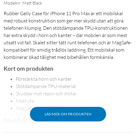
Modellnr: Matt Black
Rubber Gelly Case för iPhone 11 Pro Max är ett mobilskal
med robust konstruktion som ger mer skydd utan att göra
telefonen klumpig. Den stötdämpande TPU-konstruktionen
har extra skydd i hörn och kanter – där mobilen är som mest
utsatt vid fall. Skalet sitter tätt runt telefonen och är MagSafe-
kompatibelt för smidig trådlös laddning. Ett mobilskal som
kombinerar ökad tålighet med bibehållen formkänsla.
Kort om produkten
Förstärkta hörn och kanter
Stötdämpande TPU-material
Skyddar mot repor och stötar
Matt yta
MagSafe-kompatibelt
LÄS MER OM PRODUKTEN
Förstärkt där det behövs
Hörn och kanter är de mest utsatta delarna vid fall. Rubber