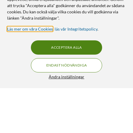
att trycka "Acceptera alla" godkänner du användandet av sådana
cookies. Du kan också välja vilka cookies du vill godkänna via
länken "Ändra inställningar".
Läs mer om våra Cookies
,
läs vår Integritetspolicy
.
ACCEPTERA ALLA
ENDAST NÖDVÄNDIGA
Ändra inställningar
Mobilize Rubber Gelly Case – Mobilskal för iPhone 11 Pro
Max Svart
199:90
HÄMTA
LÄGG I VARUKORGEN