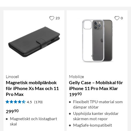
23
0
Linocell
Mobilize
Magnetisk mobilplånbok
Gelly Case – Mobilskal för
för iPhone Xs Max och 11
iPhone 11 Pro Max Klar
Pro Max
90
199
Flexibelt TPU-material som
4.5
(170)
dämpar stötar
90
299
Upphöjda kanter skyddar
Magnetiskt och löstagbart
skärmen mot repor
skal
MagSafe-kompatibelt