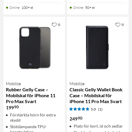
Online
:
100+ st
Online
:
50+ st
0
0
Mobilize
Mobilize
Rubber Gelly Case –
Classic Gelly Wallet Book
Mobilskal för iPhone 11
Case – Mobilskal för
Pro Max Svart
iPhone 11 Pro Max Svart
90
199
5.0
(1)
Förstärkta hörn för extra
90
249
skydd
Plats för kort, id och sedlar
Stötdämpande TPU-
konstruktion