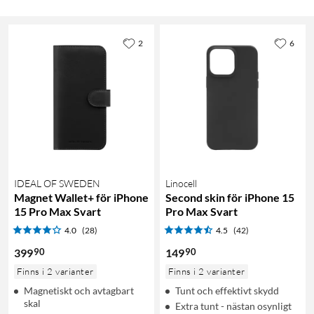
2
6
IDEAL OF SWEDEN
Linocell
Magnet Wallet+ för iPhone
Second skin för iPhone 15
15 Pro Max Svart
Pro Max Svart
4.0
(28)
4.5
(42)
90
90
399
149
Finns i 2 varianter
Finns i 2 varianter
Magnetiskt och avtagbart
Tunt och effektivt skydd
skal
Extra tunt - nästan osynligt