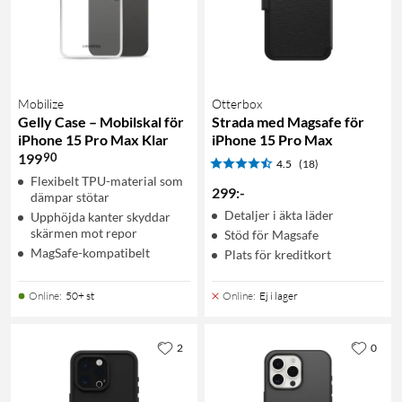
Mobilize
Otterbox
Gelly Case – Mobilskal för
Strada med Magsafe för
iPhone 15 Pro Max Klar
iPhone 15 Pro Max
90
199
4.5
(18)
Flexibelt TPU-material som
299
:
-
dämpar stötar
Detaljer i äkta läder
Upphöjda kanter skyddar
skärmen mot repor
Stöd för Magsafe
MagSafe-kompatibelt
Plats för kreditkort
Online
:
50+ st
Online
:
Ej i lager
2
0