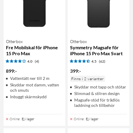
Otterbox
Otterbox
Fre Mobilskal för iPhone
Symmetry Magsafe för
15 Pro Max
iPhone 15 Pro Max Svart
4.0
(4)
4.5
(62)
899
:
-
399
:
-
Vattentätt ner till 2 m
Finns i 2 varianter
Skyddar mot damm, vatten
Skyddar mot tapp och stötar
och smuts
Slimmad & stilren design
Inbyggt skärmskydd
Magsafe-stöd för trådlös
laddning och tillbehör
Online
:
Ej i lager
Online
:
Ej i lager