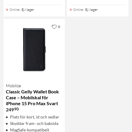
Online
:
Ej i lager
Online
:
Ej i lager
0
Mobilize
Classic Gelly Wallet Book
Case – Mobilskal för
iPhone 15 Pro Max Svart
90
249
Plats för kort, id och sedlar
Skyddar fram- och baksida
MagSafe-kompatibelt