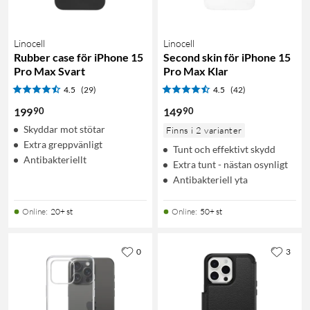
Linocell
Linocell
Rubber case för iPhone 15
Second skin för iPhone 15
Pro Max Svart
Pro Max Klar
4.5
(29)
4.5
(42)
90
90
199
149
Skyddar mot stötar
Finns i 2 varianter
Extra greppvänligt
Tunt och effektivt skydd
Antibakteriellt
Extra tunt - nästan osynligt
Antibakteriell yta
Online
:
20+ st
Online
:
50+ st
0
3