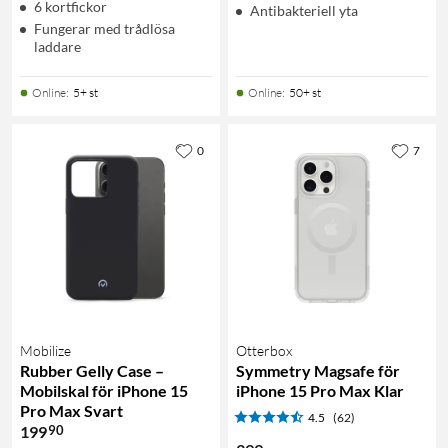
6 kortfickor
Antibakteriell yta
Fungerar med trådlösa
laddare
Online
:
5+ st
Online
:
50+ st
0
7
Mobilize
Otterbox
Rubber Gelly Case –
Symmetry Magsafe för
Mobilskal för iPhone 15
iPhone 15 Pro Max Klar
Pro Max Svart
4.5
(62)
90
199