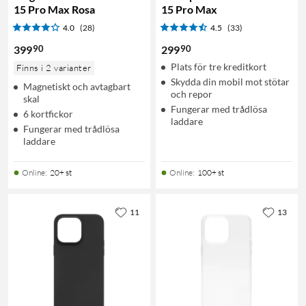
15 Pro Max Rosa
15 Pro Max
4.0
(28)
4.5
(33)
90
90
399
299
Plats för tre kreditkort
Finns i 2 varianter
Skydda din mobil mot stötar
Magnetiskt och avtagbart
och repor
skal
Fungerar med trådlösa
6 kortfickor
laddare
Fungerar med trådlösa
laddare
Online
:
20+ st
Online
:
100+ st
11
13