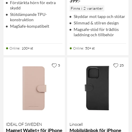
399
:
-
Förstärkta hörn för extra
skydd
Finns i 2 varianter
Stötdämpande TPU-
Skyddar mot tapp och stötar
konstruktion
Slimmad & stilren design
MagSafe-kompatibelt
Magsafe-stöd för trådlös
laddning och tillbehör
Online
:
100+ st
Online
:
50+ st
5
25
IDEAL OF SWEDEN
Linocell
Magnet Wallet+ för iPhone
Mobilplånbok för iPhone