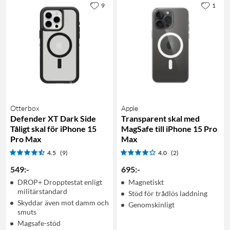
9
1
Otterbox
Apple
Defender XT Dark Side
Transparent skal med
Tåligt skal för iPhone 15
MagSafe till iPhone 15 Pro
Pro Max
Max
4.5
(9)
4.0
(2)
549
:
-
695
:
-
DROP+ Dropptestat enligt
Magnetiskt
militärstandard
Stöd för trådlös laddning
Skyddar även mot damm och
Genomskinligt
smuts
Magsafe-stöd