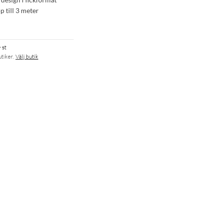
pp till 3 meter
 st
utiker.
Välj butik