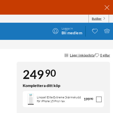
Butiker
Logga in
Bli medlem
Lägg i inköpslista
0 gillar
90
249
Komplettera ditt köp
Linocell Elite Extreme Skärmskydd
199
90
för iPhone 15 Pro Max