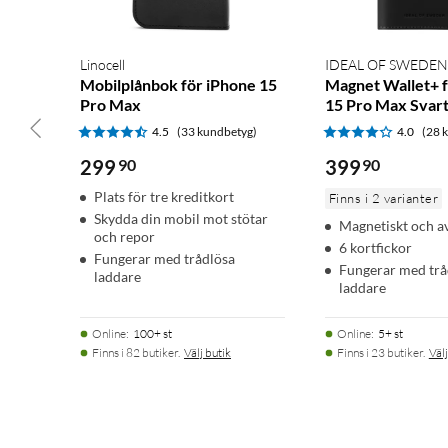
Linocell
IDEAL OF SWEDEN
Mobilplånbok för iPhone 15
Magnet Wallet+ f
Pro Max
15 Pro Max Svar
4.5
(33 kundbetyg)
4.0
(28 
299
90
399
90
Plats för tre kreditkort
Finns i 2 varianter
Skydda din mobil mot stötar
Magnetiskt och av
och repor
6 kortfickor
Fungerar med trådlösa
Fungerar med trå
laddare
laddare
Online
:
100+ st
Online
:
5+ st
Finns i 82 butiker.
Välj butik
Finns i 23 butiker.
Välj