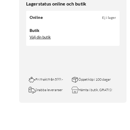
Lagerstatus online och butik
Online
Ej i lager
Butik
Välj din butik
Fri frakt från 599:-
Öppet köp i 100 dagar
Snabba leveranser
Hämta i butik, GRATIS!