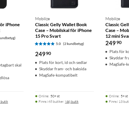
Mobilize
Mobilize
ör iPhone
Classic Gelly Wallet Book
Classic Gel
t
Case – Mobilskal för iPhone
Case – Mobi
15 Pro Svart
12 mini Sva
kundbetyg)
249
90
5.0
(2 kundbetyg)
Plats för k
249
90
Skyddar fr
Plats för kort, id och sedlar
MagSafe-k
tagbart skal
Skyddar fram- och baksida
MagSafe-kompatibelt
dlösa
Online
:
50+ st
Online
:
5+ st
 butik
Finns i 68 butiker.
Välj butik
Finns i 13 buti