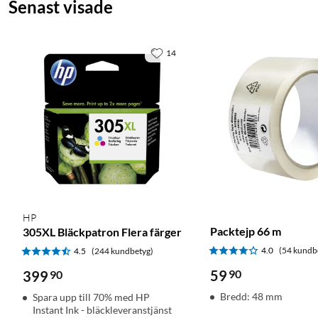
Senast visade
14
HP
Packtejp 66 m
305XL Bläckpatron Flera färger
4.0
(54 kundb
4.5
(244 kundbetyg)
59
90
399
90
Bredd: 48 mm
Spara upp till 70% med HP
Instant Ink - bläckleveranstjänst