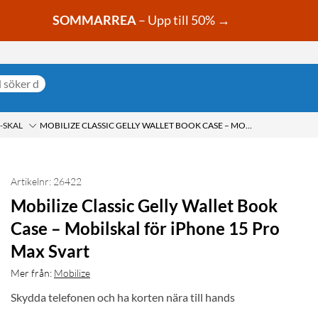
SOMMARREA
– Upp till 50% →
-SKAL
MOBILIZE CLASSIC GELLY WALLET BOOK CASE – MOBILSKAL FÖR IPHONE 15 PRO MAX SVART
Artikelnr: 26422
Mobilize Classic Gelly Wallet Book
Case – Mobilskal för iPhone 15 Pro
Max Svart
Mer från:
Mobilize
Skydda telefonen och ha korten nära till hands