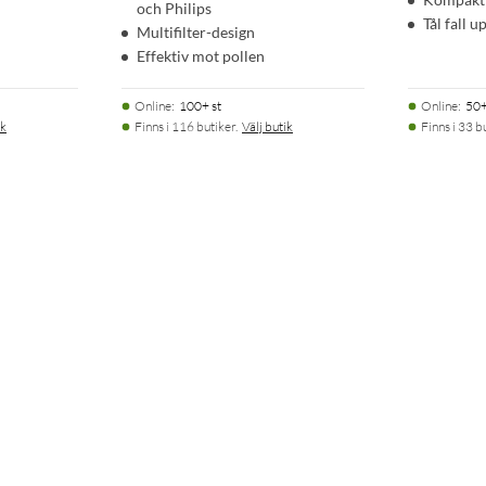
och Philips
Tål fall u
Multifilter-design
Effektiv mot pollen
Online
:
100+ st
Online
:
50+
ik
Finns i 116 butiker.
Välj butik
Finns i 33 b