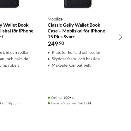
Mobilize
ly Wallet Book
Classic Gelly Wallet Book
lskal för iPhone
Case – Mobilskal för iPhone
rt
15 Plus Svart
249
90
ort, id och sedlar
Plats för kort, id och sedlar
am- och baksida
Skyddar fram- och baksida
ompatibelt
MagSafe-kompatibelt
Online
:
100+ st
ker.
Välj butik
Finns i 69 butiker.
Välj butik