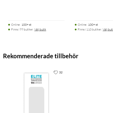
Online
:
100+ st
Online
:
100+ st
Finns i 99 butiker.
Välj butik
Finns i 110 butiker.
Välj but
Rekommenderade tillbehör
32