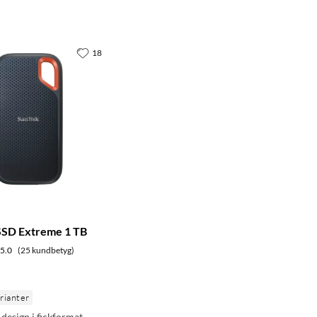
18
SSD Extreme 1 TB
5.0
(25 kundbetyg)
arianter
design i fickformat