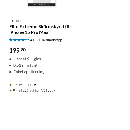
Linocell
Elite Extreme Skärmskydd för
iPhone 15 Pro Max
4.0
(104 kundbetyg)
199
90
Härdat 9H-glas
0,51 mm tunt
Enkel applicering
Online
:
100+ st
Finns i 113 butiker.
Välj butik