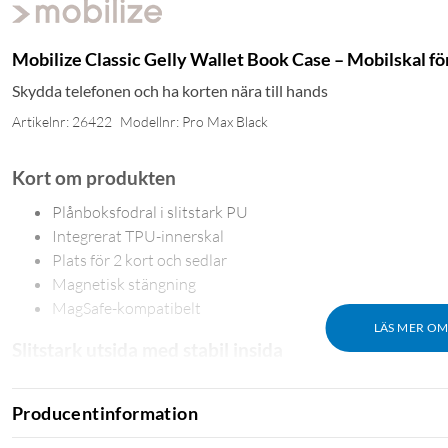
Mobilize Classic Gelly Wallet Book Case – Mobilskal f
Skydda telefonen och ha korten nära till hands
Artikelnr: 26422
Modellnr: Pro Max Black
Kort om produkten
Plånboksfodral i slitstark PU
Integrerat TPU-innerskal
Plats för 2 kort och sedlar
Magnetisk stängning
MagSafe-kompatibelt
LÄS MER O
Slitstark utsida med stabil insida
Fodralets utsida är tillverkad i slitstark PU med en slät, läderlik
av vid behov. På insidan håller ett formgjutet TPU-skal telefone
Producentinformation
ger ett genomtänkt skydd med exakt passform och lång hållbarh