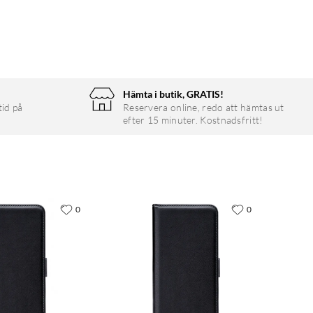
Hämta i butik, GRATIS!
tid på
Reservera online, redo att hämtas ut
efter 15 minuter. Kostnadsfritt!
0
0