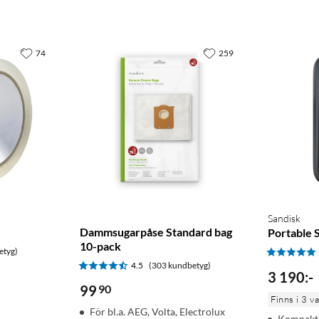
74
259
Sandisk
Dammsugarpåse Standard bag
Portable 
10-pack
etyg)
4.5
(303 kundbetyg)
3 190
:
-
99
90
Finns i 3 v
För bl.a. AEG, Volta, Electrolux
Kompakt 