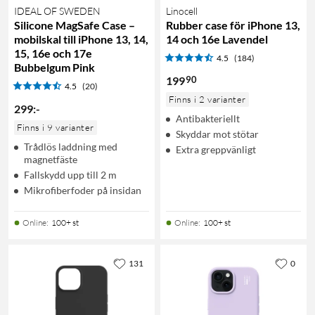
IDEAL OF SWEDEN
Linocell
Silicone MagSafe Case –
Rubber case för iPhone 13,
mobilskal till iPhone 13, 14,
14 och 16e Lavendel
15, 16e och 17e
4.5
(184)
Bubbelgum Pink
90
199
4.5
(20)
Finns i 2 varianter
299
:
-
Antibakteriellt
Finns i 9 varianter
Skyddar mot stötar
Trådlös laddning med
Extra greppvänligt
magnetfäste
Fallskydd upp till 2 m
Mikrofiberfoder på insidan
Online
:
100+ st
Online
:
100+ st
131
0