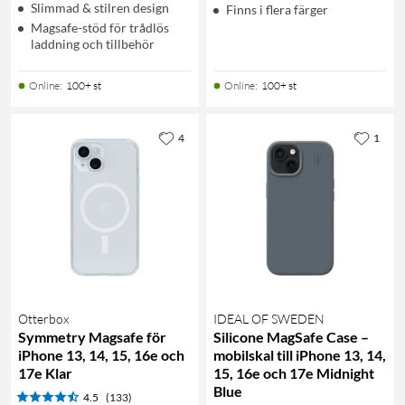
Slimmad & stilren design
Finns i flera färger
Magsafe-stöd för trådlös
laddning och tillbehör
Online
:
100+ st
Online
:
100+ st
4
1
Otterbox
IDEAL OF SWEDEN
Symmetry Magsafe för
Silicone MagSafe Case –
iPhone 13, 14, 15, 16e och
mobilskal till iPhone 13, 14,
17e Klar
15, 16e och 17e Midnight
Blue
4.5
(133)