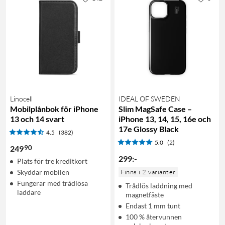
Linocell
IDEAL OF SWEDEN
Mobilplånbok för iPhone
Slim MagSafe Case –
13 och 14 svart
iPhone 13, 14, 15, 16e och
17e Glossy Black
4.5
(382)
5.0
(2)
90
249
299
:
-
Plats för tre kreditkort
Skyddar mobilen
Finns i 2 varianter
Fungerar med trådlösa
Trådlös laddning med
laddare
magnetfäste
Endast 1 mm tunt
100 % återvunnen