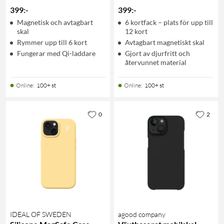
399
:
-
399
:
-
Magnetisk och avtagbart
6 kortfack – plats för upp till
skal
12 kort
Rymmer upp till 6 kort
Avtagbart magnetiskt skal
Fungerar med Qi-laddare
Gjort av djurfritt och
återvunnet material
Online
:
100+ st
Online
:
100+ st
0
2
IDEAL OF SWEDEN
agood company