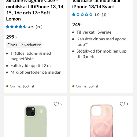
Silicone MagSafe Case –
Växtbaserat mobilskal
mobilskal till iPhone 13, 14,
iPhone 13/14 Svart
15, 16e och 17e Soft
1.0
(1)
Lemon
249
:
-
4.5
(20)
Tillverkat i Sverige
299
:
-
Kan återvinnas med agood
loop™
Finns i 9 varianter
Stötskydd för mobilen upp
Trådlös laddning med
till 3 meter
magnetfäste
Fallskydd upp till 2 m
Mikrofiberfoder på insidan
Online
:
100+ st
Online
:
20+ st
2
1