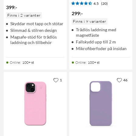
4.5
(20)
399
:
-
299
:
-
Finns i 2 varianter
Finns i 9 varianter
Skyddar mot tapp och stötar
Trådlös laddning med
Slimmad & stilren design
magnetfäste
Magsafe-stöd för trådlös
Fallskydd upp till 2 m
laddning och tillbehör
Mikrofiberfoder på insidan
Online
:
100+ st
Online
:
100+ st
1
46