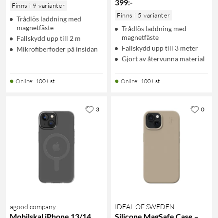
399
:
-
Finns i 9 varianter
Finns i 5 varianter
Trådlös laddning med
magnetfäste
Trådlös laddning med
magnetfäste
Fallskydd upp till 2 m
Fallskydd upp till 3 meter
Mikrofiberfoder på insidan
Gjort av återvunna material
Online
:
100+ st
Online
:
100+ st
3
0
agood company
IDEAL OF SWEDEN
Mobilskal iPhone 13/14
Silicone MagSafe Case –