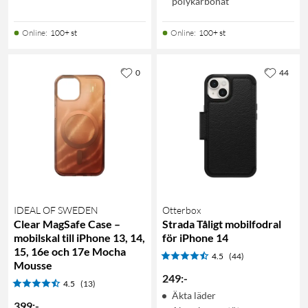
polykarbonat
Online
:
100+ st
Online
:
100+ st
0
44
IDEAL OF SWEDEN
Otterbox
Clear MagSafe Case –
Strada Tåligt mobilfodral
mobilskal till iPhone 13, 14,
för iPhone 14
15, 16e och 17e Mocha
4.5
(44)
Mousse
249
:
-
4.5
(13)
Äkta läder
399
:
-