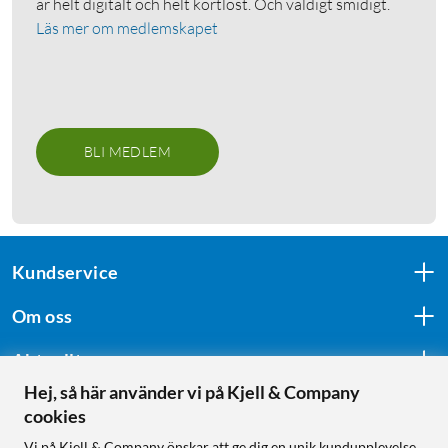
är helt digitalt och helt kortlöst. Och väldigt smidigt.
Läs mer om medlemskapet
BLI MEDLEM
Kundservice
Om oss
Aktuellt
Hej, så här använder vi på Kjell & Company
cookies
Följ oss
Vi på Kjell & Company önskar att ge dig en unik kundupplevelse