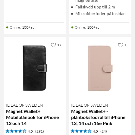
magnetfäste
Fallskydd upp till 2 m
Mikrofiberfoder på insidan
Online
:
100+ st
Online
:
100+ st
17
1
IDEAL OF SWEDEN
IDEAL OF SWEDEN
Magnet Wallet+
Magnet Wallet+ -
Mobilplånbok för iPhone
plånboksfodral till iPhone
13 och 14
13, 14 och 16e Pink
4.5
(291)
4.5
(24)