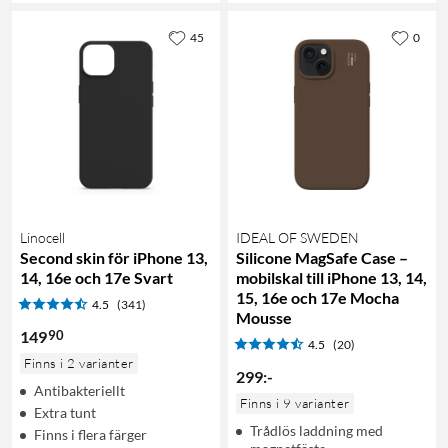
45
0
Linocell
IDEAL OF SWEDEN
Second skin för iPhone 13,
Silicone MagSafe Case –
14, 16e och 17e Svart
mobilskal till iPhone 13, 14,
15, 16e och 17e Mocha
4.5
(341)
Mousse
90
149
4.5
(20)
Finns i 2 varianter
299
:
-
Antibakteriellt
Finns i 9 varianter
Extra tunt
Trådlös laddning med
Finns i flera färger