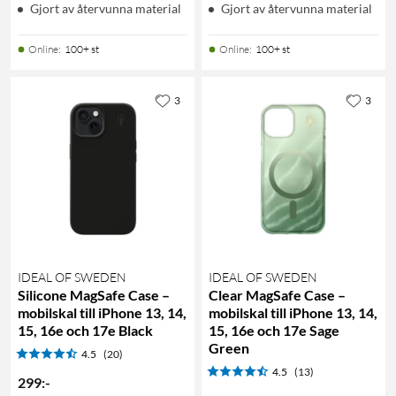
Gjort av återvunna material
Gjort av återvunna material
Online
:
100+ st
Online
:
100+ st
3
3
IDEAL OF SWEDEN
IDEAL OF SWEDEN
Silicone MagSafe Case –
Clear MagSafe Case –
mobilskal till iPhone 13, 14,
mobilskal till iPhone 13, 14,
15, 16e och 17e Black
15, 16e och 17e Sage
Green
4.5
(20)
4.5
(13)
299
:
-