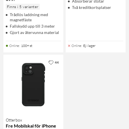
Absorberar stötar
Finns i 5 varianter
Två kreditkortsplatser
Trådlös laddning med
magnetfäste
Fallskydd upp till 3 meter
Gjort av återvunna material
Online
:
100+ st
Online
:
Ej i lager
44
Otterbox
Fre Mobilskal för iPhone