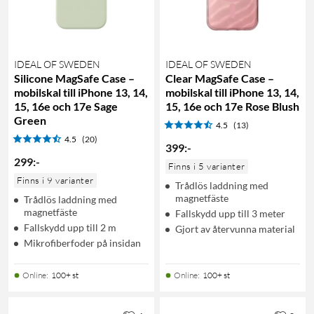
IDEAL OF SWEDEN
IDEAL OF SWEDEN
Silicone MagSafe Case –
Clear MagSafe Case –
mobilskal till iPhone 13, 14,
mobilskal till iPhone 13, 14,
15, 16e och 17e Sage
15, 16e och 17e Rose Blush
Green
4.5
(13)
4.5
(20)
399
:
-
299
:
-
Finns i 5 varianter
Finns i 9 varianter
Trådlös laddning med
magnetfäste
Trådlös laddning med
magnetfäste
Fallskydd upp till 3 meter
Fallskydd upp till 2 m
Gjort av återvunna material
Mikrofiberfoder på insidan
Online
:
100+ st
Online
:
100+ st