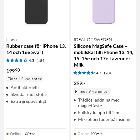
Linocell
IDEAL OF SWEDEN
Rubber case för iPhone 13,
Silicone MagSafe Case –
14 och 16e Svart
mobilskal till iPhone 13, 14,
15, 16e och 17e Lavender
4.5
(184)
Milk
90
199
4.5
(20)
Finns i 2 varianter
299
:
-
Antibakteriellt
Finns i 9 varianter
Skyddar mot stötar
Trådlös laddning med
Extra greppvänligt
magnetfäste
Fallskydd upp till 2 m
Mikrofiberfoder på insidan
Online
:
100+ st
Online
:
100+ st