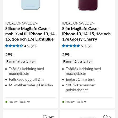
IDEAL OF SWEDEN
IDEAL OF SWEDEN
Silicone MagSafe Case –
Slim MagSafe Case –
mobilskal till iPhone 13, 14,
iPhone 13, 14, 15, 16e och
15, 16e och 17e Light Blue
17e Glossy Cherry
4.5
(20)
5.0
(2)
299
:
-
299
:
-
Finns i 9 varianter
Finns i 2 varianter
Trådlös laddning med
Trådlös laddning med
magnetfäste
magnetfäste
Fallskydd upp till 2 m
Endast 1 mm tunt
Mikrofiberfoder på insidan
100 % återvunnen
polykarbonat
Online
:
100+ st
Online
:
100+ st
142
0