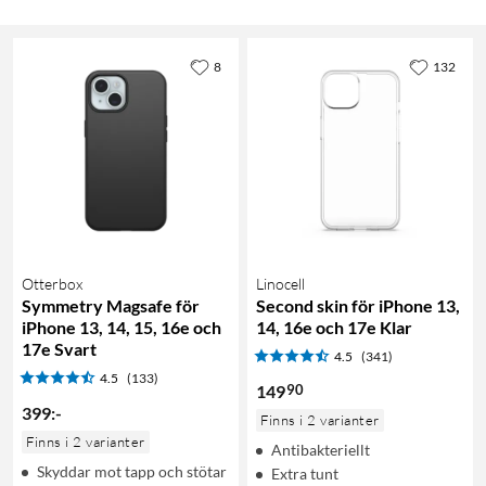
8
132
Otterbox
Linocell
Symmetry Magsafe för
Second skin för iPhone 13,
iPhone 13, 14, 15, 16e och
14, 16e och 17e Klar
17e Svart
4.5
(341)
4.5
(133)
90
149
399
:
-
Finns i 2 varianter
Finns i 2 varianter
Antibakteriellt
Skyddar mot tapp och stötar
Extra tunt