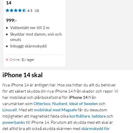
14
4.5
(3)
999
:
-
Vattentätt ner till 2 m
Skyddar mot damm, snö och
smuts
Inbyggt skärmskydd
Online
:
Ej i lager
iPhone 14 skal
Nya iPhone 14 är äntligen här. Hos oss hittar du allt du behöver
för att säkert skydda din nya iPhone 14 från skador och repor. Vi
har mobilskal och plånboksfodral för
iPhone 14
från
varumärken som
Otterbox
,
Nudient
,
Ideal of Sweden
och
Linocell
. Med ett
mobilskal med Magsafe
får du dessutom
möjligheten att magnetiskt fästa olika
korthållare
,
laddare
och
powerbanks
till iPhone 14. Förutom att skydda med ett skal är
det alltid bra att också skydda skärmen med
skärmskydd för