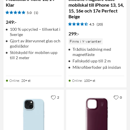
Klar
mobilskal till iPhone 13, 14,
15, 16e och 17e Perfect
5.0
(1)
Beige
249
:
-
4.5
(20)
100 % upcycled – tillverkat i
299
:
-
Sverige
Gjort av återvunnet glas och
Finns i 9 varianter
godislådor
Trådlös laddning med
Stötskydd för mobilen upp
magnetfäste
till 2 meter
Fallskydd upp till 2 m
Mikrofiberfoder på insidan
Online
:
20+ st
Online
:
100+ st
2
0