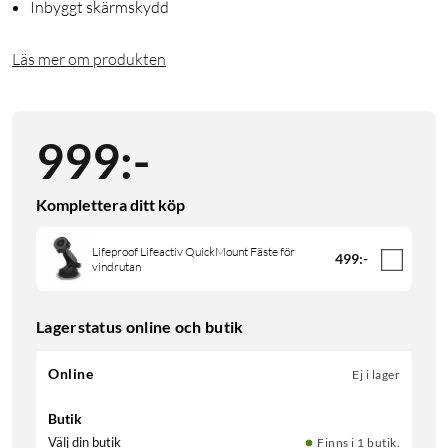
Inbyggt skärmskydd
Läs mer om produkten
999
:
-
Komplettera ditt köp
Lifeproof Lifeactiv QuickMount Fäste för
499
:
-
vindrutan
Lagerstatus online och butik
Online
Ej i lager
Butik
Välj din butik
Finns i 1 butik.