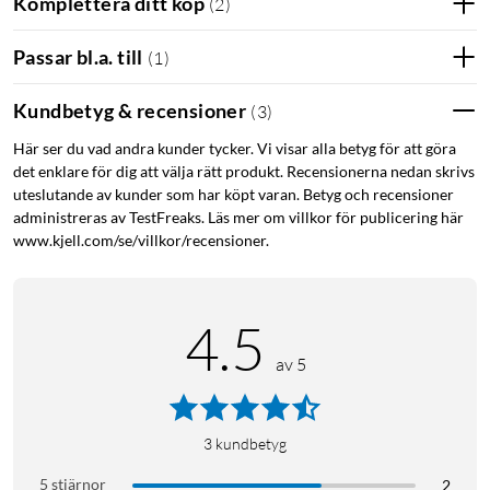
Komplettera ditt köp
(
2
)
Passar bl.a. till
(
1
)
Kundbetyg & recensioner
(
3
)
Här ser du vad andra kunder tycker. Vi visar alla betyg för att göra
det enklare för dig att välja rätt produkt. Recensionerna nedan skrivs
uteslutande av kunder som har köpt varan. Betyg och recensioner
administreras av TestFreaks. Läs mer om villkor för publicering här
www.kjell.com/se/villkor/recensioner.
4.5
av 5
3
kundbetyg
5 stjärnor
2