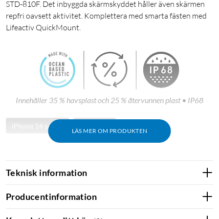
STD-810F. Det inbyggda skärmskyddet håller även skärmen
repfri oavsett aktivitet. Komplettera med smarta fästen med
Lifeactiv QuickMount.
Innehåller 35 % havsplast och 25 % återvunnen plast • IP68
iPhone 14-serien
iPhone 14
LÄS MER OM PRODUKTEN
Teknisk information
Producentinformation