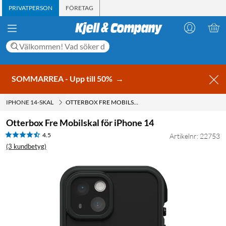
PRIVATPERSON
FÖRETAG
SOMMARREA - Upp till 50%
→
IPHONE 14-SKAL
OTTERBOX FRE MOBILSKAL FÖR IPHONE 14
Otterbox Fre Mobilskal för iPhone 14
4.5
Artikelnr: 22753
(3 kundbetyg)