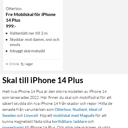
Otterbox
Fre Mobilskal för iPhone
14 Plus
999
:
-
Vattentätt ner till 2 m
Skyddar mot damm, snö och
smuts
Inbyggt skärmskydd
Online
:
Ej i lager
Skal till iPhone 14 Plus
Helt nya iPhone 14 Plus är den större modellen av iPhone 14
som lanserades 2022. Här finner du skal och mobilfodral för att
säkert skydda din nya iPhone 14 från skador och repor. Hitta de
senaste från varumärken som
Otterbox
,
Nudient
,
Ideal of
Sweden
och
Linocell
. Köp ett
mobilskal med Magsafe
för att
kunna magnetiskt fästa olika
korthållare
,
laddare
och
powerbanks
till iPhone 14 Plus. Och glöm inte skärmen, skydda