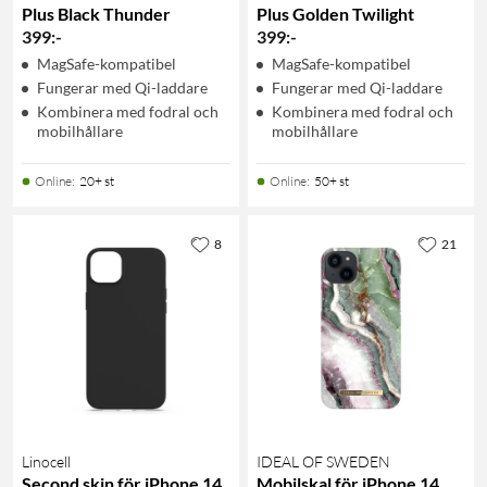
Plus Black Thunder
Plus Golden Twilight
399
:
-
399
:
-
MagSafe-kompatibel
MagSafe-kompatibel
Fungerar med Qi-laddare
Fungerar med Qi-laddare
Kombinera med fodral och
Kombinera med fodral och
mobilhållare
mobilhållare
Online
:
20+ st
Online
:
50+ st
8
21
Linocell
IDEAL OF SWEDEN
Second skin för iPhone 14
Mobilskal för iPhone 14