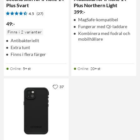
Plus Svart
Plus Northern Light
399
:
-
4.5
(27)
MagSafe-kompatibel
49
:
-
Fungerar med Qi-laddare
Finns i 2 varianter
Kombinera med fodral och
mobilhållare
Antibakteriellt
Extra tunt
Finns i flera färger
Online
:
5+ st
Online
:
20+ st
37