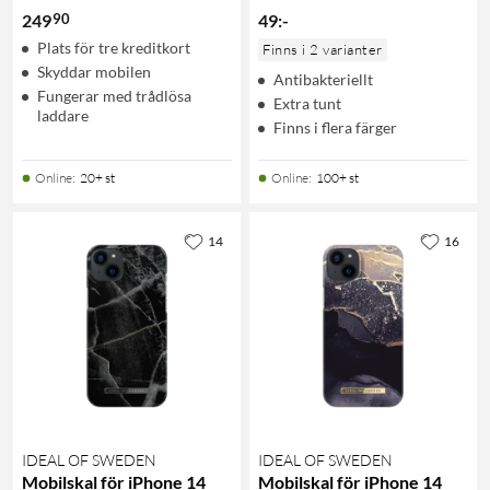
90
249
49
:
-
Plats för tre kreditkort
Finns i 2 varianter
Skyddar mobilen
Antibakteriellt
Fungerar med trådlösa
Extra tunt
laddare
Finns i flera färger
Online
:
20+ st
Online
:
100+ st
14
16
IDEAL OF SWEDEN
IDEAL OF SWEDEN
Mobilskal för iPhone 14
Mobilskal för iPhone 14