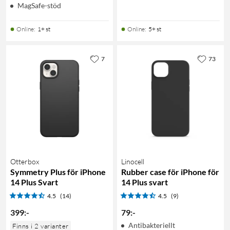
MagSafe-stöd
Online
:
1+ st
Online
:
5+ st
7
73
Otterbox
Linocell
Symmetry Plus för iPhone
Rubber case för iPhone för
14 Plus Svart
14 Plus svart
4.5
(14)
4.5
(9)
399
:
-
79
:
-
Antibakteriellt
Finns i 2 varianter