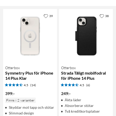
39
38
Otterbox
Otterbox
Symmetry Plus för iPhone
Strada Tåligt mobilfodral
14 Plus Klar
för iPhone 14 Plus
4.5
(14)
4.5
(6)
399
:
-
249
:
-
Äkta läder
Finns i 2 varianter
Absorberar stötar
Skyddar mot tapp och stötar
Två kreditkortsplatser
Slimmad design