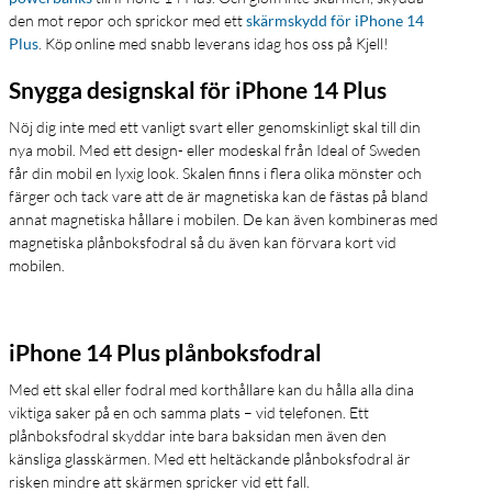
den mot repor och sprickor med ett
skärmskydd för iPhone 14
Plus
. Köp online med snabb leverans idag hos oss på Kjell!
Snygga designskal för iPhone 14 Plus
Nöj dig inte med ett vanligt svart eller genomskinligt skal till din
nya mobil. Med ett design- eller modeskal från Ideal of Sweden
får din mobil en lyxig look. Skalen finns i flera olika mönster och
färger och tack vare att de är magnetiska kan de fästas på bland
annat magnetiska hållare i mobilen. De kan även kombineras med
magnetiska plånboksfodral så du även kan förvara kort vid
mobilen.
iPhone 14 Plus plånboksfodral
Med ett skal eller fodral med korthållare kan du hålla alla dina
viktiga saker på en och samma plats – vid telefonen. Ett
plånboksfodral skyddar inte bara baksidan men även den
känsliga glasskärmen. Med ett heltäckande plånboksfodral är
risken mindre att skärmen spricker vid ett fall.