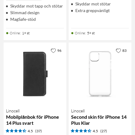
Skyddar mot stötar
Skyddar mot tapp och stötar
Extra greppvänligt
Slimmad design
MagSafe-stöd
Online
:
1+ st
Online
:
5+ st
96
83
Linocell
Linocell
Mobilplånbok för iPhone
Second skin för iPhone 14
14 Plus svart
Plus Klar
4.5
(37)
4.5
(27)