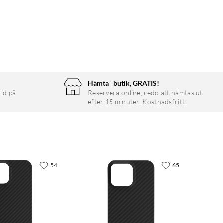
Hämta i butik, GRATIS!
tid på
Reservera online, redo att hämtas ut
efter 15 minuter. Kostnadsfritt!
54
65