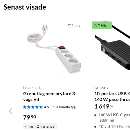
Senast visade
NYHET
229
Luxorparts
Unisynk
Grenuttag med brytare 3-
10-portars USB-
vägs Vit
140 W pass-thro
1 649
:
-
4.5
(531 kundbetyg)
140 W USB-C pas
79
90
laddning
Finns i 2 varianter
4K vid 120 Hz ell