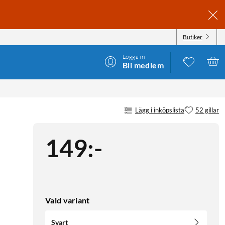
Butiker
Logga in
Bli medlem
Lägg i inköpslista
52 gillar
149
:
-
Vald variant
Svart