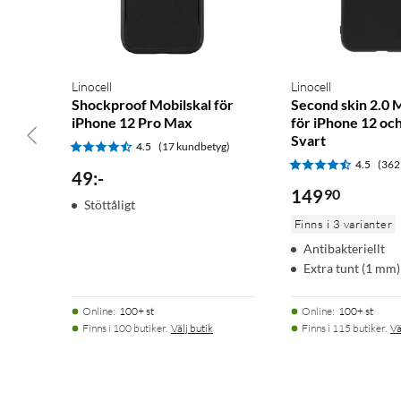
Linocell
Linocell
Shockproof Mobilskal för
Second skin 2.0 
iPhone 12 Pro Max
för iPhone 12 oc
Svart
4.5
(17 kundbetyg)
4.5
(362
49
:
-
149
90
Stöttåligt
Finns i 3 varianter
Antibakteriellt
Extra tunt (1 mm)
Online
:
100+ st
Online
:
100+ st
Finns i 100 butiker.
Välj butik
Finns i 115 butiker.
Vä