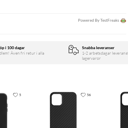
Powered By TestFreaks
öp i 100 dagar
Snabba leveranser
em! Även fri retur i alla
1-2 arbetsdagar leverans
lagervaror
5
56