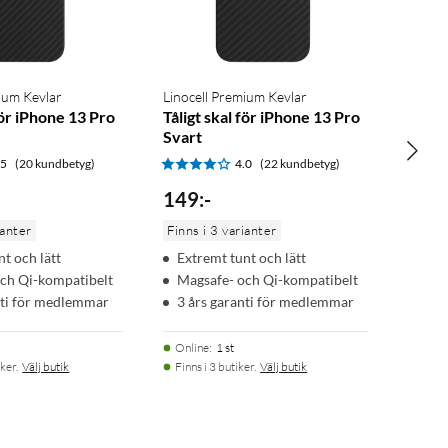
ium Kevlar
Linocell Premium Kevlar
för iPhone 13 Pro
Tåligt skal för iPhone 13 Pro
Svart
.5
(20 kundbetyg)
4.0
(22 kundbetyg)
149
:
-
ianter
Finns i 3 varianter
t och lätt
Extremt tunt och lätt
ch Qi-kompatibelt
Magsafe- och Qi-kompatibelt
nti för medlemmar
3 års garanti för medlemmar
Online
:
1 st
ker.
Välj butik
Finns i 3 butiker.
Välj butik