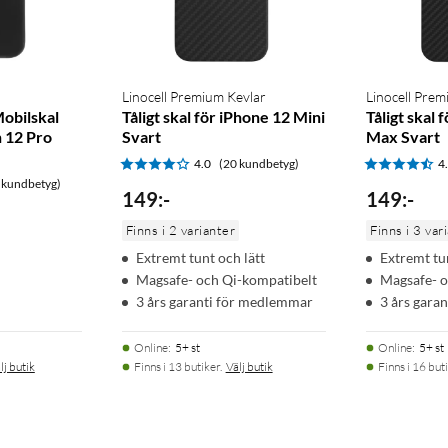
Linocell Premium Kevlar
Linocell Prem
Mobilskal
Tåligt skal för iPhone 12 Mini
Tåligt skal 
h 12 Pro
Svart
Max Svart
4.0
(20 kundbetyg)
4
 kundbetyg)
149
:
-
149
:
-
Finns i 2 varianter
Finns i 3 var
Extremt tunt och lätt
Extremt tun
Magsafe- och Qi-kompatibelt
Magsafe- o
3 års garanti för medlemmar
3 års gara
Online
:
5+ st
Online
:
5+ st
lj butik
Finns i 13 butiker.
Välj butik
Finns i 16 buti