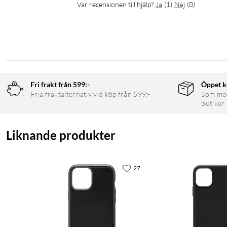
Var recensionen till hjälp?
Ja
(
1
)
Nej
(
0
)
Fri frakt från 599:-
Öppet k
Fria fraktalternativ vid köp från 599:-
Som medl
butiker
Liknande produkter
27