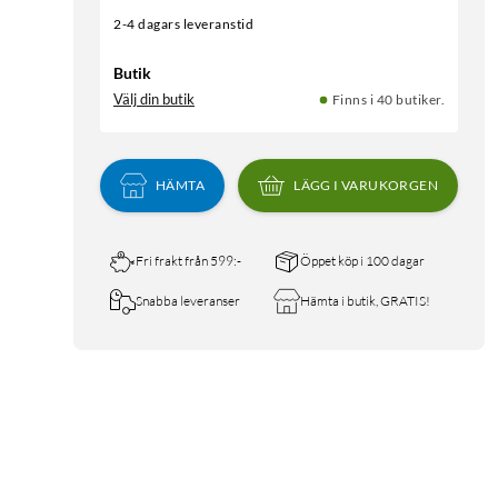
2-4 dagars leveranstid
Butik
Välj din butik
Finns i 40 butiker.
HÄMTA
LÄGG I VARUKORGEN
Fri frakt från 599:-
Öppet köp i 100 dagar
Snabba leveranser
Hämta i butik, GRATIS!