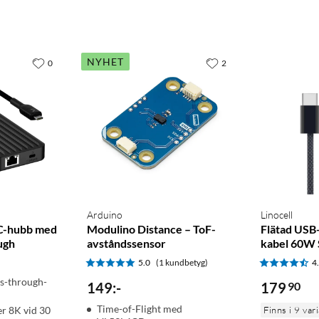
NYHET
0
2
Arduino
Linocell
C-hubb med
Modulino Distance – ToF-
Flätad USB-
ugh
avståndssensor
kabel 60W 
5.0
(1 kundbetyg)
4
s-through-
149
:
-
179
90
Time-of-Flight med
er 8K vid 30
Finns i 9 var