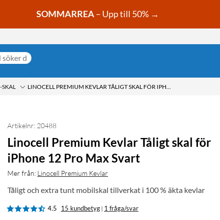
SOMMARREA
– Upp till 50% →
-SKAL
LINOCELL PREMIUM KEVLAR TÅLIGT SKAL FÖR IPHONE 12 PRO MAX SVART
Artikelnr: 20488
Linocell Premium Kevlar Tåligt skal för
iPhone 12 Pro Max Svart
Mer från:
Linocell Premium Kevlar
Tåligt och extra tunt mobilskal tillverkat i 100 % äkta kevlar
4.5
15 kundbetyg
1 fråga/svar
|