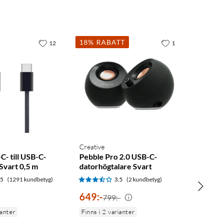
18% RABATT
12
1
Creative
C- till USB-C-
Pebble Pro 2.0 USB-C-
Svart 0,5 m
datorhögtalare Svart
.5
(1291 kundbetyg)
3.5
(2 kundbetyg)
649
:
-
799:-
ianter
Finns i 2 varianter