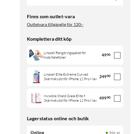
Finns som outlet-vara
Outletvara tillgänglig för
120:-
Komplettera ditt köp
Linocell Rengöringspaket för
49
90
mobiltelefoner
Linocell Elite Extreme Curved
249
90
Skärmskydd för iPhone 12 Pro Max
Invisible Shield Glass Elite +
499
90
Skärmskydd för iPhone 12 Pro Max
Lagerstatus online och butik
Online
50+ st