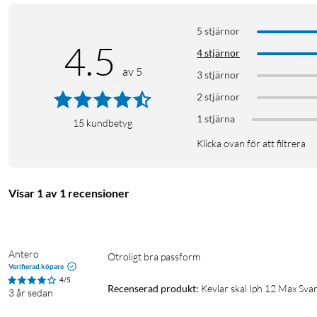
5 stjärnor
4.5
4 stjärnor
av 5
3 stjärnor
2 stjärnor
1 stjärna
15
kundbetyg
Klicka ovan för att filtrera
Visar 1 av 1 recensioner
Antero
Otroligt bra passform 
Verifierad köpare
4/5
Recenserad produkt:
Kevlar skal Iph 12 Max Svar
3 år sedan