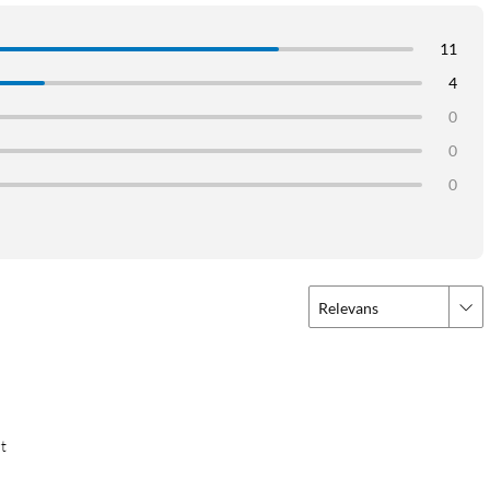
11
4
0
0
0
Relevans
t