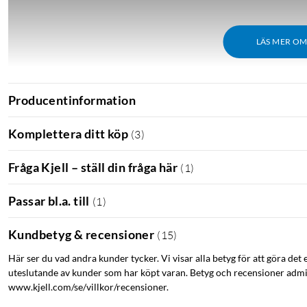
LÄS MER O
Producentinformation
Komplettera ditt köp
(
3
)
Fråga Kjell – ställ din fråga här
(
1
)
Passar bl.a. till
(
1
)
Kundbetyg & recensioner
(
15
)
Här ser du vad andra kunder tycker. Vi visar alla betyg för att göra det 
uteslutande av kunder som har köpt varan. Betyg och recensioner admin
www.kjell.com/se/villkor/recensioner.