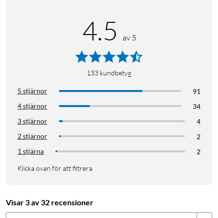
medan hållbart skydd står emot fallskador, stötar och fumliga
rörelser. Och dess design i en del är enkel att installera. Du kan
4.5
med självförtroende veta att din telefon är skyddad, utan att
göra avkall på ett enda dugg av stil eller funktion.
av 5
Otterbox iphone 16e
Otterbox iphone 13
133
kundbetyg
Otterbox iphone 14
Otterbox iphone 15
mobilskal
5 stjärnor
91
iphone 16e
4 stjärnor
34
3 stjärnor
4
2 stjärnor
2
1 stjärna
2
Klicka ovan för att filtrera
Visar 3 av 32 recensioner