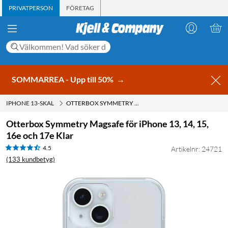
PRIVATPERSON
FÖRETAG
SOMMARREA - Upp till 50%
→
IPHONE 13-SKAL
OTTERBOX SYMMETRY MAGSAFE FÖR IPHONE 13, 14, 15, 16E OCH 17E KLAR
Otterbox Symmetry Magsafe för iPhone 13, 14, 15,
16e och 17e Klar
4.5
Artikelnr: 24721
(133 kundbetyg)