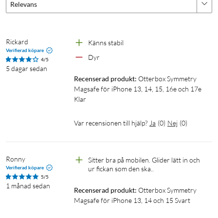
Relevans
Rickard
Känns stabil 
Verifierad köpare
Dyr
4/5
5 dagar sedan
Recenserad produkt:
Otterbox Symmetry 
Magsafe för iPhone 13, 14, 15, 16e och 17e 
Klar
Var recensionen till hjälp?
Ja
(
0
)
Nej
(
0
)
Ronny
Sitter bra på mobilen. Glider lätt in och 
Verifierad köpare
ur fickan som den ska.. 
5/5
1 månad sedan
Recenserad produkt:
Otterbox Symmetry 
Magsafe för iPhone 13, 14 och 15 Svart