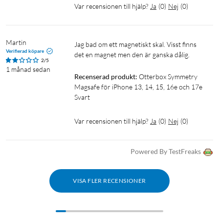
Var recensionen till hjälp?
Ja
(
0
)
Nej
(
0
)
Martin
Jag bad om ett magnetiskt skal. Visst finns 
Verifierad köpare
det en magnet men den är ganska dålig. 
2/5
1 månad sedan
Recenserad produkt:
Otterbox Symmetry 
Magsafe för iPhone 13, 14, 15, 16e och 17e 
Svart
Var recensionen till hjälp?
Ja
(
0
)
Nej
(
0
)
Powered By TestFreaks
VISA FLER RECENSIONER