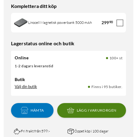
Komplettera ditt köp
299
90
Linocell Magnetisk powerbank 5000 mAh
Lagerstatus online och butik
Online
100+ st
1-2 dagars leveranstid
Butik
Välj din butik
Finns i 95 butiker.
HÄMTA
LÄGG I VARUKORGEN
Fri frakt från 599:-
Öppet köp i 100 dagar