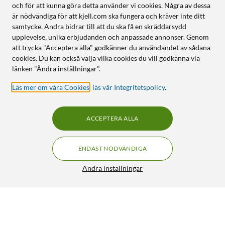
och för att kunna göra detta använder vi cookies. Några av dessa
är nödvändiga för att kjell.com ska fungera och kräver inte ditt
samtycke. Andra bidrar till att du ska få en skräddarsydd
upplevelse, unika erbjudanden och anpassade annonser. Genom
att trycka "Acceptera alla" godkänner du användandet av sådana
cookies. Du kan också välja vilka cookies du vill godkänna via
länken "Ändra inställningar".
Läs mer om våra Cookies
,
läs vår Integritetspolicy
.
ACCEPTERA ALLA
ENDAST NÖDVÄNDIGA
Ändra inställningar
Otterbox Symmetry Magsafe för iPhone 13, 14, 15, 16e
och 17e Klar
399:-
4.5/5