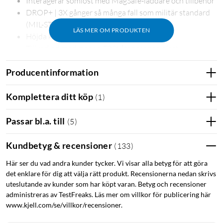
Interagerar sömlöst med MagSafe-laddare och tillbehör
DROP+ | 3X gånger så många fall som militär standard
(MIL-STD-810G 516.6)
LÄS MER OM PRODUKTEN
Höjda kanter skyddar kamera och skärm
Tillverkad med mer än 50 % återvunnen plast
5G kompatibla material
Producentinformation
Hållbara antimikrobiella egenskaper som skyddar
fodralet*
*Hjälper till att skydda fodralet mot många vanliga
Komplettera ditt köp
(
1
)
bakterier. Det skyddar inte dig eller skärmen. Aktiv
ingrediens: silverfosfatglas.
Passar bl.a. till
(
5
)
Kundbetyg & recensioner
(
133
)
Få ut så mycket som möjligt av din nya iPhone med Symmetry
Här ser du vad andra kunder tycker. Vi visar alla betyg för att göra
det enklare för dig att välja rätt produkt. Recensionerna nedan skrivs
MagSafe. Detta iPhone-fodral visar den snygga designen för
uteslutande av kunder som har köpt varan. Betyg och recensioner
din iPhone och har utvecklats med tanke på sömlös
administreras av TestFreaks. Läs mer om villkor för publicering här
interaktion med MagSafe-laddning och -tillbehör. Din telefons
www.kjell.com/se/villkor/recensioner.
alla knappar, egenskaper och funktioner fungerar felfritt,