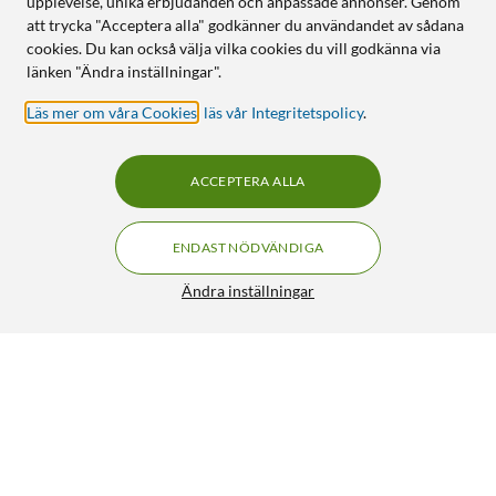
upplevelse, unika erbjudanden och anpassade annonser. Genom
att trycka "Acceptera alla" godkänner du användandet av sådana
cookies. Du kan också välja vilka cookies du vill godkänna via
länken "Ändra inställningar".
Läs mer om våra Cookies
,
läs vår Integritetspolicy
.
ACCEPTERA ALLA
ENDAST NÖDVÄNDIGA
Ändra inställningar
IDEAL OF SWEDEN Mobilskal för iPhone 14 Pro Black
Thunder
399:90
HÄMTA
LÄGG I VARUKORGEN