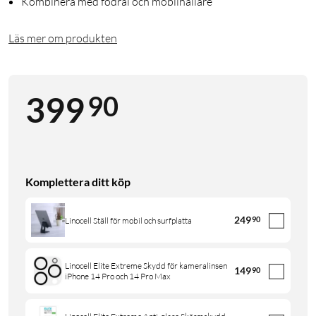
Kombinera med fodral och mobilhållare
Läs mer om produkten
90
399
Komplettera ditt köp
249
90
Linocell Ställ för mobil och surfplatta
Linocell Elite Extreme Skydd för kameralinsen
149
90
iPhone 14 Pro och 14 Pro Max