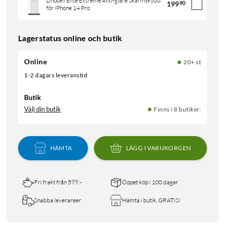
Linocell Elite Extreme Anti-glare Skärmskydd
199
90
för iPhone 14 Pro
Lagerstatus online och butik
Online
20+ st
1-2 dagars leveranstid
Butik
Välj din butik
Finns i 8 butiker.
HÄMTA
LÄGG I VARUKORGEN
Fri frakt från 599:-
Öppet köp i 100 dagar
Snabba leveranser
Hämta i butik, GRATIS!