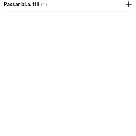
Passar bl.a. till
(
1
)