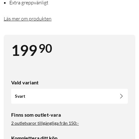
Extra greppvänligt
Läs mer om produkten
90
199
Vald variant
Svart
Finns som outlet-vara
2 outletvaror tillgängliga från
150:-
Komplettera ditt köp