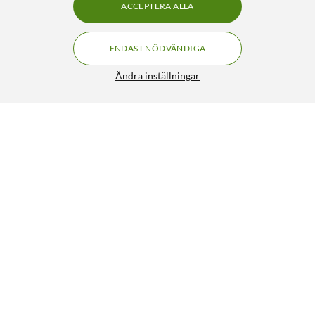
ACCEPTERA ALLA
ENDAST NÖDVÄNDIGA
Ändra inställningar
Linocell Rubber case för iPhone 14 Pro Svart
199:90
4.5/5
HÄMTA
LÄGG I VARUKORGEN
Liknande produkter