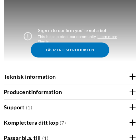
LÄS MER OM PRODUKTEN
Teknisk information
iPhone 14-serien
iPhone 14 Pro
Producentinformation
Support
(
1
)
Komplettera ditt köp
(
7
)
Passar bl.a. till
(
1
)