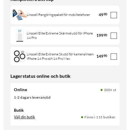
49
90
Linocell Rengöringspaket för mobiltelefoner
Linocell Elite Extreme Skärmskydd för iPhone
199
90
14 Pro
Linocell Elite Extreme Skydd för kameralinsen
149
90
iPhone 14 Pro och 14 Pro Max
Lagerstatus online och butik
Online
100+ st
1-2 dagars leveranstid
Butik
Välj din butik
Finns i 115 butiker.