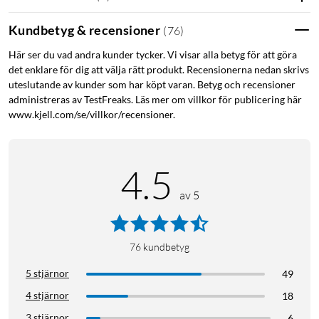
Kundbetyg & recensioner
(
76
)
Här ser du vad andra kunder tycker. Vi visar alla betyg för att göra
det enklare för dig att välja rätt produkt. Recensionerna nedan skrivs
uteslutande av kunder som har köpt varan. Betyg och recensioner
administreras av TestFreaks. Läs mer om villkor för publicering här
www.kjell.com/se/villkor/recensioner.
4.5
av 5
76
kundbetyg
5 stjärnor
49
4 stjärnor
18
3 stjärnor
6