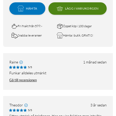
HÄMTA
LÄGG I VARUKORGEN
Fri frakt från 599:-
Öppet köp i 100 dagar
Snabba leveranser
Hämta i butik, GRATIS!
Raine
1 månad sedan
5/5
Funkar alldeles utmärkt
Gå till recensionen
Theodor
3 år sedan
5/5
Sitter utmärk på telefonen. Har en viss friktion men inte för