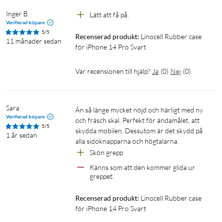
Inger B
Lätt att få på.
Verifierad köpare
5/5
Recenserad produkt:
Linocell Rubber case 
11 månader sedan
för iPhone 14 Pro Svart
Var recensionen till hjälp?
Ja
(
0
)
Nej
(
0
)
Sara
Än så länge mycket nöjd och härligt med ny 
Verifierad köpare
och fräsch skal. Perfekt för ändamålet, att 
5/5
skydda mobilen. Dessutom är det skydd på 
1 år sedan
alla sidoknapparna och högtalarna. 
Skön grepp
Känns som att den kommer glida ur 
greppet. 
Recenserad produkt:
Linocell Rubber case 
för iPhone 14 Pro Svart