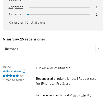
2 stjärnor
1
1 stjärna
2
Klicka ovan för att filtrera
Visar 3 av 19 recensioner
Relevans
Raine
Funkar alldeles utmärkt 
Verifierad köpare
5/5
Recenserad produkt:
Linocell Rubber case 
1 månad sedan
för iPhone 14 Pro Svart
Var recensionen till hjälp?
Ja
(
0
)
Nej
(
0
)