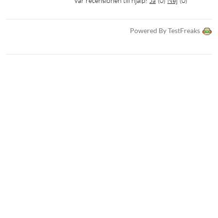
Var recensionen till hjälp?
Ja
(
0
)
Nej
(
0
)
Powered By TestFreaks