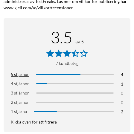
administreras av TestFreaks. Läs mer om villkor för publicering här
www.kjell.com/se/villkor/recensioner.
3.5
av 5
7
kundbetyg
5 stjärnor
4
4 stjärnor
1
3 stjärnor
0
2 stjärnor
0
1 stjärna
2
Klicka ovan för att filtrera