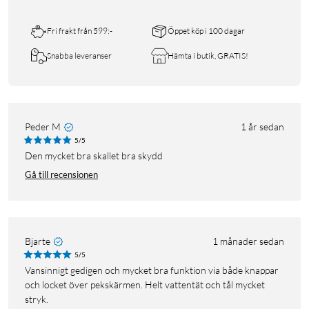
Fri frakt från 599:-
Öppet köp i 100 dagar
Snabba leveranser
Hämta i butik, GRATIS!
Peder M
1 år sedan
5/5
Den mycket bra skallet bra skydd
Gå till recensionen
Bjarte
1 månader sedan
5/5
Vansinnigt gedigen och mycket bra funktion via både knappar
och locket över pekskärmen. Helt vattentät och tål mycket
stryk.