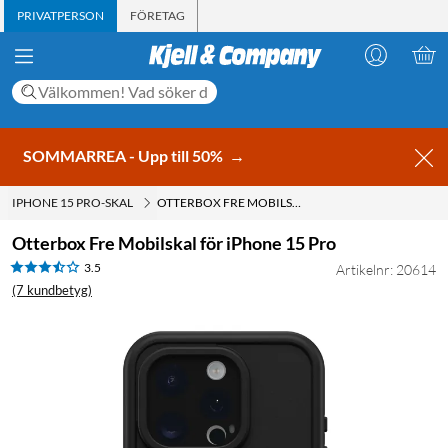
PRIVATPERSON
FÖRETAG
SOMMARREA - Upp till 50%
→
IPHONE 15 PRO-SKAL
OTTERBOX FRE MOBILSKAL FÖR IPHONE 15 PRO
Otterbox Fre Mobilskal för iPhone 15 Pro
3.5
Artikelnr: 20614
(7 kundbetyg)