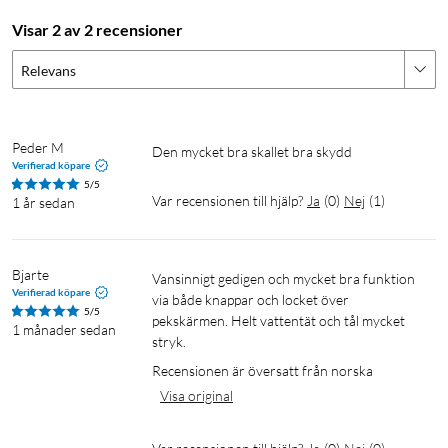
Visar 2 av 2 recensioner
Relevans
Peder M
Den mycket bra skallet bra skydd 
Verifierad köpare
5/5
Var recensionen till hjälp?
Ja
(
0
)
Nej
(
1
)
1 år sedan
Bjarte
Vansinnigt gedigen och mycket bra funktion 
Verifierad köpare
via både knappar och locket över 
5/5
pekskärmen. Helt vattentät och tål mycket 
1 månader sedan
stryk.
Recensionen är översatt från norska
Visa original