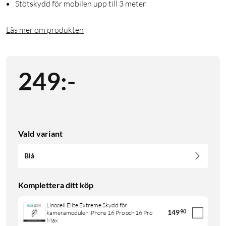
Stötskydd för mobilen upp till 3 meter
Läs mer om produkten
249
:
-
Vald variant
Blå
Komplettera ditt köp
Linocell Elite Extreme Skydd för
149
90
kameramodulen iPhone 16 Pro och 16 Pro
Max