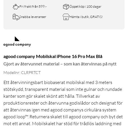
Fri frakt från 599:-
Öppet köp i 100 dagar
Snabba leveranser
Hämta i butik, GRATIS!
agood company Mobilskal iPhone 16 Pro Max Blå
Gjort av återvunnet material – som kan återvinnas på nytt
Modellnr: CLRPRTCT
Ett återvinningsbart biobaserat mobilskal med 3 meters
stötskydd, transparent material som inte gulnar och rundade
kanter som gör skalet skönt att hålla. Tillverkat av
produktionsrester och återvunna godislådor och designat för
att återvinnas igen med agood companys cirkulära system
agood loop™. Returnera skalet till agood company och byt det
mot ett annat. Mobilskalet har stöd för trådlös laddning med