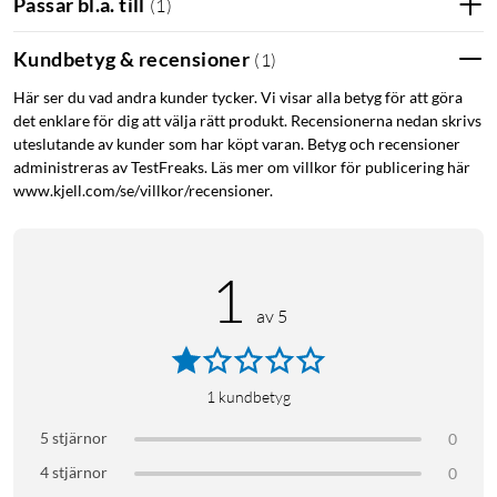
Passar bl.a. till
(
1
)
Vikt: 20 g
Skyddsnivå iPhone 16-serien: 3 m fallskydd
Kundbetyg & recensioner
(
1
)
MagSafe-kompatibel: Ja, med MagSafe-ring (säljs separat)
Material: Tillverkad av överblivet produktionsmaterial,
Här ser du vad andra kunder tycker. Vi visar alla betyg för att göra
återvunna glas från skolor och återvunna godislådor från
det enklare för dig att välja rätt produkt. Recensionerna nedan skrivs
Sverige
uteslutande av kunder som har köpt varan. Betyg och recensioner
Materialkälla och tillverkningsland: Sverige
administreras av TestFreaks. Läs mer om villkor för publicering här
www.kjell.com/se/villkor/recensioner.
Hur den är tillverkad: Mobilskalfabriken
Förpackning: FSC-certifierad kartong av återvunnen kartong
™
End of life: Återvinningsbart, läs mer om agood loop
här
.
1
av 5
1
kundbetyg
5 stjärnor
0
4 stjärnor
0