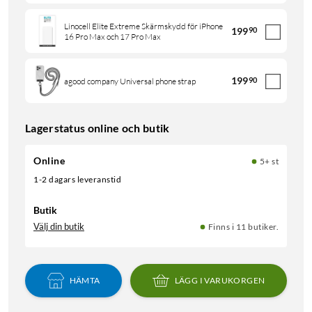
Linocell Elite Extreme Skärmskydd för iPhone
199
90
16 Pro Max och 17 Pro Max
199
90
agood company Universal phone strap
Lagerstatus online och butik
Online
5+ st
1-2 dagars leveranstid
Butik
Välj din butik
Finns i 11 butiker.
HÄMTA
LÄGG I VARUKORGEN