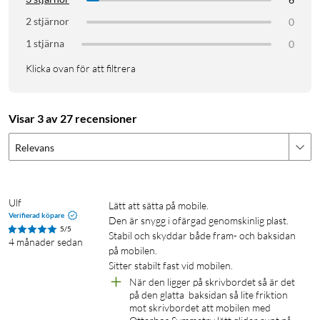
2 stjärnor
0
1 stjärna
0
Klicka ovan för att filtrera
Visar 3 av 27 recensioner
Relevans
Ulf
Lätt att sätta på mobile.

Verifierad köpare
Den är snygg i ofärgad genomskinlig plast.

5/5
Stabil och skyddar både fram- och baksidan 
4 månader sedan
på mobilen.

Sitter stabilt fast vid mobilen.
När den ligger på skrivbordet så är det 
på den glatta  baksidan så lite friktion 
mot skrivbordet att mobilen med 