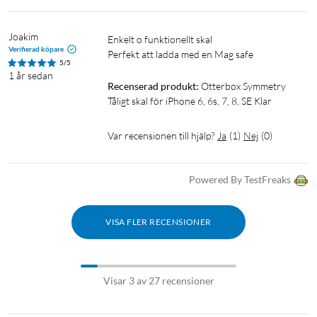
Joakim
enkelt o funktionellt skal

Verifierad köpare
Perfekt att ladda med en Mag safe
5/5
1 år sedan
Recenserad produkt:
Otterbox Symmetry 
Tåligt skal för iPhone 6, 6s, 7, 8, SE Klar
Var recensionen till hjälp?
Ja
(
1
)
Nej
(
0
)
Powered By TestFreaks
VISA FLER RECENSIONER
Visar 3 av 27 recensioner