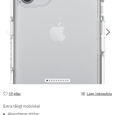
59 gillar
Lägg i inköpslista
Extra tåligt mobilskal
Absorberar stötar