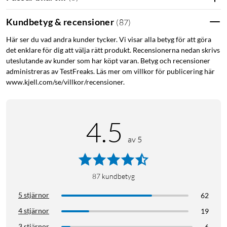
Kundbetyg & recensioner
(
87
)
Här ser du vad andra kunder tycker. Vi visar alla betyg för att göra
det enklare för dig att välja rätt produkt. Recensionerna nedan skrivs
uteslutande av kunder som har köpt varan. Betyg och recensioner
administreras av TestFreaks. Läs mer om villkor för publicering här
www.kjell.com/se/villkor/recensioner.
4.5
av 5
87
kundbetyg
5 stjärnor
62
4 stjärnor
19
3 stjärnor
6