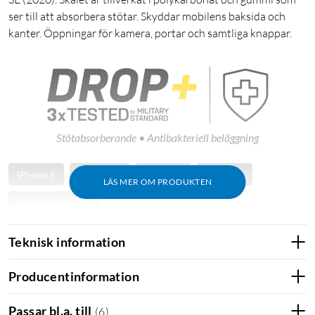
ser till att absorbera stötar. Skyddar mobilens baksida och
kanter. Öppningar för kamera, portar och samtliga knappar.
Stötabsorberande • Antibakteriell beläggning
iPhone 6
iPhone 6S
iPhone 7
iPhone 8
LÄS MER OM PRODUKTEN
iPhone SE (2020)
Teknisk information
Producentinformation
Passar bl.a. till
(
6
)