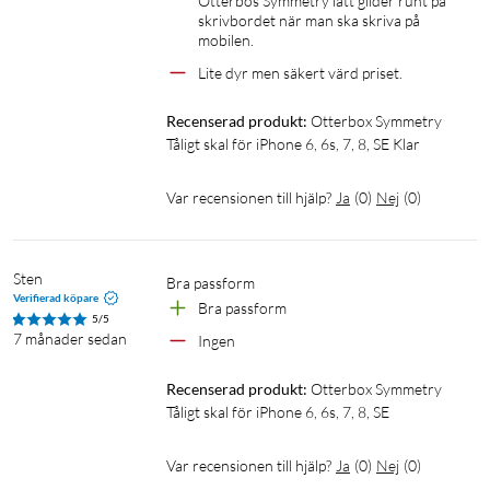
Otterbos Symmetry lätt glider runt på 
skrivbordet när man ska skriva på 
mobilen.
Lite dyr men säkert värd priset.
Recenserad produkt:
Otterbox Symmetry 
Tåligt skal för iPhone 6, 6s, 7, 8, SE Klar
Var recensionen till hjälp?
Ja
(
0
)
Nej
(
0
)
Sten
Bra passform 
Verifierad köpare
Bra passform
5/5
7 månader sedan
Ingen
Recenserad produkt:
Otterbox Symmetry 
Tåligt skal för iPhone 6, 6s, 7, 8, SE
Var recensionen till hjälp?
Ja
(
0
)
Nej
(
0
)