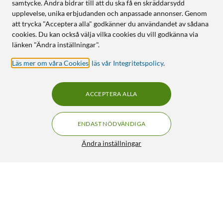
samtycke. Andra bidrar till att du ska få en skräddarsydd
upplevelse, unika erbjudanden och anpassade annonser. Genom
att trycka "Acceptera alla" godkänner du användandet av sådana
cookies. Du kan också välja vilka cookies du vill godkänna via
länken "Ändra inställningar".
Läs mer om våra Cookies
,
läs vår Integritetspolicy
.
ACCEPTERA ALLA
ENDAST NÖDVÄNDIGA
Ändra inställningar
Otterbox Symmetry Tåligt skal för iPhone 6, 6s, 7, 8, SE
Klar
349:-
4.5/5
HÄMTA
LÄGG I VARUKORGEN