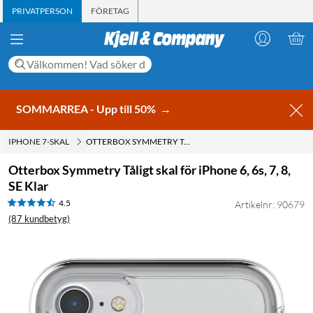
PRIVATPERSON
FÖRETAG
SOMMARREA - Upp till 50%
→
IPHONE 7-SKAL
OTTERBOX SYMMETRY TÅLIGT SKAL FÖR IPHONE 6, 6S, 7, 8, SE KLAR
Otterbox Symmetry Tåligt skal för iPhone 6, 6s, 7, 8,
SE Klar
4.5
Artikelnr: 90679
(87 kundbetyg)