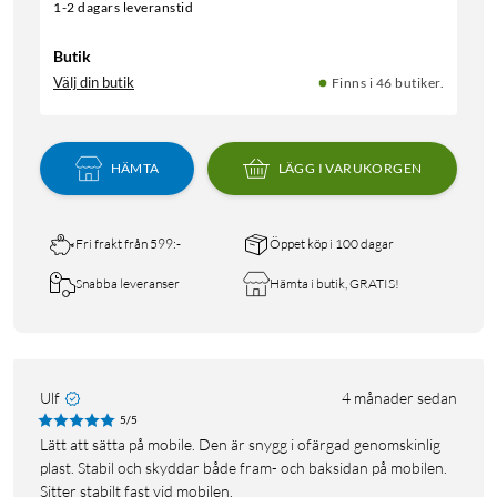
1-2 dagars leveranstid
Butik
Välj din butik
Finns i 46 butiker.
HÄMTA
LÄGG I VARUKORGEN
Fri frakt från 599:-
Öppet köp i 100 dagar
Snabba leveranser
Hämta i butik, GRATIS!
Ulf
4 månader sedan
5/5
Lätt att sätta på mobile. Den är snygg i ofärgad genomskinlig
plast. Stabil och skyddar både fram- och baksidan på mobilen.
Sitter stabilt fast vid mobilen.