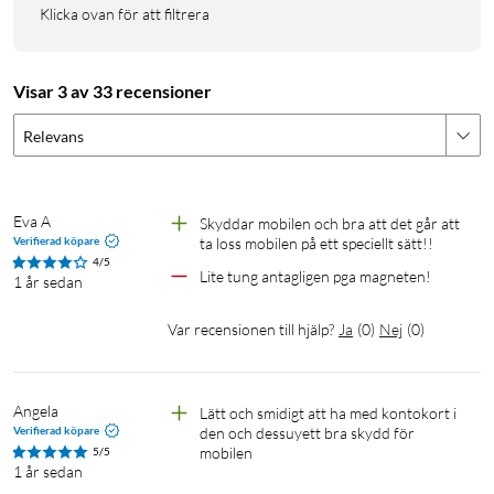
Klicka ovan för att filtrera
Visar 3 av 33 recensioner
Relevans
Eva A
Skyddar mobilen och bra att det går att 
Verifierad köpare
ta loss mobilen på ett speciellt sätt!!
4/5
Lite tung antagligen pga magneten!
1 år sedan
Var recensionen till hjälp?
Ja
(
0
)
Nej
(
0
)
Angela
Lätt och smidigt att ha med kontokort i 
Verifierad köpare
den och dessuyett bra skydd för 
mobilen
5/5
1 år sedan