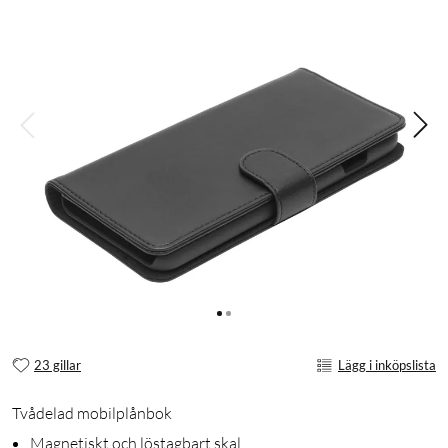
23 gillar
Lägg i inköpslista
Tvådelad mobilplånbok
Magnetiskt och löstagbart skal