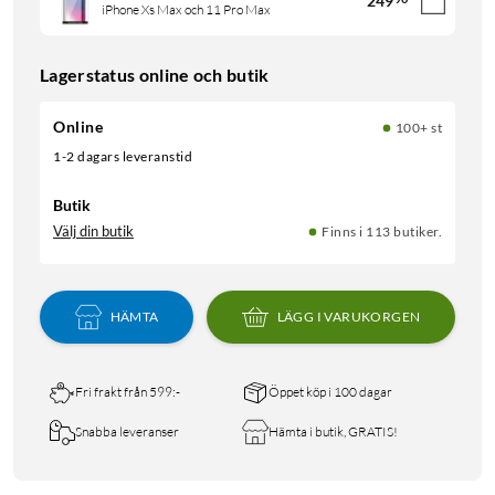
249
iPhone Xs Max och 11 Pro Max
Lagerstatus online och butik
Online
100+ st
1-2 dagars leveranstid
Butik
Välj din butik
Finns i 113 butiker.
HÄMTA
LÄGG I VARUKORGEN
Fri frakt från 599:-
Öppet köp i 100 dagar
Snabba leveranser
Hämta i butik, GRATIS!