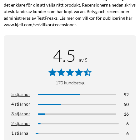
det enklare för dig att välja rätt produkt. Recensionerna nedan skrivs
uteslutande av kunder som har köpt varan. Betyg och recensioner
administreras av TestFreaks. Läs mer om villkor för publicering här
www.kjell.com/se/villkor/recensioner.
4.5
av 5
170
kundbetyg
5 stjärnor
92
4 stjärnor
50
3 stjärnor
16
2 stjärnor
6
1 stjärna
6