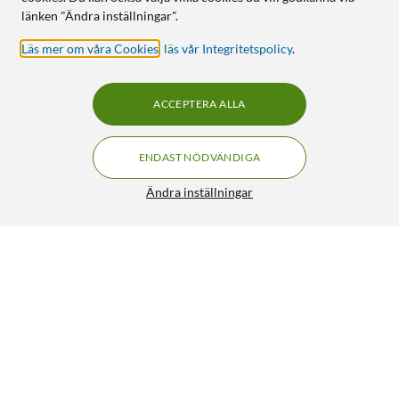
länken "Ändra inställningar".
Läs mer om våra Cookies
,
läs vår Integritetspolicy
.
ACCEPTERA ALLA
ENDAST NÖDVÄNDIGA
Ändra inställningar
Linocell Magnetisk mobilplånbok för iPhone Xs Max och
11 Pro Max
299:90
4.5/5
HÄMTA
LÄGG I VARUKORGEN