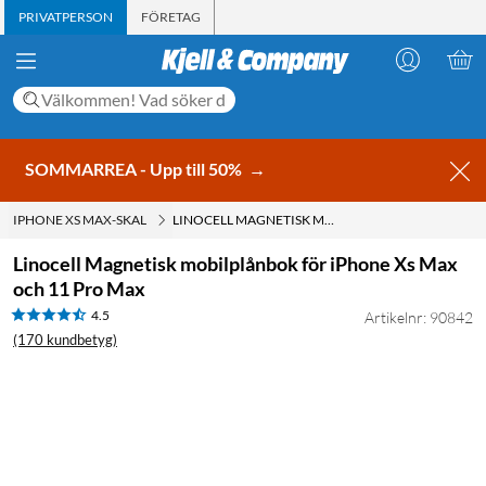
PRIVATPERSON
FÖRETAG
SOMMARREA - Upp till 50%
→
IPHONE XS MAX-SKAL
LINOCELL MAGNETISK MOBILPLÅNBOK FÖR IPHONE XS MAX OCH 11 PRO MAX
Linocell Magnetisk mobilplånbok för iPhone Xs Max
och 11 Pro Max
4.5
Artikelnr: 90842
(170 kundbetyg)