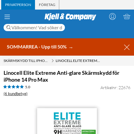
PRIVATPERSON
FÖRETAG
SOMMARREA - Upp till 50%
→
SKÄRMSKYDD TILL IPHONE 14 PRO MAX
LINOCELL ELITE EXTREME ANTI-GLARE SKÄRMSKYDD FÖR IPHONE 14 PRO MAX
Linocell Elite Extreme Anti-glare Skärmskydd för
iPhone 14 Pro Max
5.0
Artikelnr: 22676
(6 kundbetyg)