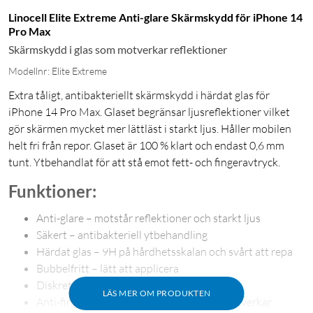
Linocell Elite Extreme Anti-glare Skärmskydd för iPhone 14
Pro Max
Skärmskydd i glas som motverkar reflektioner
Modellnr: Elite Extreme
Extra tåligt, antibakteriellt skärmskydd i härdat glas för
iPhone 14 Pro Max. Glaset begränsar ljusreflektioner vilket
gör skärmen mycket mer lättläst i starkt ljus. Håller mobilen
helt fri från repor. Glaset är 100 % klart och endast 0,6 mm
tunt. Ytbehandlat för att stå emot fett- och fingeravtryck.
Funktioner:
Anti-glare – motstår reflektioner och starkt ljus
Säkert – antibakteriell ytbehandling
Härdat glas – 9H på hårdhetsskalan och svårt att repa
Bubbelfritt – lätt att applicera
Diskret – bara 0,6 mm tunt
LÄS MER OM PRODUKTEN
Anti-fingeravtryck – specialbeläggning motverkar