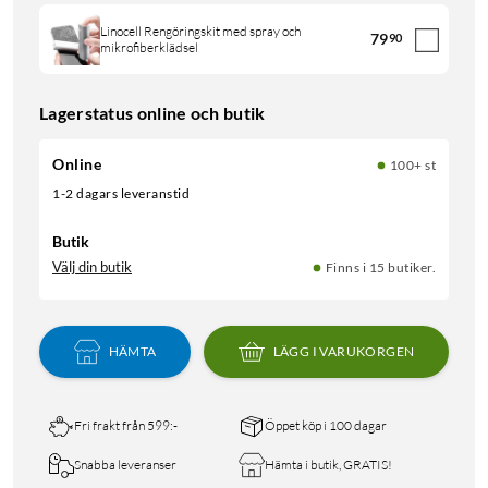
Linocell Rengöringskit med spray och
79
90
mikrofiberklädsel
Lagerstatus online och butik
Online
100+ st
1-2 dagars leveranstid
Butik
Välj din butik
Finns i 15 butiker.
HÄMTA
LÄGG I VARUKORGEN
Fri frakt från 599:-
Öppet köp i 100 dagar
Snabba leveranser
Hämta i butik, GRATIS!