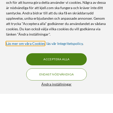
och för att kunna göra detta använder vi cookies. Några av dessa
är nödvändiga för att kjell.com ska fungera och kräver inte ditt
samtycke. Andra bidrar till att du ska få en skräddarsydd
upplevelse, unika erbjudanden och anpassade annonser. Genom
att trycka "Acceptera alla" godkänner du användandet av sådana
cookies. Du kan också välja vilka cookies du vill godkänna via
länken "Ändra inställningar".
Läs mer om våra Cookies
,
läs vår Integritetspolicy
.
ACCEPTERA ALLA
ENDAST NÖDVÄNDIGA
Ändra inställningar
Linocell Elite Extreme Anti-glare Skärmskydd för iPhone
14 Pro Max
199:90
5/5