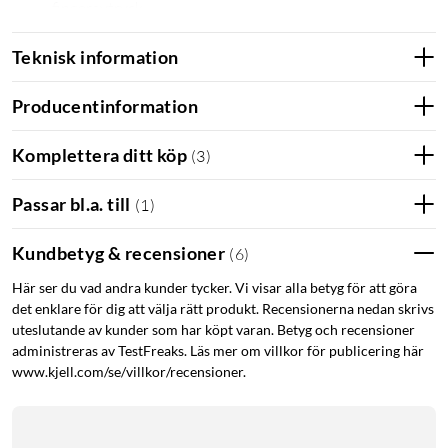
fingeravtryck
Slät och responsiv – skärmen bibehåller 100%
Teknisk information
responsivitet
I förpackningen
Producentinformation
Skärmskydd i härdat glas
Komplettera ditt köp
(
3
)
Mikrofiberduk
Rengöringsmedel
Passar bl.a. till
Dammborttagare
(
1
)
Kundbetyg & recensioner
(
6
)
Här ser du vad andra kunder tycker. Vi visar alla betyg för att göra
det enklare för dig att välja rätt produkt. Recensionerna nedan skrivs
uteslutande av kunder som har köpt varan. Betyg och recensioner
administreras av TestFreaks. Läs mer om villkor för publicering här
www.kjell.com/se/villkor/recensioner.