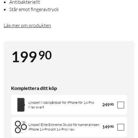
Antibakteriellt
Står emot fingeravtryck
Läs mer om produkten
90
199
Komplettera ditt köp
Linocell Mobilpånbok för iPhone för 14 Pro
249
90
Max svart
Linocell Elite Extreme Skydd för kameralinsen
149
90
iPhone 14 Pro och 14 Pro Max