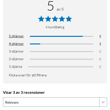
5
av 5
iPhone 14-serien
iPhone 14 Pro Max
6
kundbetyg
5 stjärnor
5
4 stjärnor
1
3 stjärnor
0
2 stjärnor
0
1 stjärna
0
Klicka ovan för att filtrera
Visar 3 av 3 recensioner
Relevans