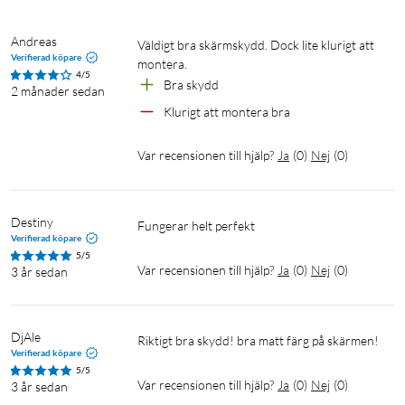
Andreas
Väldigt bra skärmskydd. Dock lite klurigt att 
Verifierad köpare
montera.
4/5
Bra skydd
2 månader sedan
Klurigt att montera bra
Var recensionen till hjälp?
Ja
(
0
)
Nej
(
0
)
Destiny
fungerar helt perfekt 
Verifierad köpare
5/5
Var recensionen till hjälp?
Ja
(
0
)
Nej
(
0
)
3 år sedan
DjAle
Riktigt bra skydd! bra matt färg på skärmen!
Verifierad köpare
5/5
Var recensionen till hjälp?
Ja
(
0
)
Nej
(
0
)
3 år sedan