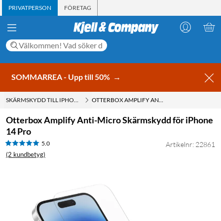
PRIVATPERSON
FÖRETAG
SOMMARREA - Upp till 50%
→
SKÄRMSKYDD TILL IPHONE 14 PRO
OTTERBOX AMPLIFY ANTI-MICRO SKÄRMSKYDD FÖR IPHONE 14 PRO
Otterbox Amplify Anti-Micro Skärmskydd för iPhone
14 Pro
5.0
Artikelnr: 22861
(2 kundbetyg)