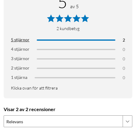
5
av 5
2
kundbetyg
5 stjärnor
2
4 stjärnor
0
3 stjärnor
0
2 stjärnor
0
1 stjärna
0
Klicka ovan för att filtrera
Visar 2 av 2 recensioner
Relevans