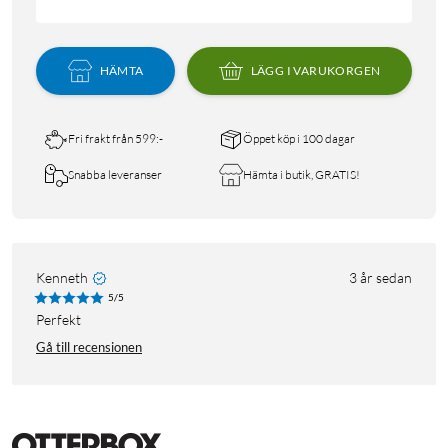
HÄMTA
LÄGG I VARUKORGEN
Fri frakt från 599:-
Öppet köp i 100 dagar
Snabba leveranser
Hämta i butik, GRATIS!
Kenneth
3 år sedan
5/5
Perfekt
Gå till recensionen