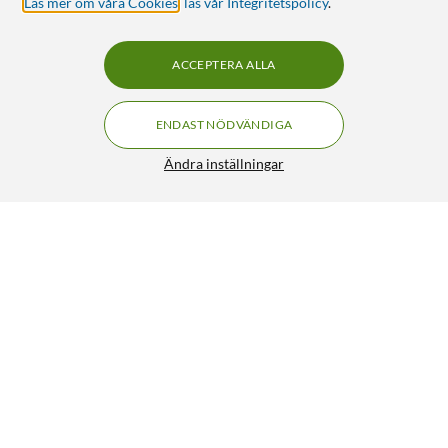
Läs mer om våra Cookies
,
läs vår Integritetspolicy
.
ACCEPTERA ALLA
ENDAST NÖDVÄNDIGA
Ändra inställningar
Otterbox Amplify Anti-Micro Skärmskydd för iPhone 14
Pro
499:90
5/5
HÄMTA
LÄGG I VARUKORGEN