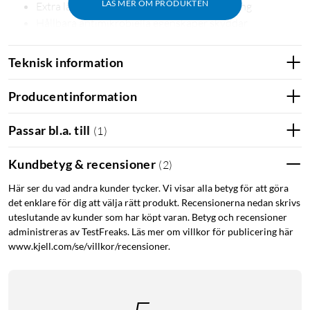
LÄS MER OM PRODUKTEN
Extra lagers hållbarhet – utformad av Corning
Hållbara antimikrobiella egenskaper skyddar
iPhone 14-serien
iPhone 14 Pro
Teknisk information
Producentinformation
Passar bl.a. till
(
1
)
Kundbetyg & recensioner
(
2
)
Här ser du vad andra kunder tycker. Vi visar alla betyg för att göra
det enklare för dig att välja rätt produkt. Recensionerna nedan skrivs
uteslutande av kunder som har köpt varan. Betyg och recensioner
administreras av TestFreaks. Läs mer om villkor för publicering här
www.kjell.com/se/villkor/recensioner.