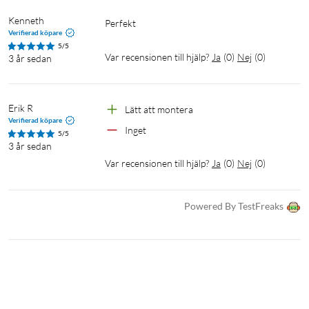
Kenneth
Perfekt
Verifierad köpare
5/5
Var recensionen till hjälp?
Ja
(
0
)
Nej
(
0
)
3 år sedan
Erik R
Lätt att montera 
Verifierad köpare
Inget
5/5
3 år sedan
Var recensionen till hjälp?
Ja
(
0
)
Nej
(
0
)
Powered By TestFreaks