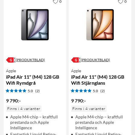
0
0
(PRODUKTBLAD)
(PRODUKTBLAD)
Apple
Apple
iPad Air 11" (M4) 128 GB
iPad Air 11" (M4) 128 GB
Wifi Rymdgrå
Wifi Stjärnglans
5.0
(2)
5.0
(2)
9 790
:
-
9 790
:
-
Finns i 4 varianter
Finns i 4 varianter
Apple M4-chip – kraftfull
Apple M4-chip – kraftfull
prestanda och Apple
prestanda och Apple
Intelligence
Intelligence
Fantastisk Liquid Retina-
Fantastisk Liquid Retina-