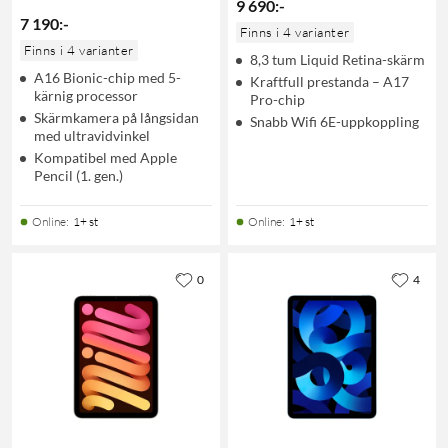
9 690
:
-
7 190
:
-
Finns i 4 varianter
Finns i 4 varianter
8,3 tum Liquid Retina-skärm
A16 Bionic-chip med 5-
Kraftfull prestanda – A17
kärnig processor
Pro-chip
Skärmkamera på långsidan
Snabb Wifi 6E-uppkoppling
med ultravidvinkel
Kompatibel med Apple
Pencil (1. gen.)
Online
:
1+ st
Online
:
1+ st
0
4