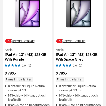
(PRODUKTBLAD)
(PRODUKTBLAD)
Apple
Apple
iPad Air 13" (M3) 128 GB
iPad Air 13" (M3) 128 GB
Wifi Purple
Wifi Space Grey
5.0
(5)
5.0
(5)
9 789
:
-
9 789
:
-
Finns i 4 varianter
Finns i 4 varianter
Kristallklar Liquid Retina-
Kristallklar Liquid Retina-
skärm på 13 tum
skärm på 13 tum
M3-chip – blixtsnabbt och
M3-chip – blixtsnabbt och
kraftfullt
kraftfullt
iPadOS för en produktiv och
iPadOS för en produktiv och