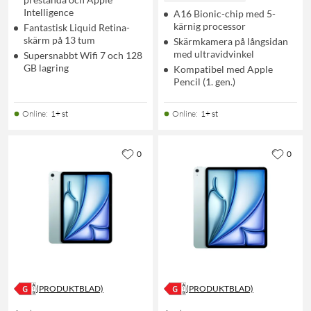
Intelligence
A16 Bionic-chip med 5-
kärnig processor
Fantastisk Liquid Retina-
skärm på 13 tum
Skärmkamera på långsidan
med ultravidvinkel
Supersnabbt Wifi 7 och 128
GB lagring
Kompatibel med Apple
Pencil (1. gen.)
Online
:
1+ st
Online
:
1+ st
0
0
(PRODUKTBLAD)
(PRODUKTBLAD)