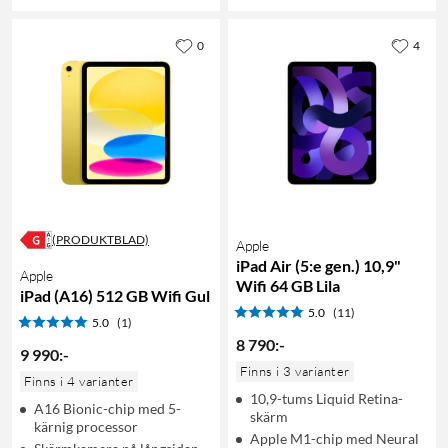
0
4
(PRODUKTBLAD)
Apple
iPad Air (5:e gen.) 10,9"
Apple
Wifi 64 GB Lila
iPad (A16) 512 GB Wifi Gul
5.0
(11)
5.0
(1)
8 790
:
-
9 990
:
-
Finns i 3 varianter
Finns i 4 varianter
10,9-tums Liquid Retina-
A16 Bionic-chip med 5-
skärm
kärnig processor
Apple M1-chip med Neural