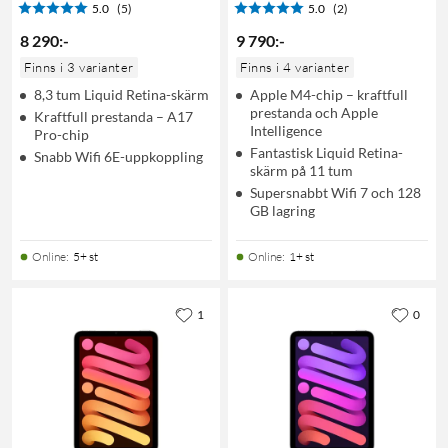
5.0
(5)
5.0
(2)
8 290
:
-
9 790
:
-
Finns i 3 varianter
Finns i 4 varianter
8,3 tum Liquid Retina-skärm
Apple M4-chip – kraftfull
prestanda och Apple
Kraftfull prestanda – A17
Intelligence
Pro-chip
Fantastisk Liquid Retina-
Snabb Wifi 6E-uppkoppling
skärm på 11 tum
Supersnabbt Wifi 7 och 128
GB lagring
Online
:
5+ st
Online
:
1+ st
1
0