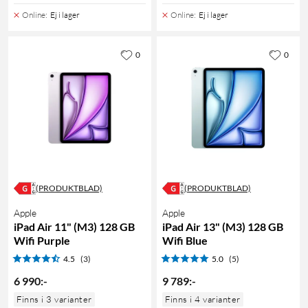
Online
:
Ej i lager
Online
:
Ej i lager
0
0
(PRODUKTBLAD)
(PRODUKTBLAD)
Apple
Apple
iPad Air 11" (M3) 128 GB
iPad Air 13" (M3) 128 GB
Wifi Purple
Wifi Blue
4.5
(3)
5.0
(5)
6 990
:
-
9 789
:
-
Finns i 3 varianter
Finns i 4 varianter