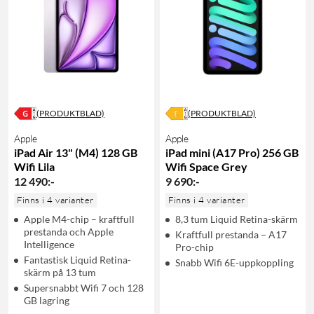
(PRODUKTBLAD)
(PRODUKTBLAD)
Apple
Apple
iPad Air 13" (M4) 128 GB
iPad mini (A17 Pro) 256 GB
Wifi Lila
Wifi Space Grey
12 490
:
-
9 690
:
-
Finns i 4 varianter
Finns i 4 varianter
Apple M4-chip – kraftfull
8,3 tum Liquid Retina-skärm
prestanda och Apple
Kraftfull prestanda – A17
Intelligence
Pro-chip
Fantastisk Liquid Retina-
Snabb Wifi 6E-uppkoppling
skärm på 13 tum
Supersnabbt Wifi 7 och 128
GB lagring