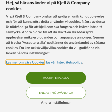
Hej, så här använder vi på Kjell & Company
Apple
Apple
iPad mini (6:e gen.) 64 GB
iPad Air 11" (M2) 128 GB
cookies
5G Stjärnglans
Wifi Stjärnglans
Vi på Kjell & Company önskar att ge dig en unik kundupplevelse
9 690
:
-
4.5
(11)
och för att kunna göra detta använder vi cookies. Några av dessa
8,3” Liquid Retina-skärm
är nödvändiga för att kjell.com ska fungera och kräver inte ditt
8 495
:
-
med True Tone
samtycke. Andra bidrar till att du ska få en skräddarsydd
Kristallklar Liquid Retina-
A15 Bionic med Neural
upplevelse, unika erbjudanden och anpassade annonser. Genom
skärm på 11 tum
Engine
att trycka "Acceptera alla" godkänner du användandet av sådana
M2-chip – blixtsnabbt och
Stöd för Apple Pencil (2
cookies. Du kan också välja vilka cookies du vill godkänna via
kraftfullt
gen.)
länken "Ändra inställningar".
iPadOS för en produktiv och
mångsidig iPad
Läs mer om våra Cookies
,
läs vår Integritetspolicy
.
Online
:
Ej i lager
Online
:
Ej i lager
ACCEPTERA ALLA
24
7
ENDAST NÖDVÄNDIGA
Filter
Ändra inställningar