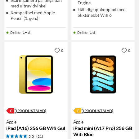
Skärmkamera på långsidan
Engine
med ultravidvinkel
Håll dig uppkopplad med
Kompatibel med Apple
blixtsnabbt Wifi 6
Pencil (1. gen.)
Online
:
1+ st
Online
:
1 st
0
0
(PRODUKTBLAD)
(PRODUKTBLAD)
Apple
Apple
iPad (A16) 256 GB Wifi Gul
iPad mini (A17 Pro) 256 GB
Wifi Blue
5.0
(21)