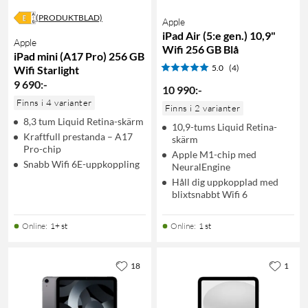
(PRODUKTBLAD)
Apple
iPad Air (5:e gen.) 10,9"
Apple
Wifi 256 GB Blå
iPad mini (A17 Pro) 256 GB
5.0
(4)
Wifi Starlight
9 690
:
-
10 990
:
-
Finns i 4 varianter
Finns i 2 varianter
8,3 tum Liquid Retina-skärm
10,9-tums Liquid Retina-
Kraftfull prestanda – A17
skärm
Pro-chip
Apple M1-chip med
Snabb Wifi 6E-uppkoppling
NeuralEngine
Håll dig uppkopplad med
blixtsnabbt Wifi 6
Online
:
1+ st
Online
:
1 st
18
1