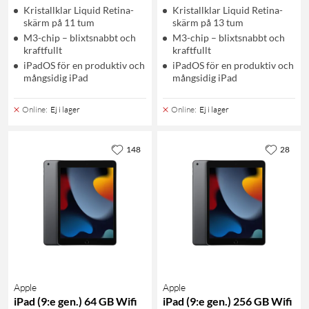
Kristallklar Liquid Retina-
Kristallklar Liquid Retina-
skärm på 11 tum
skärm på 13 tum
M3-chip – blixtsnabbt och
M3-chip – blixtsnabbt och
kraftfullt
kraftfullt
iPadOS för en produktiv och
iPadOS för en produktiv och
mångsidig iPad
mångsidig iPad
Online
:
Ej i lager
Online
:
Ej i lager
148
28
Apple
Apple
iPad (9:e gen.) 64 GB Wifi
iPad (9:e gen.) 256 GB Wifi