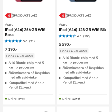
(PRODUKTBLAD)
(PRODUKTBLAD)
Apple
Apple
iPad (A16) 256 GB Wifi
iPad (A16) 128 GB Wifi Blå
Rosa
4.5
(100)
5.0
(21)
5 590
:
-
7 190
:
-
Finns i 4 varianter
Finns i 4 varianter
A16 Bionic-chip med 5-
kärnig processor
A16 Bionic-chip med 5-
kärnig processor
Skärmkamera på långsidan
med ultravidvinkel
Skärmkamera på långsidan
med ultravidvinkel
Kompatibel med Apple
Pencil (1. gen.)
Kompatibel med Apple
Pencil (1. gen.)
Online
:
5+ st
Online
:
20+ st