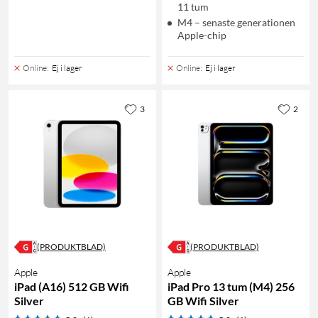
11 tum
M4 – senaste generationen
Apple-chip
Online
:
Ej i lager
Online
:
Ej i lager
3
2
(PRODUKTBLAD)
(PRODUKTBLAD)
Apple
Apple
iPad (A16) 512 GB Wifi
iPad Pro 13 tum (M4) 256
Silver
GB Wifi Silver