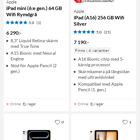
Apple
iPad mini (6:e gen.) 64 GB
Apple
Wifi Rymdgrå
iPad (A16) 256 GB Wifi
5.0
(1)
Silver
6 290
:
-
5.0
(21)
8,3” Liquid Retina-skärm
7 190
:
-
med True Tone
Finns i 4 varianter
A15 Bionic med Neural
Engine
A16 Bionic-chip med 5-
kärnig processor
Stöd för Apple Pencil (2
gen.)
Skärmkamera på långsidan
med ultravidvinkel
Kompatibel med Apple
Pencil (1. gen.)
Online
:
Ej i lager
Online
:
Ej i lager
0
1