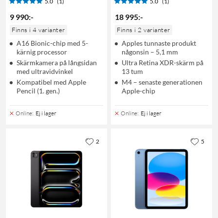
5.0
(1)
5.0
(1)
9 990
:
-
18 995
:
-
Finns i 4 varianter
Finns i 2 varianter
A16 Bionic-chip med 5-
Apples tunnaste produkt
kärnig processor
någonsin – 5,1 mm
Skärmkamera på långsidan
Ultra Retina XDR-skärm på
med ultravidvinkel
13 tum
Kompatibel med Apple
M4 – senaste generationen
Pencil (1. gen.)
Apple-chip
Online
:
Ej i lager
Online
:
Ej i lager
2
5