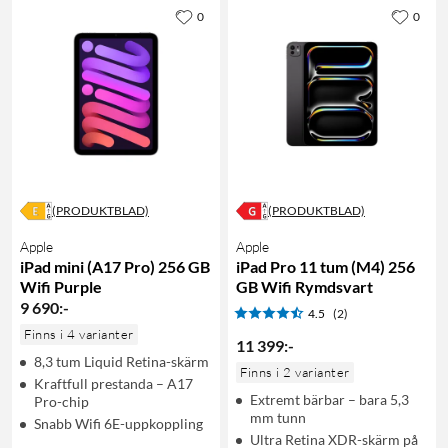
0
0
(PRODUKTBLAD)
(PRODUKTBLAD)
Apple
Apple
iPad mini (A17 Pro) 256 GB
iPad Pro 11 tum (M4) 256
Wifi Purple
GB Wifi Rymdsvart
9 690
:
-
4.5
(2)
Finns i 4 varianter
11 399
:
-
8,3 tum Liquid Retina-skärm
Finns i 2 varianter
Kraftfull prestanda – A17
Extremt bärbar – bara 5,3
Pro-chip
mm tunn
Snabb Wifi 6E-uppkoppling
Ultra Retina XDR-skärm på