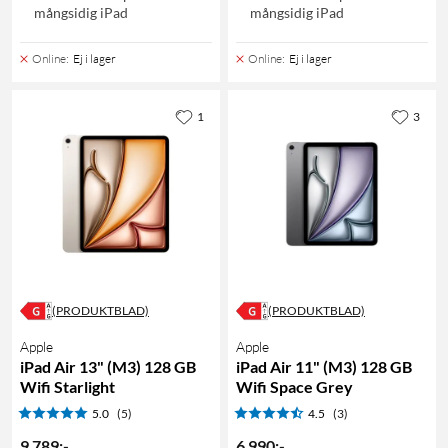
mångsidig iPad
mångsidig iPad
Online
:
Ej i lager
Online
:
Ej i lager
1
3
(PRODUKTBLAD)
(PRODUKTBLAD)
Apple
Apple
iPad Air 13" (M3) 128 GB
iPad Air 11" (M3) 128 GB
Wifi Starlight
Wifi Space Grey
5.0
(5)
4.5
(3)
9 789
:
-
6 990
:
-