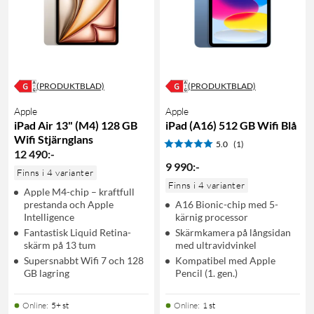
(PRODUKTBLAD)
(PRODUKTBLAD)
Apple
Apple
iPad Air 13" (M4) 128 GB
iPad (A16) 512 GB Wifi Blå
Wifi Stjärnglans
5.0
(1)
12 490
:
-
9 990
:
-
Finns i 4 varianter
Finns i 4 varianter
Apple M4-chip – kraftfull
prestanda och Apple
A16 Bionic-chip med 5-
Intelligence
kärnig processor
Fantastisk Liquid Retina-
Skärmkamera på långsidan
skärm på 13 tum
med ultravidvinkel
Supersnabbt Wifi 7 och 128
Kompatibel med Apple
GB lagring
Pencil (1. gen.)
Online
:
5+ st
Online
:
1 st