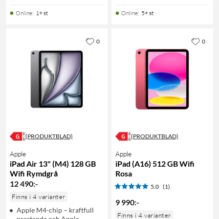
Online
:
1+ st
Online
:
5+ st
0
0
(PRODUKTBLAD)
(PRODUKTBLAD)
Apple
Apple
iPad Air 13" (M4) 128 GB
iPad (A16) 512 GB Wifi
Wifi Rymdgrå
Rosa
12 490
:
-
5.0
(1)
Finns i 4 varianter
9 990
:
-
Apple M4-chip – kraftfull
Finns i 4 varianter
prestanda och Apple