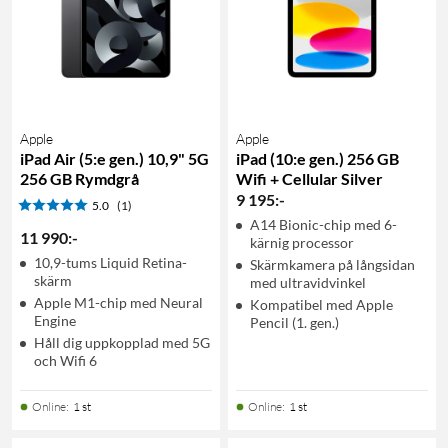
Apple
Apple
iPad Air (5:e gen.) 10,9" 5G
iPad (10:e gen.) 256 GB
256 GB Rymdgrå
Wifi + Cellular Silver
9 195
:
-
5.0
(1)
A14 Bionic-chip med 6-
11 990
:
-
kärnig processor
10,9-tums Liquid Retina-
Skärmkamera på långsidan
skärm
med ultravidvinkel
Apple M1-chip med Neural
Kompatibel med Apple
Engine
Pencil (1. gen.)
Håll dig uppkopplad med 5G
och Wifi 6
Online
:
1 st
Online
:
1 st