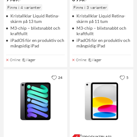
Finns i 4 varianter
Finns i 3 varianter
Kristallklar Liquid Retina-
Kristallklar Liquid Retina-
skärm på 13 tum
skärm på 11 tum
M3-chip – blixtsnabbt och
M3-chip – blixtsnabbt och
kraftfullt
kraftfullt
iPadOS för en produktiv och
iPadOS för en produktiv och
mångsidig iPad
mångsidig iPad
Online
:
Ej i lager
Online
:
Ej i lager
24
5
(PRODUKTBLAD)