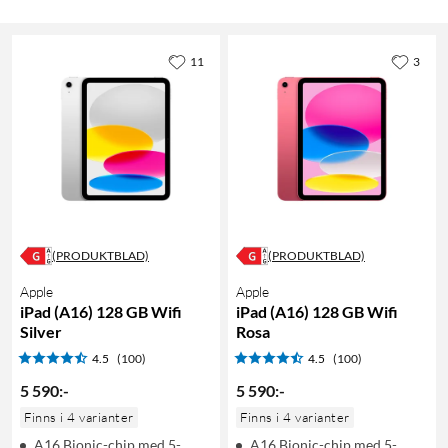
11
3
(PRODUKTBLAD)
(PRODUKTBLAD)
Apple
Apple
iPad (A16) 128 GB Wifi
iPad (A16) 128 GB Wifi
Silver
Rosa
4.5
(100)
4.5
(100)
5 590
:
-
5 590
:
-
Finns i 4 varianter
Finns i 4 varianter
A16 Bionic-chip med 5-
A16 Bionic-chip med 5-