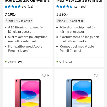
iPad (A16) 256 GB Wifi Blå
iPad (A16) 128 GB Wifi Gul
5.0
(21)
4.5
(100)
7 190
:
-
5 590
:
-
Finns i 4 varianter
Finns i 4 varianter
A16 Bionic-chip med 5-
A16 Bionic-chip med 5-
kärnig processor
kärnig processor
Skärmkamera på långsidan
Skärmkamera på långsidan
med ultravidvinkel
med ultravidvinkel
Kompatibel med Apple
Kompatibel med Apple
Pencil (1. gen.)
Pencil (1. gen.)
Online
:
1+ st
Online
:
1 st
0
4