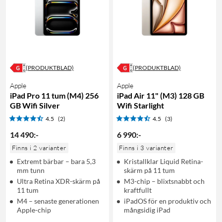
(PRODUKTBLAD)
(PRODUKTBLAD)
Apple
Apple
iPad Pro 11 tum (M4) 256
iPad Air 11" (M3) 128 GB
GB Wifi Silver
Wifi Starlight
4.5
(2)
4.5
(3)
14 490
:
-
6 990
:
-
Finns i 2 varianter
Finns i 3 varianter
Extremt bärbar – bara 5,3
Kristallklar Liquid Retina-
mm tunn
skärm på 11 tum
Ultra Retina XDR-skärm på
M3-chip – blixtsnabbt och
11 tum
kraftfullt
M4 – senaste generationen
iPadOS för en produktiv och
Apple-chip
mångsidig iPad