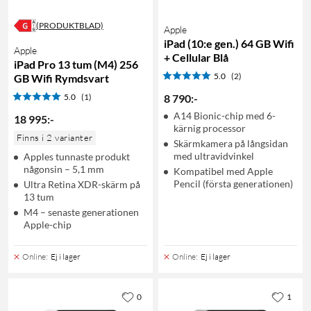
(PRODUKTBLAD)
Apple
iPad (10:e gen.) 64 GB Wifi
Apple
+ Cellular Blå
iPad Pro 13 tum (M4) 256
5.0
(2)
GB Wifi Rymdsvart
5.0
(1)
8 790
:
-
A14 Bionic-chip med 6-
18 995
:
-
kärnig processor
Finns i 2 varianter
Skärmkamera på långsidan
med ultravidvinkel
Apples tunnaste produkt
någonsin – 5,1 mm
Kompatibel med Apple
Pencil (första generationen)
Ultra Retina XDR-skärm på
13 tum
M4 – senaste generationen
Apple-chip
Online
:
Ej i lager
Online
:
Ej i lager
0
1