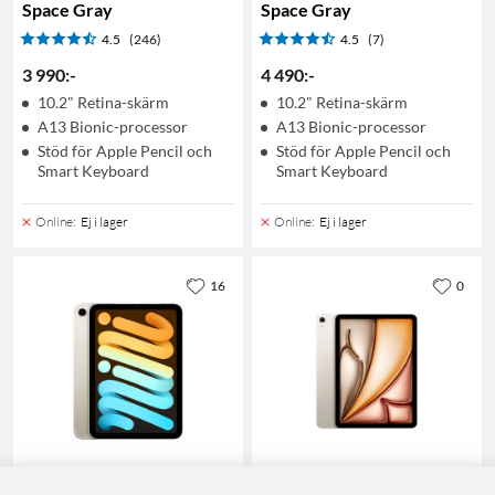
Space Gray
Space Gray
4.5
(246)
4.5
(7)
3 990
:
-
4 490
:
-
10.2" Retina-skärm
10.2" Retina-skärm
A13 Bionic-processor
A13 Bionic-processor
Stöd för Apple Pencil och
Stöd för Apple Pencil och
Smart Keyboard
Smart Keyboard
Online
:
Ej i lager
Online
:
Ej i lager
16
0