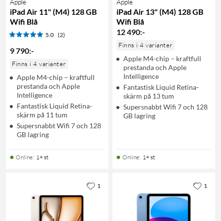
Apple
Apple
iPad Air 11" (M4) 128 GB
iPad Air 13" (M4) 128 GB
Wifi Blå
Wifi Blå
12 490
:
-
5.0
(2)
Finns i 4 varianter
9 790
:
-
Apple M4-chip – kraftfull
Finns i 4 varianter
prestanda och Apple
Intelligence
Apple M4-chip – kraftfull
prestanda och Apple
Fantastisk Liquid Retina-
Intelligence
skärm på 13 tum
Fantastisk Liquid Retina-
Supersnabbt Wifi 7 och 128
skärm på 11 tum
GB lagring
Supersnabbt Wifi 7 och 128
GB lagring
Online
:
1+ st
Online
:
1+ st
1
1