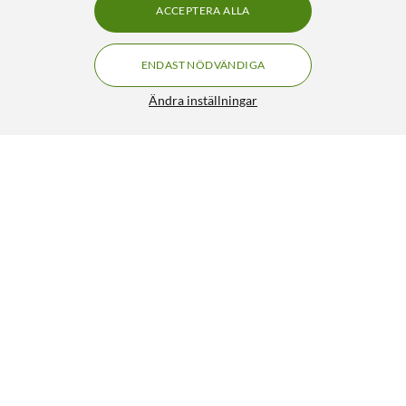
ACCEPTERA ALLA
ENDAST NÖDVÄNDIGA
Ändra inställningar
Samsung S Pen Creator Edition Vit
FRI FRAKT
1/5
1 249:-
HÄMTA
LÄGG I VARUKORGEN
Liknande produkter