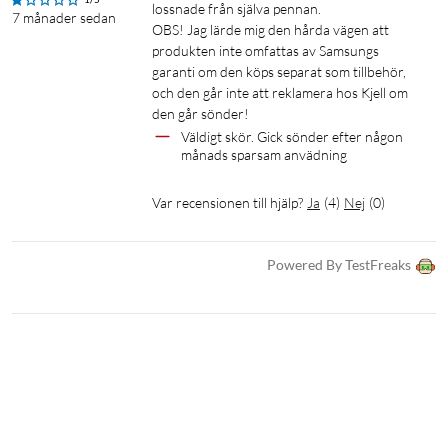
lossnade från själva pennan.

7 månader sedan
OBS! Jag lärde mig den hårda vägen att 
produkten inte omfattas av Samsungs 
garanti om den köps separat som tillbehör, 
och den går inte att reklamera hos Kjell om 
den går sönder!
Väldigt skör. Gick sönder efter någon 
månads sparsam anvädning
Var recensionen till hjälp?
Ja
(
4
)
Nej
(
0
)
Powered By TestFreaks