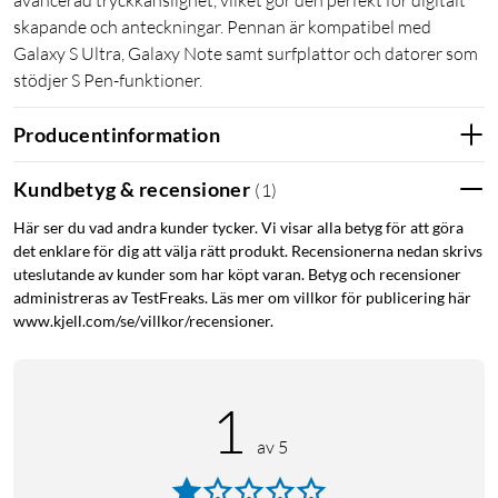
avancerad tryckkänslighet, vilket gör den perfekt för digitalt
skapande och anteckningar. Pennan är kompatibel med
Galaxy S Ultra, Galaxy Note samt surfplattor och datorer som
stödjer S Pen-funktioner.
Producentinformation
Kundbetyg & recensioner
(
1
)
Här ser du vad andra kunder tycker. Vi visar alla betyg för att göra
det enklare för dig att välja rätt produkt. Recensionerna nedan skrivs
uteslutande av kunder som har köpt varan. Betyg och recensioner
administreras av TestFreaks. Läs mer om villkor för publicering här
www.kjell.com/se/villkor/recensioner.
1
av 5