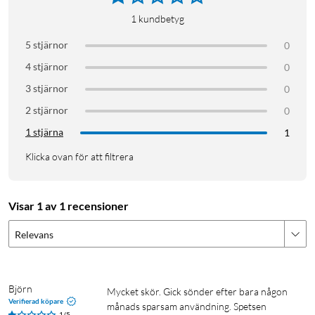
1
kundbetyg
5 stjärnor
0
4 stjärnor
0
3 stjärnor
0
2 stjärnor
0
1 stjärna
1
Klicka ovan för att filtrera
Visar 1 av 1 recensioner
Relevans
Björn
Mycket skör. Gick sönder efter bara någon 
Verifierad köpare
månads sparsam användning. Spetsen 
1/5