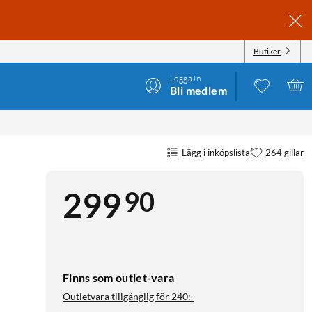
Butiker
Logga in
Bli medlem
Lägg i inköpslista
264 gillar
90
299
Finns som outlet-vara
Outletvara tillgänglig för
240:-