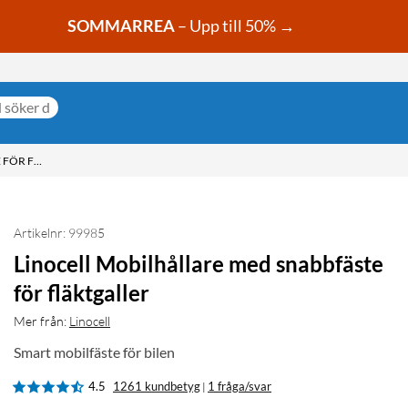
SOMMARREA
– Upp till 50% →
LINOCELL MOBILHÅLLARE MED SNABBFÄSTE FÖR FLÄKTGALLER
Artikelnr: 99985
Linocell Mobilhållare med snabbfäste
för fläktgaller
Mer från:
Linocell
Smart mobilfäste för bilen
4.5
1261 kundbetyg
1 fråga/svar
|