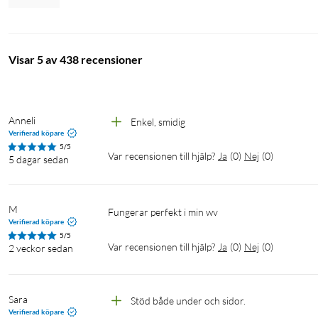
Visar 5 av 438 recensioner
Anneli
Enkel, smidig
Verifierad köpare
5/5
Var recensionen till hjälp?
Ja
(
0
)
Nej
(
0
)
5 dagar sedan
M
Fungerar perfekt i min wv 
Verifierad köpare
5/5
Var recensionen till hjälp?
Ja
(
0
)
Nej
(
0
)
2 veckor sedan
Sara
Stöd både under och sidor. 
Verifierad köpare