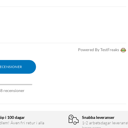
Powered By TestFreaks
RECENSIONER
38 recensioner
öp i 100 dagar
Snabba leveranser
em! Även fri retur i alla
1-2 arbetsdagar leverans
lagervaror