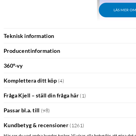
LÄS MER O
Teknisk information
Producentinformation
360°-vy
Komplettera ditt köp
(
4
)
Fråga Kjell – ställ din fråga här
(
1
)
Passar bl.a. till
(
98
)
Kundbetyg & recensioner
(
1261
)
Här ser du vad andra kunder tycker. Vi visar alla betyg för att göra det 