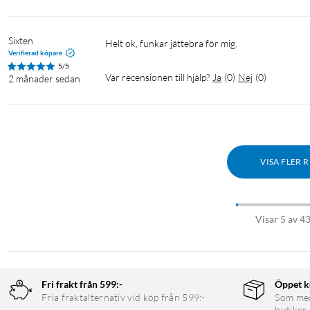
Sixten
Helt ok, funkar jättebra för mig.
Verifierad köpare
5/5
Var recensionen till hjälp?
Ja
(
0
)
Nej
(
0
)
2 månader sedan
VISA FLER 
Visar 5 av 4
Fri frakt från 599:-
Öppet k
Fria fraktalternativ vid köp från 599:-
Som medl
butiker