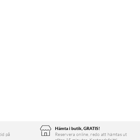
Hämta i butik, GRATIS!
tid på
Reservera online, redo att hämtas ut
efter 15 minuter. Kostnadsfritt!