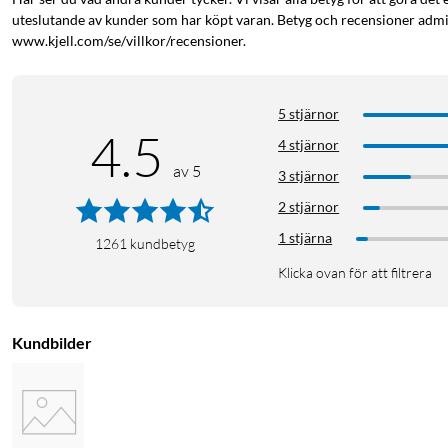
uteslutande av kunder som har köpt varan. Betyg och recensioner admin
www.kjell.com/se/villkor/recensioner.
5 stjärnor
4.5
4 stjärnor
Hållare för fläktgaller
Mobilhållare
Fläktgallerhållare
B
av 5
3 stjärnor
2 stjärnor
1 stjärna
1261
kundbetyg
Klicka ovan för att filtrera
Kundbilder