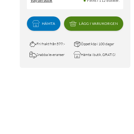
Välj din butik
Finns i 112 butiker.
HÄMTA
LÄGG I VARUKORGEN
Fri frakt från 599:-
Öppet köp i 100 dagar
Snabba leveranser
Hämta i butik, GRATIS!