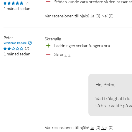
Stöden kunde vara bredare så den passar stö
5/5
1 månad sedan
Var recensionen till hjälp?
Ja
(
0
)
Nej
(
0
)
Peter
skranglig
Verifierad köpare
Laddningen verkar fungera bra
2/5
1 månad sedan
Skranglig
Hej Peter, 

Vad tråkigt att du 
så bra kvalité på 
Var recensionen till hjälp?
Ja
(
0
)
Nej
(
0
)