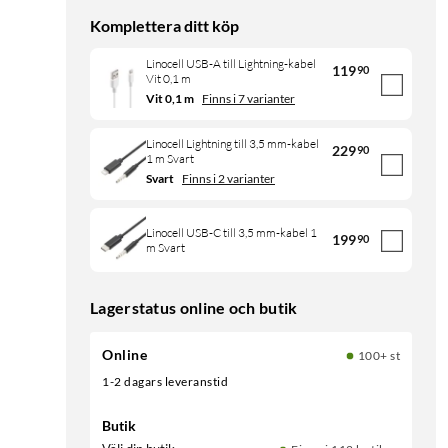
Komplettera ditt köp
Linocell USB-A till Lightning-kabel
119
90
Vit 0,1 m
Vit 0,1 m
Finns i 7 varianter
Linocell Lightning till 3,5 mm-kabel
229
90
1 m Svart
Svart
Finns i 2 varianter
Linocell USB-C till 3,5 mm-kabel 1
199
90
m Svart
Lagerstatus online och butik
Online
100+ st
1-2 dagars leveranstid
Butik