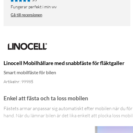
5/5
Fungerar perfekt i min wv
Gå till recensionen
Linocell Mobilhållare med snabbfäste för fläktgaller
Smart mobilfäste för bilen
Artikelnr: 99985
Enkel att fästa och ta loss mobilen
Fästets armar anpassar sig automatiskt efter mobilen när du för n
hand. När du lämnar bilen är det lika enkelt att plocka loss mobi