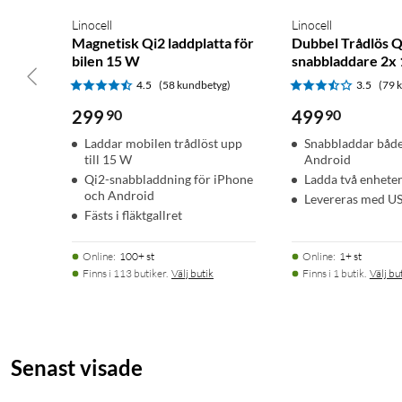
Linocell
Linocell
Magnetisk Qi2 laddplatta för
Dubbel Trådlös Q
bilen 15 W
snabbladdare 2x 
4.5
(58 kundbetyg)
3.5
(79 
299
90
499
90
Laddar mobilen trådlöst upp
Snabbladdar både
till 15 W
Android
Qi2-snabbladdning för iPhone
Ladda två enheter
och Android
Levereras med U
Fästs i fläktgallret
Online
:
100+ st
Online
:
1+ st
Finns i 113 butiker.
Välj butik
Finns i 1 butik.
Välj bu
Senast visade