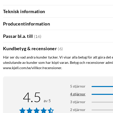
Teknisk information
Producentinformation
Passar bl.a. till
(
16
)
Kundbetyg & recensioner
(
6
)
Här ser du vad andra kunder tycker. Vi visar alla betyg för att göra det 
uteslutande av kunder som har köpt varan. Betyg och recensioner admin
www.kjell.com/se/villkor/recensioner.
5 stjärnor
4.5
4 stjärnor
av 5
3 stjärnor
2 stjärnor