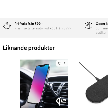
Fri frakt från 599:-
Öppet k
Fria fraktalternativ vid köp från 599:-
Som medl
butiker
Liknande produkter
31