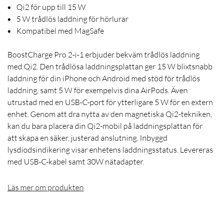
Qi2 för upp till 15 W
5 W trådlös laddning för hörlurar
Kompatibel med MagSafe
BoostCharge Pro 2-i-1 erbjuder bekväm trådlös laddning
med Qi2. Den trådlösa laddningsplattan ger 15 W blixtsnabb
laddning för din iPhone och Android med stöd för trådlös
laddning, samt 5 W för exempelvis dina AirPods. Även
utrustad med en USB-C-port för ytterligare 5 W för en extern
enhet. Genom att dra nytta av den magnetiska Qi2-tekniken,
kan du bara placera din Qi2-mobil på laddningsplattan för
att skapa en säker, justerad anslutning. Inbyggd
lysdiodsindikering visar enhetens laddningsstatus. Levereras
med USB-C-kabel samt 30W nätadapter.
Läs mer om produkten