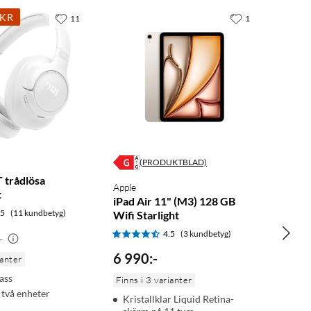
9KR
11
1
(PRODUKTBLAD)
 trådlösa
Apple
t
iPad Air 11" (M3) 128 GB
.5
(11 kundbetyg)
Wifi Starlight
4.5
(3 kundbetyg)
-
6 990
:
-
ianter
ass
Finns i 3 varianter
l två enheter
Kristallklar Liquid Retina-