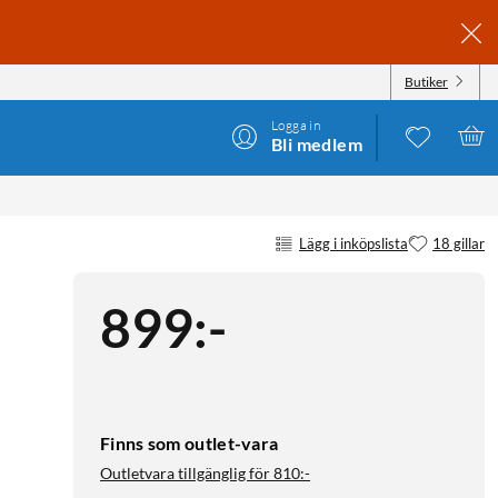
Butiker
Logga in
Bli medlem
Lägg i inköpslista
18 gillar
899
:
-
Finns som outlet-vara
Outletvara tillgänglig för
810:-