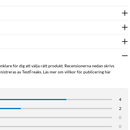
enklare för dig att välja rätt produkt. Recensionerna nedan skrivs
istreras av TestFreaks. Läs mer om villkor för publicering här
4
2
0
0