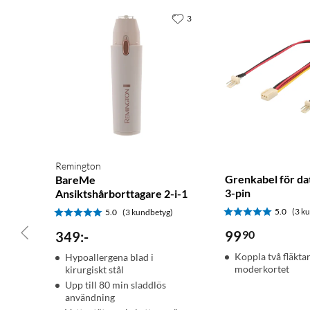
3
Remington
Grenkabel för da
BareMe
3-pin
Ansiktshårborttagare 2-i-1
5.0
(3 k
5.0
(3 kundbetyg)
99
90
349
:
-
Koppla två fläktar 
Hypoallergena blad i
moderkortet
kirurgiskt stål
Upp till 80 min sladdlös
användning