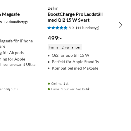
Belkin
 & Magsafe
BoostCharge Pro Laddställ
med Qi2 15 W Svart
.5
(20 kundbetyg)
5.0
(14 kundbetyg)
499
:
-
agsafe för iPhone
are
Finns i 2 varianter
g för Airpods
Qi2 för upp till 15 W
ing för Apple
Perfekt för Apple StandBy
h senare samt Ultra
Kompatibel med MagSafe
Online
:
1 st
er.
Välj butik
Finns i 5 butiker.
Välj butik