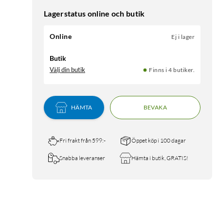
Lagerstatus online och butik
Online
Ej i lager
Butik
Välj din butik
Finns i 4 butiker.
HÄMTA
BEVAKA
Fri frakt från 599:-
Öppet köp i 100 dagar
Snabba leveranser
Hämta i butik, GRATIS!