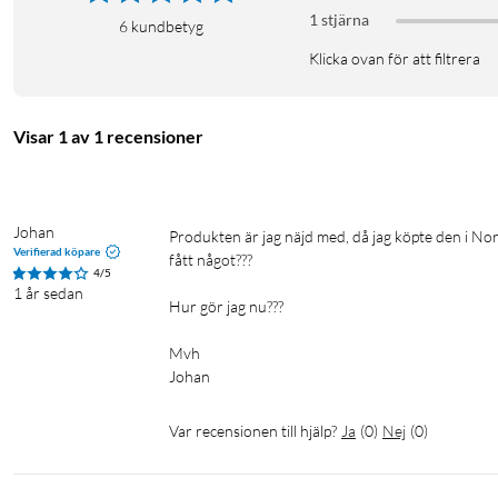
1 stjärna
6
kundbetyg
Klicka ovan för att filtrera
Visar 1 av 1 recensioner
Johan
Produkten är jag näjd med, då jag köpte den i Norrtälje sa försäljaren att mitt kvitto skulle komma på Kivra men jag har inte 
Verifierad köpare
fått något???

4/5
1 år sedan
Hur gör jag nu???

Mvh

Johan
Var recensionen till hjälp?
Ja
(
0
)
Nej
(
0
)