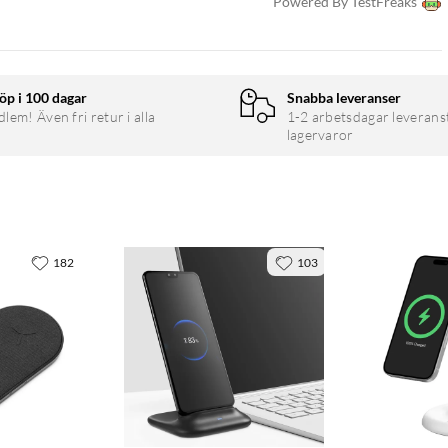
Powered By TestFreaks
öp i 100 dagar
Snabba leveranser
em! Även fri retur i alla
1-2 arbetsdagar leverans
lagervaror
182
103