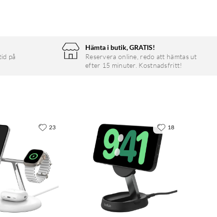
Hämta i butik, GRATIS!
tid på
Reservera online, redo att hämtas ut
efter 15 minuter. Kostnadsfritt!
23
18