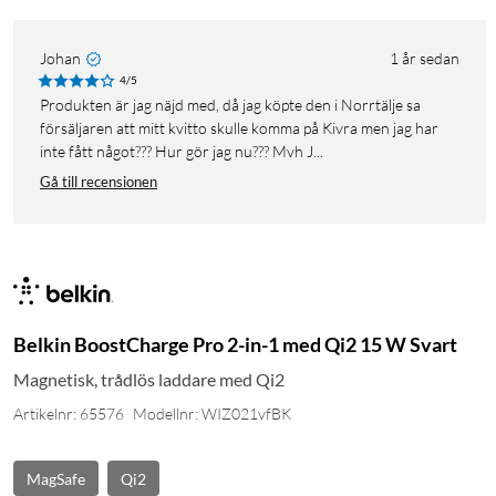
Johan
1 år sedan
4/5
Produkten är jag näjd med, då jag köpte den i Norrtälje sa
försäljaren att mitt kvitto skulle komma på Kivra men jag har
inte fått något??? Hur gör jag nu??? Mvh J...
Gå till recensionen
Belkin BoostCharge Pro 2-in-1 med Qi2 15 W Svart
Magnetisk, trådlös laddare med Qi2
Artikelnr: 65576
Modellnr: WIZ021vfBK
MagSafe
Qi2