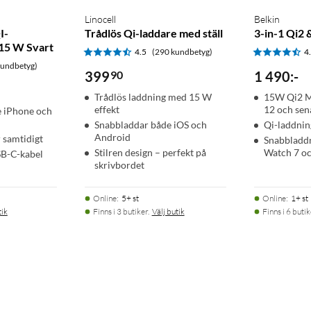
Linocell
Belkin
I-
Trådlös Qi-laddare med ställ
3-in-1 Qi2
15 W Svart
4.5
(290 kundbetyg)
4
kundbetyg)
399
90
1 490
:
-
Trådlös laddning med 15 W
15W Qi2 M
effekt
12 och sen
 iPhone och
Snabbladdar både iOS och
Qi-laddnin
Android
 samtidigt
Snabbladdn
Stilren design – perfekt på
Watch 7 oc
SB-C-kabel
skrivbordet
Online
:
5+ st
Online
:
1+ st
tik
Finns i 3 butiker.
Välj butik
Finns i 6 butik