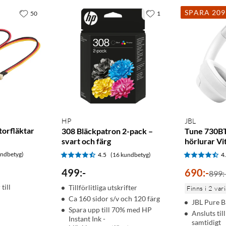
SPARA 20
50
1
HP
JBL
torfläktar
308 Bläckpatron 2-pack –
Tune 730BT
svart och färg
hörlurar Vi
undbetyg)
4.5
(16 kundbetyg)
4
499
:
-
690
:
-
899:
till
Tillförlitliga utskrifter
Finns i 2 var
Ca 160 sidor s/v och 120 färg
JBL Pure B
Spara upp till 70% med HP
Ansluts til
Instant Ink -
samtidigt