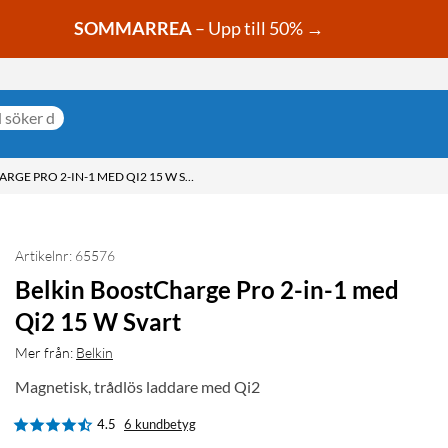
SOMMARREA
– Upp till 50% →
BELKIN BOOSTCHARGE PRO 2-IN-1 MED QI2 15 W SVART
Artikelnr: 65576
Belkin BoostCharge Pro 2-in-1 med
Qi2 15 W Svart
Mer från:
Belkin
Magnetisk, trådlös laddare med Qi2
4.5
6 kundbetyg