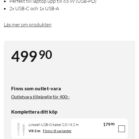
Perfekt till laptop upp till 65 W (USB-PD)
2x USB-C och 1x USB-A
Läs mer om produkten
90
499
Finns som outlet-vara
Outletvara tillgänglig för
400:-
Komplettera ditt köp
179
90
Linocell USB-C-kabel 2.0 Vit 2 m
Vit 2 m
Finns i 8 varianter