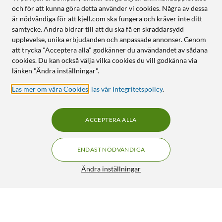
och för att kunna göra detta använder vi cookies. Några av dessa
är nödvändiga för att kjell.com ska fungera och kräver inte ditt
samtycke. Andra bidrar till att du ska få en skräddarsydd
upplevelse, unika erbjudanden och anpassade annonser. Genom
att trycka "Acceptera alla" godkänner du användandet av sådana
cookies. Du kan också välja vilka cookies du vill godkänna via
länken "Ändra inställningar".
Läs mer om våra Cookies
,
läs vår Integritetspolicy
.
ACCEPTERA ALLA
ENDAST NÖDVÄNDIGA
Ändra inställningar
Linocell Premium Billaddare med USB-C PD 95 W
499:90
4.5/5