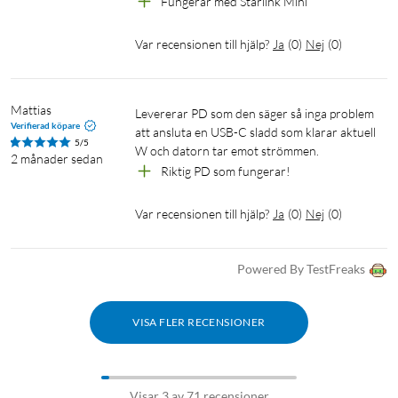
Fungerar med Starlink Mini 
Var recensionen till hjälp?
Ja
(
0
)
Nej
(
0
)
Mattias
Levererar PD som den säger så inga problem 
Verifierad köpare
att ansluta en USB-C sladd som klarar aktuell 
5/5
W och datorn tar emot strömmen.
2 månader sedan
Riktig PD som fungerar!
Var recensionen till hjälp?
Ja
(
0
)
Nej
(
0
)
Powered By TestFreaks
VISA FLER RECENSIONER
Visar 3 av 71 recensioner