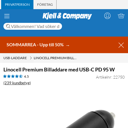
PRIVATPERSON
FÖRETAG
SOMMARREA - Upp till 50%
→
USB-LADDARE
LINOCELL PREMIUM BILLADDARE MED USB-C PD 95 W
Linocell Premium Billaddare med USB-C PD 95 W
4.5
Artikelnr: 22750
(239 kundbetyg)