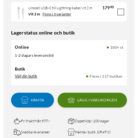
179
90
Linocell USB-C till Lightning-kabel Vit 2 m
Vit 2 m
Finns i 3 varianter
Lagerstatus online och butik
Online
100+ st
1-2 dagars leveranstid
Butik
Välj din butik
Finns i 117 butiker.
HÄMTA
LÄGG I VARUKORGEN
Fri frakt från 599:-
Öppet köp i 100 dagar
Snabba leveranser
Hämta i butik, GRATIS!