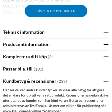
USB-C 1 + USB-C 2: upp till 95 W
LÄS MER OM PRODUKTEN
USB-C 2 + USB A: upp till 15 W
Max output via samtliga portar samtidigt: 95 W
Mått: Ø33x78 mm
Vikt: 46 g
Teknisk information
QC3.0
PPS
Quick charge
Snabbladdning
Producentinformation
Laddstation
USB C PD laddare
USB C PD
Komplettera ditt köp
(
3
)
MacBook-laddare
Super charger
Passar bl.a. till
(
100
)
Datorladdare med USB-C
Kundbetyg & recensioner
(
239
)
Här ser du vad andra kunder tycker. Vi visar alla betyg för att göra
det enklare för dig att välja rätt produkt. Recensionerna nedan skrivs
uteslutande av kunder som har köpt varan. Betyg och recensioner
administreras av TestFreaks. Läs mer om villkor för publicering här
www.kjell.com/se/villkor/recensioner.