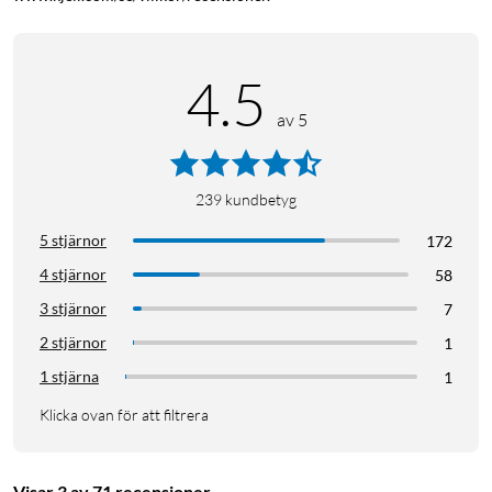
4.5
av 5
239
kundbetyg
5 stjärnor
172
4 stjärnor
58
3 stjärnor
7
2 stjärnor
1
1 stjärna
1
Klicka ovan för att filtrera
Visar 3 av 71 recensioner