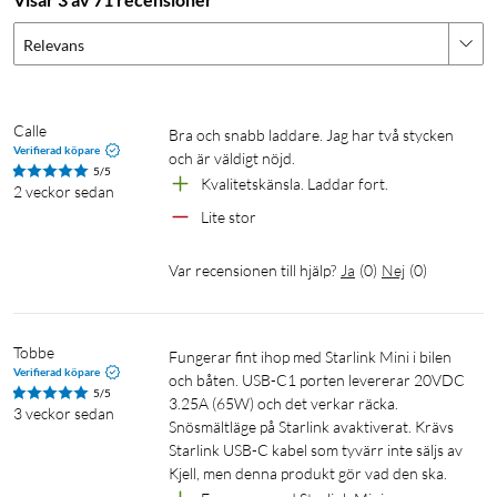
Relevans
Calle
Bra och snabb laddare. Jag har två stycken 
Verifierad köpare
och är väldigt nöjd.
5/5
Kvalitetskänsla. Laddar fort.
2 veckor sedan
Lite stor
Var recensionen till hjälp?
Ja
(
0
)
Nej
(
0
)
Tobbe
Fungerar fint ihop med Starlink Mini i bilen 
Verifierad köpare
och båten. USB-C1 porten levererar 20VDC 
5/5
3.25A (65W) och det verkar räcka. 
3 veckor sedan
Snösmältläge på Starlink avaktiverat. Krävs 
Starlink USB-C kabel som tyvärr inte säljs av 
Kjell, men denna produkt gör vad den ska. 