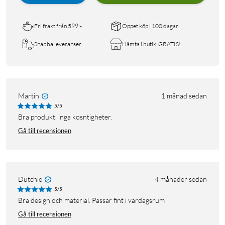
Fri frakt från 599:-
Öppet köp i 100 dagar
Snabba leveranser
Hämta i butik, GRATIS!
Martin
1 månad sedan
5/5
Bra produkt, inga kosntigheter.
Gå till recensionen
Dutchie
4 månader sedan
5/5
Bra design och material. Passar fint i vardagsrum
Gå till recensionen