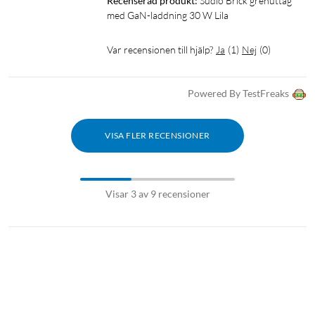
Recenserad produkt:
Sudio Brick grenuttag 
Grenuttag
Grendosa
Grenkontakt
med GaN-laddning 30 W Lila
Förgreningsuttag
Förgreningsdosa
Var recensionen till hjälp?
Ja
(
1
)
Nej
(
0
)
Förgreningskontakt
Fördelningsdosa
Powered By TestFreaks
Fördelningskontakt
Elförgrening
Strömförgrening
Eluttagsförgrening
VISA FLER RECENSIONER
Visar 3 av 9 recensioner