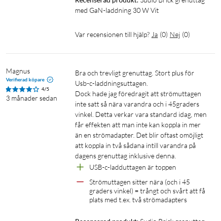
PPS: 5,0–11,0 V⎓3,0 A
med GaN-laddning 30 W Vit
Total USB-uteffekt när båda USB-C-portarna används: 15,0 W
max.
Var recensionen till hjälp?
Ja
(
0
)
Nej
(
0
)
Kompatibilitet: PD 3.0 / 2.0, PPS, QC 3.0 / 4.0+, AFC, Apple 2.4
A, BC1.2, SCP, FCP, Samsung 5 V⎓2 A
Magnus
Allmänt
Bra och trevligt grenuttag. Stort plus för 
Verifierad köpare
Usb-c-laddningsuttagen. 

Mått (BxHxL): 49 × 53 × 94 mm
4/5
Dock hade jag föredragit att strömuttagen 
3 månader sedan
Vikt: 322 g
inte satt så nära varandra och i 45graders 
Kabellängd: 1,8 m
vinkel. Detta verkar vara standard idag, men 
får effekten att man inte kan koppla in mer 
än en strömadapter. Det blir oftast omöjligt 
I förpackningen
att koppla in två sådana intill varandra på 
1 × Brick grenuttag med 2 m kabel
dagens grenuttag inklusive denna. 
Bruksanvisning
USB-c-ladduttagen är toppen
Strömuttagen sitter nära (och i 45 
USB PD
USB C PD laddare
Laddstation
GaN
graders vinkel) = trångt och svårt att få 
plats med t.ex. två strömadapters
Snabbladdning
Quick charge
PPS
QC3.0