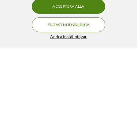
ACCEPTERA ALLA
ENDAST NÖDVÄNDIGA
Ändra inställningar
Sudio Brick grenuttag med GaN-laddning 30 W Svart
399:-
4.5/5
HÄMTA
LÄGG I VARUKORGEN