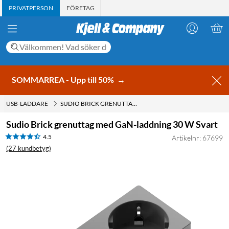
PRIVATPERSON
FÖRETAG
SOMMARREA - Upp till 50%
→
USB-LADDARE
SUDIO BRICK GRENUTTAG MED GAN-LADDNING 30 W SVART
Sudio Brick grenuttag med GaN-laddning 30 W Svart
4.5
Artikelnr: 67699
(27 kundbetyg)