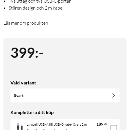
Två uttag och två USB-C-portar
Stilren design och 2 m kabel
Läs mer om produkten
399
:
-
Vald variant
Svart
Komplettera ditt köp
189
90
Linocell USB-A till USB-C-kabel Svart 2 m