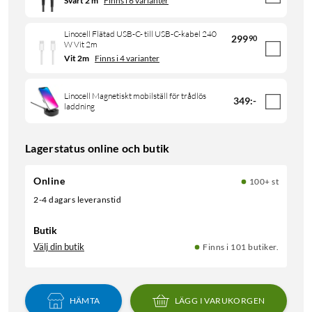
Svart 2 m
Finns i 6 varianter
Linocell Flätad USB-C- till USB-C-kabel 240
299
90
W Vit 2m
Vit 2m
Finns i 4 varianter
Linocell Magnetiskt mobilställ för trådlös
349
:
-
laddning
Lagerstatus online och butik
Online
100+ st
2-4 dagars leveranstid
Butik
Välj din butik
Finns i 101 butiker.
HÄMTA
LÄGG I VARUKORGEN