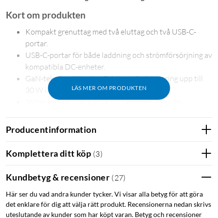
Kort om produkten
Kompakt grenuttag med två eluttag och två USB-C-
portar.
USB-C-portar för både laddning och strömförsörjning av
kompatibla DC-enheter.
GaN-teknik möjliggör effektiv strömhantering upp till
LÄS MER OM PRODUKTEN
30 W i ett mindre format.
Stilren design som passar in i hemmets alla rum.
Två meter kabel ger flexibel placering där ström behövs.
Samlar laddning och strömförsörjning på ett organiserat
Producentinformation
och lättillgängligt sätt.
Perfekt för skrivbord, soffhörn, sängbord och andra
Komplettera ditt köp
(
3
)
vardagsytor.
Kundbetyg & recensioner
(
27
)
Mer effekt i mindre – och snyggare – format
Här ser du vad andra kunder tycker. Vi visar alla betyg för att göra
GaN-tekniken bidrar till effektiv och stabil USB-C-
det enklare för dig att välja rätt produkt. Recensionerna nedan skrivs
strömförsörjning upp till 30 W, vilket gör Brick väl lämpad för
uteslutande av kunder som har köpt varan. Betyg och recensioner