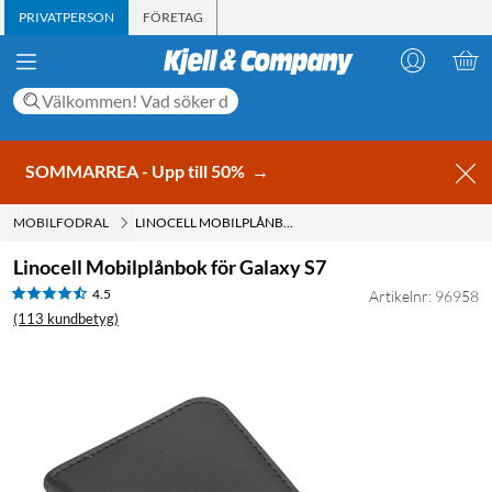
PRIVATPERSON
FÖRETAG
SOMMARREA - Upp till 50%
→
MOBILFODRAL
LINOCELL MOBILPLÅNBOK FÖR GALAXY S7
Linocell Mobilplånbok för Galaxy S7
4.5
Artikelnr: 96958
(113 kundbetyg)