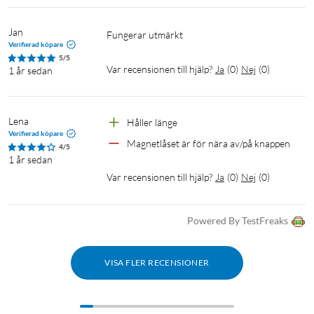
Jan
Fungerar utmärkt 
Verifierad köpare
5/5
Var recensionen till hjälp?
Ja
(
0
)
Nej
(
0
)
1 år sedan
Lena
Håller länge
Verifierad köpare
Magnetlåset är för nära av/på knappen
4/5
1 år sedan
Var recensionen till hjälp?
Ja
(
0
)
Nej
(
0
)
Powered By TestFreaks
VISA FLER RECENSIONER