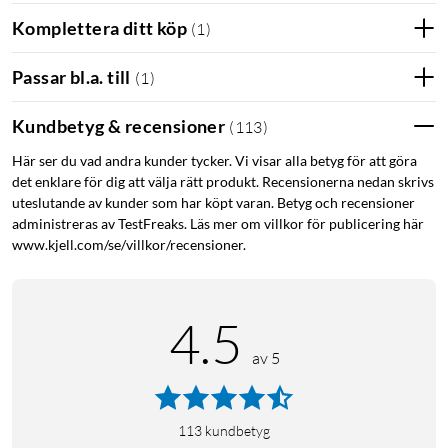
Komplettera ditt köp
(
1
)
Passar bl.a. till
(
1
)
Kundbetyg & recensioner
(
113
)
Här ser du vad andra kunder tycker. Vi visar alla betyg för att göra
det enklare för dig att välja rätt produkt. Recensionerna nedan skrivs
uteslutande av kunder som har köpt varan. Betyg och recensioner
administreras av TestFreaks. Läs mer om villkor för publicering här
www.kjell.com/se/villkor/recensioner.
4.5
av 5
113
kundbetyg