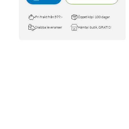
Fri frakt från 599:-
Öppet köp i 100 dagar
Snabba leveranser
Hämta i butik, GRATIS!