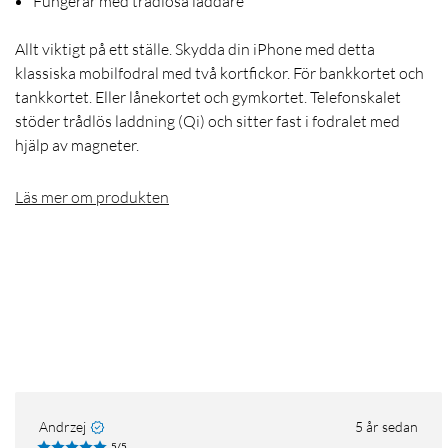
Fungerar med trådlösa laddare
Allt viktigt på ett ställe. Skydda din iPhone med detta
klassiska mobilfodral med två kortfickor. För bankkortet och
tankkortet. Eller lånekortet och gymkortet. Telefonskalet
stöder trådlös laddning (Qi) och sitter fast i fodralet med
hjälp av magneter.
Läs mer om produkten
Andrzej
5 år sedan
5/5