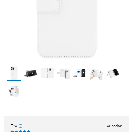
Eva
1 år sedan
5/5