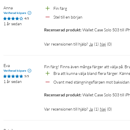
Anna
Fin färg 
Verifierad köpare
Stel till en början 
4/5
1 år sedan
Recenserad produkt:
Wallet Case Solo 503 till 
Var recensionen till hjälp?
Ja
(
1
)
Nej
(
0
)
Eva
Fin färg! Finns även många färger att välja på. Br
Verifierad köpare
Bra att kunna välja bland flera färger. Känns 
5/5
1 år sedan
Ovant med stängningsflärpen mot baksidan
Recenserad produkt:
Wallet Case Solo 503 till 
Var recensionen till hjälp?
Ja
(
1
)
Nej
(
0
)