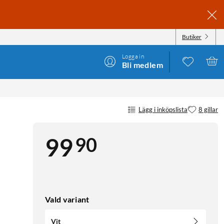
Butiker
Logga in
Bli medlem
Lägg i inköpslista
8 gillar
90
99
Vald variant
Vit