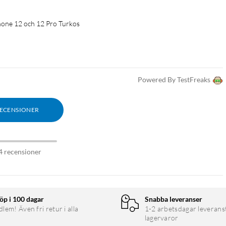
iPhone 12 och 12 Pro Turkos
Powered By TestFreaks
RECENSIONER
4 recensioner
öp i 100 dagar
Snabba leveranser
em! Även fri retur i alla
1-2 arbetsdagar leverans
lagervaror