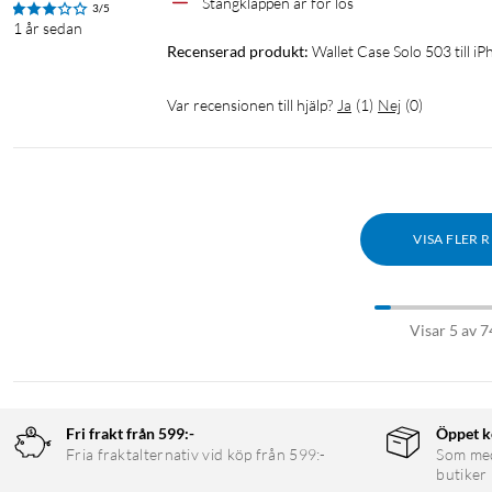
Stängkläppen är för lös
3/5
1 år sedan
Recenserad produkt:
Wallet Case Solo 503 till 
Var recensionen till hjälp?
Ja
(
1
)
Nej
(
0
)
VISA FLER 
Visar 5 av 7
Fri frakt från 599:-
Öppet k
Fria fraktalternativ vid köp från 599:-
Som medl
butiker