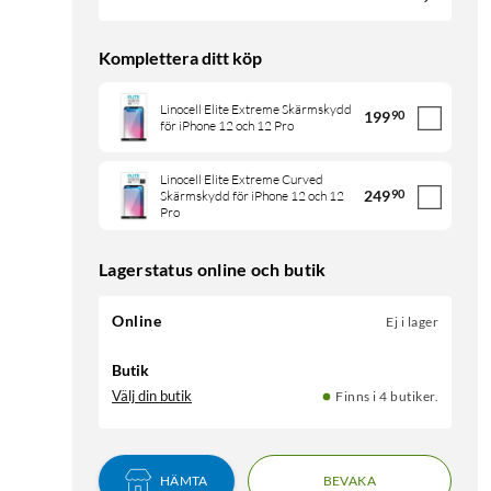
Komplettera ditt köp
Linocell Elite Extreme Skärmskydd
199
90
för iPhone 12 och 12 Pro
Linocell Elite Extreme Curved
249
90
Skärmskydd för iPhone 12 och 12
Pro
Lagerstatus online och butik
Online
Ej i lager
Butik
Välj din butik
Finns i 4 butiker.
HÄMTA
BEVAKA