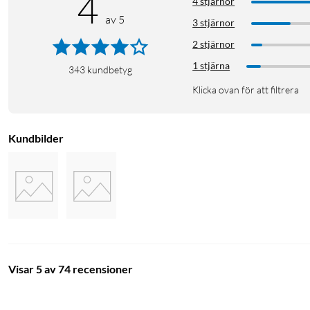
4
4 stjärnor
av 5
3 stjärnor
2 stjärnor
1 stjärna
343
kundbetyg
Klicka ovan för att filtrera
Kundbilder
Visar 5 av 74 recensioner