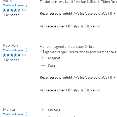
Patrik
Till dottern, bra kvalité verkar hållbart. Tiden får 
Verifierad köpare
4/5
Recenserad produkt:
Wallet Case Solo 503 till 
1 år sedan
Var recensionen till hjälp?
Ja
(
0
)
Nej
(
0
)
Ros-Mari
Har en magnetfunktion som är bra. 

Verifierad köpare
Dåligt med färger. Borde finnas som matchar tele
5/5
Magnet
1 år sedan
Färg
Recenserad produkt:
Wallet Case Solo 503 till i
Var recensionen till hjälp?
Ja
(
0
)
Nej
(
0
)
Monica
Fin färg
Verifierad köpare