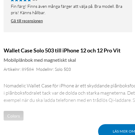
Fin färg! Finns även många färger att välja på. Bra modell. Bra
pris! Känns hållbar.
Gå till recensionen
Wallet Case Solo 503 till iPhone 12 och 12 Pro Vit
Mobilplånbok med magnetiskt skal
Artikelnr: 89584
Modellnr: Solo 503
Nomadelic Wallet Case för iPhone är ett skyddande plånboksfodral
i plånboksfodralet tack var de dolda och starka magneterna. Det är
exempel när du ska ladda telefonen med en trådlös Qi-laddare. S
Colors
LÄS MER O