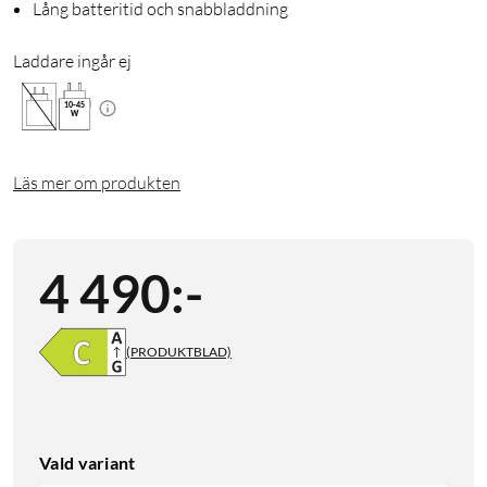
Lång batteritid och snabbladdning
Laddare ingår ej
10
-
45
W
Läs mer om produkten
4 490
:
-
(PRODUKTBLAD)
Vald variant