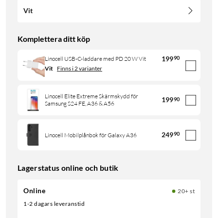
Vit
Komplettera ditt köp
199
90
Linocell USB-C-laddare med PD 20 W Vit
Vit
Finns i 2 varianter
Linocell Elite Extreme Skärmskydd för
199
90
Samsung S24 FE, A36 & A56
249
90
Linocell Mobilplånbok för Galaxy A36
Lagerstatus online och butik
Online
20+ st
1-2 dagars leveranstid