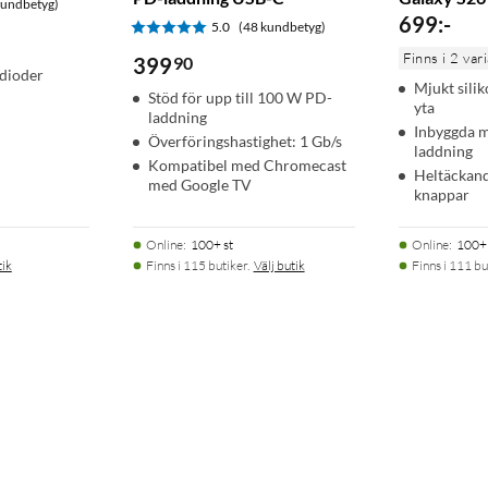
kundbetyg)
699
:
-
5.0
(48 kundbetyg)
 OIS, 5×) + 10 MP (f/2.4, OIS, 3×)
Finns i 2 var
399
90
dioder
Mjukt sili
Stöd för upp till 100 W PD-
yta
laddning
Inbyggda m
Överföringshastighet: 1 Gb/s
laddning
Kompatibel med Chromecast
Heltäckand
med Google TV
knappar
Online
:
100+ st
Online
:
100+ 
tik
Finns i 115 butiker.
Välj butik
Finns i 111 bu
bak), Armor Aluminum 3