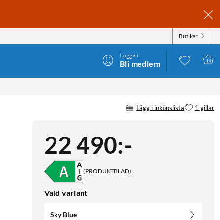
Butiker
Logga in
Bli medlem
Lägg i inköpslista
1 gillar
22 490
:
-
(PRODUKTBLAD)
Vald variant
Sky Blue