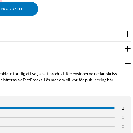
M PRODUKTEN
, ett integrerat ekosystem och anpassningsbar mjukvara, tillsammans
its.
enklare för dig att välja rätt produkt. Recensionerna nedan skrivs
istreras av TestFreaks. Läs mer om villkor för publicering här
+ 10 MP 3× tele.
ng.
.
2
0
0
3× optisk zoom.