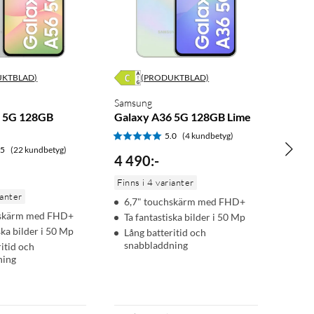
UKTBLAD)
(PRODUKTBLAD)
Samsung
6 5G 128GB
Galaxy A36 5G 128GB Lime
5.0
(4 kundbetyg)
.5
(22 kundbetyg)
4 490
:
-
Finns i 4 varianter
ianter
6,7" touchskärm med FHD+
hskärm med FHD+
Ta fantastiska bilder i 50 Mp
ska bilder i 50 Mp
Lång batteritid och
snabbladdning
ritid och
ning