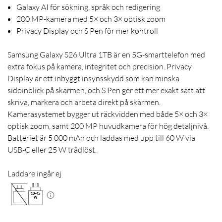
Galaxy AI för sökning, språk och redigering
200 MP-kamera med 5× och 3× optisk zoom
Privacy Display och S Pen för mer kontroll
Samsung Galaxy S26 Ultra 1TB är en 5G-smarttelefon med
extra fokus på kamera, integritet och precision. Privacy
Display är ett inbyggt insynsskydd som kan minska
sidoinblick på skärmen, och S Pen ger ett mer exakt sätt att
skriva, markera och arbeta direkt på skärmen.
Kamerasystemet bygger ut räckvidden med både 5× och 3×
optisk zoom, samt 200 MP huvudkamera för hög detaljnivå.
Batteriet är 5 000 mAh och laddas med upp till 60 W via
USB-C eller 25 W trådlöst.
Laddare ingår ej
10
-
45
W