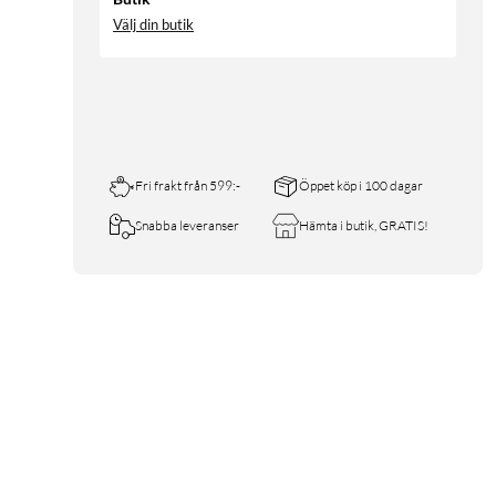
Välj din butik
Fri frakt från 599:-
Öppet köp i 100 dagar
Snabba leveranser
Hämta i butik, GRATIS!