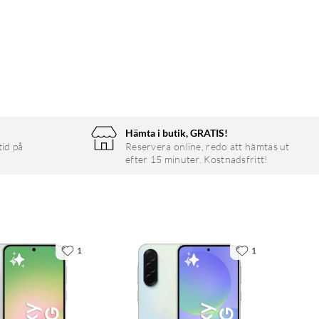
Hämta i butik, GRATIS!
tid på
Reservera online, redo att hämtas ut
efter 15 minuter. Kostnadsfritt!
1
1