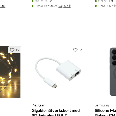
Online
:
5+ st
Online
:
1 st
butik
Finns i 15 butiker.
Välj butik
Finns i 1 butik
l uppkoppling för streaming, videosamtal och nedladdningar.
ch UWB (Ultra-Wideband) kan användas med kompatibla funktioner
 att ladda, föra över filer och ansluta kompatibla tillbehör via
19
35
er extra trygghet vid regn och vattenstänk. Konstruktionen
Plexgear
Samsung
Gigabit-nätverkskort med
Silicone Ma
PD-laddning USB-C
Galaxy S26 