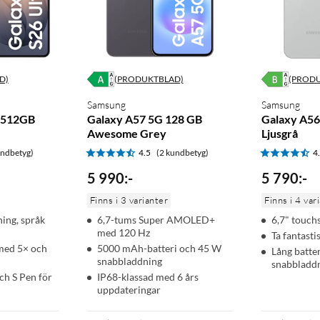
3× optisk zoom (med OIS). 200 MP huvudkamera ger hög
t komma nära motiv på avstånd utan att förlita sig lika mycket på
D)
(PRODUKTBLAD)
(PROD
Samsung
Samsung
a 512GB
Galaxy A57 5G 128 GB
Galaxy A5
Awesome Grey
Ljusgrå
ill exempel på kvällen eller inomhus. Med AI-bildbehandling blir
undbetyg)
4.5
(2 kundbetyg)
4
en blir mer användbara utan att du behöver extra belysning.
5 990
:
-
5 790
:
-
Finns i 3 varianter
Finns i 4 var
ning, språk
6,7-tums Super AMOLED+
6,7" touc
et ger hög prestanda för spel, multitasking, kamera och AI-
med 120 Hz
Ta fantasti
r du gör mycket samtidigt.
med 5× och
5000 mAh-batteri och 45 W
Lång batte
snabbladdning
snabbladd
ch S Pen för
IP68-klassad med 6 års
 och 5G. När du behöver fylla på kan du ladda via USB-C med upp
uppdateringar
g gör att du kan ladda kompatibla tillbehör direkt från mobilen.