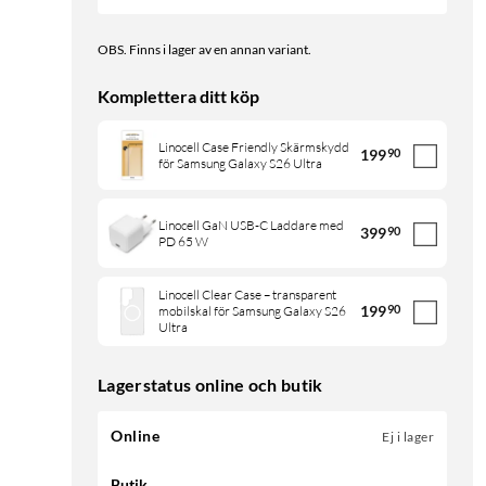
OBS. Finns i lager av en annan variant.
Komplettera ditt köp
Linocell Case Friendly Skärmskydd
199
90
för Samsung Galaxy S26 Ultra
Linocell GaN USB-C Laddare med
399
90
PD 65 W
Linocell Clear Case – transparent
199
90
mobilskal för Samsung Galaxy S26
Ultra
Lagerstatus online och butik
Online
Ej i lager
Butik