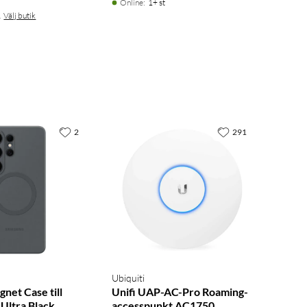
Online
:
1+ st
.
Välj butik
2
291
Ubiquiti
gnet Case till
Unifi UAP-AC-Pro Roaming-
Ultra Black
accesspunkt AC1750