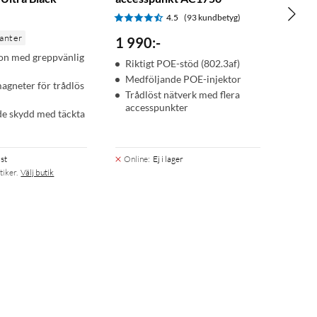
4.5
(93 kundbetyg)
ianter
1 990
:
-
kon med greppvänlig
Riktigt POE-stöd (802.3af)
Medföljande POE-injektor
agneter för trådlös
Trådlöst nätverk med flera
accesspunkter
e skydd med täckta
st
Online
:
Ej i lager
tiker.
Välj butik