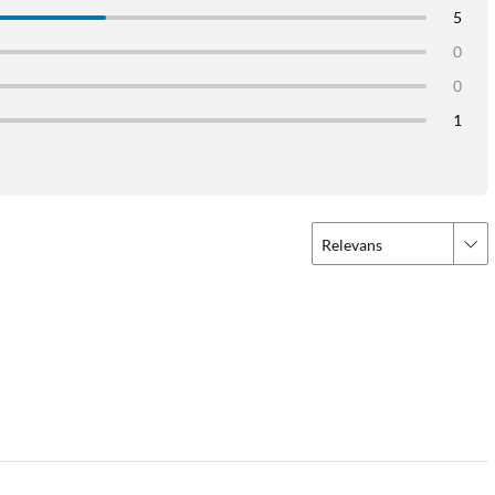
5
0
0
1
Relevans