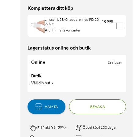
Komplettera ditt köp
Linocell USB-C-laddare med PD 20
199
90
W Vit
Vit
Finns i 2 varianter
Lagerstatus online och butik
Online
Ej i lager
Butik
Välj din butik
HÄMTA
BEVAKA
Fri frakt från 599:-
Öppet köp i 100 dagar