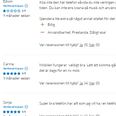
Edwin
Köp inte den här telefon såvida du inte verkligen är desperat. Fruktansvärt dålig prestanda, slö och crashar i princip hela 
Verifierad köpare
tiden. Du kan inte ens lyssna på musik och använd
1/5
9 månader sedan
Spendera lite extra på något annat istället för det h
Billig
Användbarhet, Prestanda, Dåligt skal
Var recensionen till hjälp?
Ja
(
5
)
Nej
(
0
)
Carina
Mobilen fungerar  väldigt bra. Lätt att komma igång med. Ej heller dyr. Kommer nog att fortsätta med TCL i framtiden då 
Verifierad köpare
det är dags för en ny mob.
5/5
9 månader sedan
Var recensionen till hjälp?
Ja
(
4
)
Nej
(
0
)
Sonja
Super bra telefon,har allt som jag vill ha i en telef
Verifierad köpare
5/5
Var recensionen till hjälp?
Ja
(
1
)
Nej
(
0
)