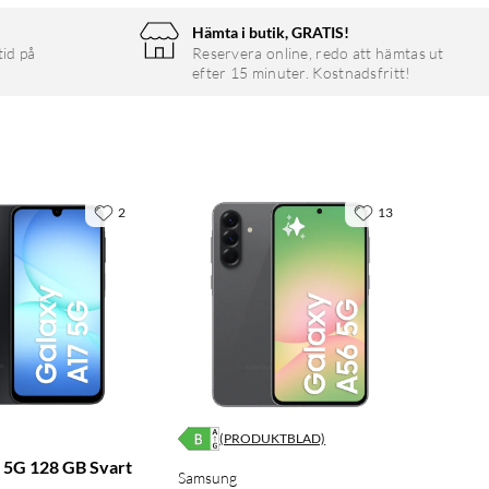
Hämta i butik, GRATIS!
tid på
Reservera online, redo att hämtas ut
efter 15 minuter. Kostnadsfritt!
2
13
(PRODUKTBLAD)
 5G 128 GB Svart
Samsung