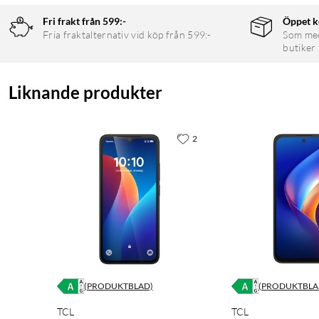
Fri frakt från 599:-
Öppet k
Fria fraktalternativ vid köp från 599:-
Som medl
butiker
Liknande produkter
2
(PRODUKTBLAD)
(PRODUKTBLA
TCL
TCL