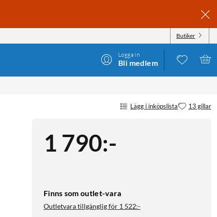
Butiker
Logga in
Bli medlem
Lägg i inköpslista
13 gillar
1 790
:
-
Finns som outlet-vara
Outletvara tillgänglig för
1 522:-