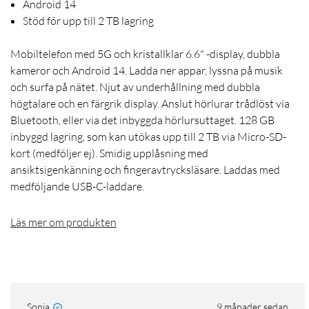
Android 14
Stöd för upp till 2 TB lagring
Mobiltelefon med 5G och kristallklar 6.6" -display, dubbla
kameror och Android 14. Ladda ner appar, lyssna på musik
och surfa på nätet. Njut av underhållning med dubbla
högtalare och en färgrik display. Anslut hörlurar trådlöst via
Bluetooth, eller via det inbyggda hörlursuttaget. 128 GB
inbyggd lagring, som kan utökas upp till 2 TB via Micro-SD-
kort (medföljer ej). Smidig upplåsning med
ansiktsigenkänning och fingeravtrycksläsare. Laddas med
medföljande USB-C-laddare.
Läs mer om produkten
Sonja
9 månader sedan