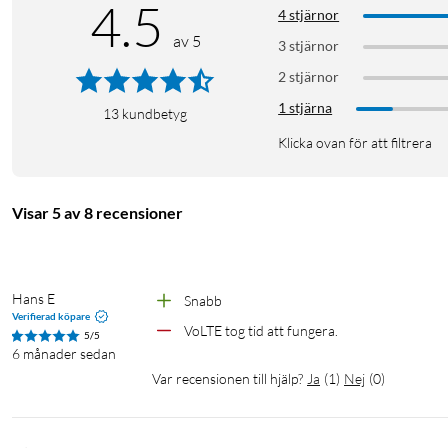
4.5
4 stjärnor
av 5
3 stjärnor
2 stjärnor
1 stjärna
13
kundbetyg
Klicka ovan för att filtrera
Visar 5 av 8 recensioner
Hans E
Snabb
Verifierad köpare
VoLTE tog tid att fungera.
5/5
6 månader sedan
Var recensionen till hjälp?
Ja
(
1
)
Nej
(
0
)