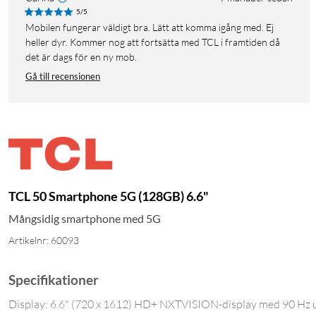
5/5
Mobilen fungerar väldigt bra. Lätt att komma igång med. Ej
heller dyr. Kommer nog att fortsätta med TCL i framtiden då
det är dags för en ny mob.
Gå till recensionen
TCL 50 Smartphone 5G (128GB) 6.6"
Mångsidig smartphone med 5G
Artikelnr: 60093
Specifikationer
Display: 6.6" (720 x 1612) HD+ NXTVISION-display med 90 Hz 