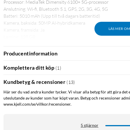
Processor: MediaTek Dimensity 6100+ 5G-processor
Anslutning: Wi-fi, Bluetooth 5.1, GPS, 2G, 3G, 4G, 5G
Batteri: 5010 mAh (Upp till två dagars batteritid)
Kamera, baksida: 50MP AI-hybridkamera
LÄS MER O
Kamera, framsida: Ja
Lagring: 128 GB
Minneskortplats: Micro-SD, upp till 2 TB
Mått: 164,09 x 75,04 x 8,31 mm
Producentinformation
Vikt: 183.5 g
Levereras med USB-C kabel.
Komplettera ditt köp
(
1
)
Kundbetyg & recensioner
(
13
)
Här ser du vad andra kunder tycker. Vi visar alla betyg för att göra det 
uteslutande av kunder som har köpt varan. Betyg och recensioner admin
www.kjell.com/se/villkor/recensioner.
5 stjärnor