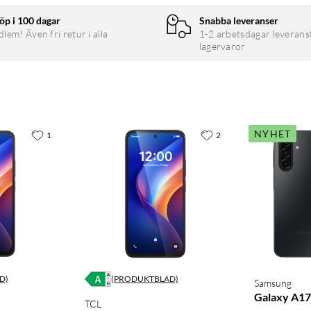
öp i 100 dagar
Snabba leveranser
em! Även fri retur i alla
1-2 arbetsdagar leverans
lagervaror
NYHET
1
2
D)
(PRODUKTBLAD)
Samsung
Galaxy A17
TCL