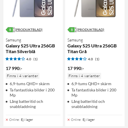
(PRODUKTBLAD)
(PRODUKTBLAD)
Samsung
Samsung
Galaxy S25 Ultra 256GB
Galaxy S25 Ultra 256GB
Titan Silverblå
Titan Grå
4.0
(1)
4.0
(1)
17 990
:
-
17 990
:
-
Finns i 4 varianter
Finns i 4 varianter
6,9-tums QHD+ skärm
6,9-tums QHD+ skärm
Ta fantastiska bilder i 200
Ta fantastiska bilder i 200
Mp
Mp
Lång batteritid och
Lång batteritid och
snabbladdning
snabbladdning
Online
:
Ej i lager
Online
:
Ej i lager