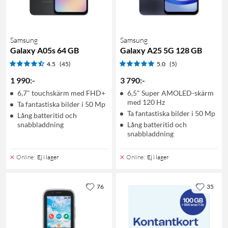
Samsung
Samsung
Galaxy A05s 64 GB
Galaxy A25 5G 128 GB
4.5
(45)
5.0
(5)
1 990
:
-
3 790
:
-
6,7" touchskärm med FHD+
6,5" Super AMOLED-skärm
med 120 Hz
Ta fantastiska bilder i 50 Mp
Ta fantastiska bilder i 50 Mp
Lång batteritid och
snabbladdning
Lång batteritid och
snabbladdning
Online
:
Ej i lager
Online
:
Ej i lager
76
35