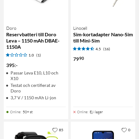
Doro
Linocell
Reservbatteri till Doro
Sim-kortadapter Nano-Sim
Leva – 1150 mAh DBAE-
till Mini-Sim
1150A
4.5
(16)
1.0
(1)
90
79
395
:
-
Passar Leva E10, L10 och
X10
Testat och certifierat av
Doro
3,7 V / 1150 mAh Li-jon
Online
:
50+ st
Online
:
Ej i lager
85
0