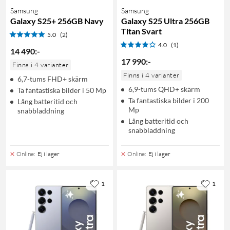
Samsung
Samsung
Galaxy S25+ 256GB Navy
Galaxy S25 Ultra 256GB
Titan Svart
5.0
(2)
4.0
(1)
14 490
:
-
17 990
:
-
Finns i 4 varianter
Finns i 4 varianter
6,7-tums FHD+ skärm
6,9-tums QHD+ skärm
Ta fantastiska bilder i 50 Mp
Ta fantastiska bilder i 200
Lång batteritid och
Mp
snabbladdning
Lång batteritid och
snabbladdning
Online
:
Ej i lager
Online
:
Ej i lager
1
1