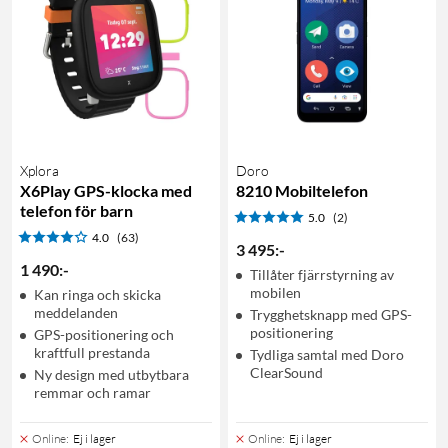
Xplora
Doro
X6Play GPS-klocka med
8210 Mobiltelefon
telefon för barn
5.0
(2)
4.0
(63)
3 495
:
-
1 490
:
-
Tillåter fjärrstyrning av
mobilen
Kan ringa och skicka
meddelanden
Trygghetsknapp med GPS-
positionering
GPS-positionering och
kraftfull prestanda
Tydliga samtal med Doro
ClearSound
Ny design med utbytbara
remmar och ramar
Online
:
Ej i lager
Online
:
Ej i lager