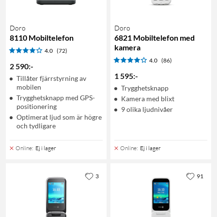
Doro
Doro
8110 Mobiltelefon
6821 Mobiltelefon med
kamera
4.0
(72)
4.0
(86)
2 590
:
-
1 595
:
-
Tillåter fjärrstyrning av
mobilen
Trygghetsknapp
Trygghetsknapp med GPS-
Kamera med blixt
positionering
9 olika ljudnivåer
Optimerat ljud som är högre
och tydligare
Online
:
Ej i lager
Online
:
Ej i lager
3
91