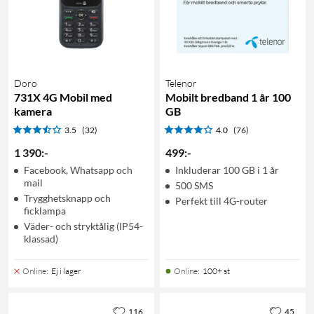
Doro
Telenor
731X 4G Mobil med
Mobilt bredband 1 år 100
kamera
GB
3.5
(32)
4.0
(76)
1 390
:
-
499
:
-
Facebook, Whatsapp och
Inkluderar 100 GB i 1 år
mail
500 SMS
Trygghetsknapp och
Perfekt till 4G-router
ficklampa
Väder- och stryktålig (IP54-
klassad)
Online
:
Ej i lager
Online
:
100+ st
116
45