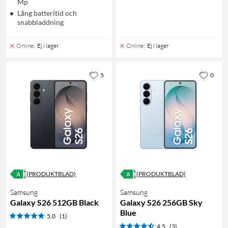
Mp
Lång batteritid och
snabbladdning
Online
:
Ej i lager
Online
:
Ej i lager
5
0
(PRODUKTBLAD)
(PRODUKTBLAD)
Samsung
Samsung
Galaxy S26 512GB Black
Galaxy S26 256GB Sky
Blue
5.0
(1)
4.5
(3)