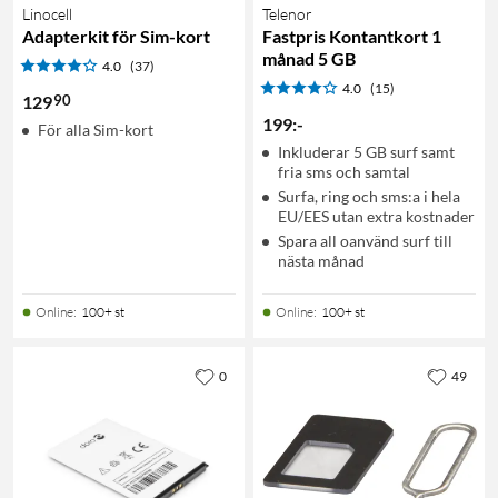
Linocell
Telenor
Adapterkit för Sim-kort
Fastpris Kontantkort 1
månad 5 GB
4.0
(37)
4.0
(15)
90
129
199
:
-
För alla Sim-kort
Inkluderar 5 GB surf samt
fria sms och samtal
Surfa, ring och sms:a i hela
EU/EES utan extra kostnader
Spara all oanvänd surf till
nästa månad
Online
:
100+ st
Online
:
100+ st
0
49