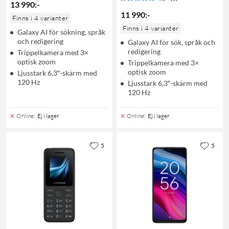
13 990
:
-
11 990
:
-
Finns i 4 varianter
Finns i 4 varianter
Galaxy AI för sökning, språk
och redigering
Galaxy AI för sök, språk och
redigering
Trippelkamera med 3×
optisk zoom
Trippelkamera med 3×
optisk zoom
Ljusstark 6,3″-skärm med
120 Hz
Ljusstark 6,3″-skärm med
120 Hz
Online
:
Ej i lager
Online
:
Ej i lager
5
5