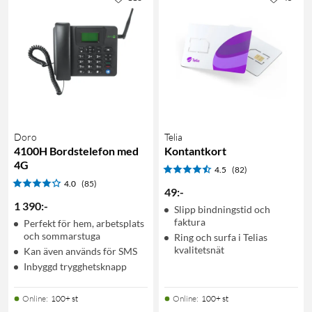
Doro
Telia
4100H Bordstelefon med
Kontantkort
4G
4.5
(82)
4.0
(85)
49
:
-
1 390
:
-
Slipp bindningstid och
faktura
Perfekt för hem, arbetsplats
och sommarstuga
Ring och surfa i Telias
kvalitetsnät
Kan även används för SMS
Inbyggd trygghetsknapp
Online
:
100+ st
Online
:
100+ st