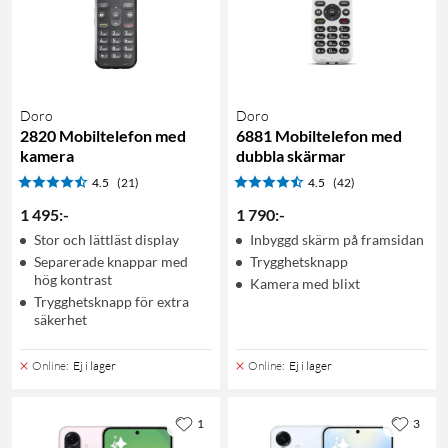
Doro
Doro
2820 Mobiltelefon med
6881 Mobiltelefon med
kamera
dubbla skärmar
4.5
(21)
4.5
(42)
1 495
:
-
1 790
:
-
Stor och lättläst display
Inbyggd skärm på framsidan
Separerade knappar med
Trygghetsknapp
hög kontrast
Kamera med blixt
Trygghetsknapp för extra
säkerhet
Online
:
Ej i lager
Online
:
Ej i lager
1
3