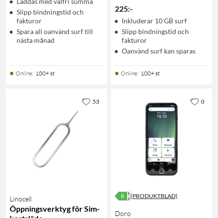
Laddas med valfri summa
225
:
-
Slipp bindningstid och
fakturor
Inkluderar 10 GB surf
Spara all oanvänd surf till
Slipp bindningstid och
nästa månad
fakturor
Oanvänd surf kan sparas
Online
:
100+ st
Online
:
100+ st
53
0
(PRODUKTBLAD)
Linocell
Öppningsverktyg för Sim-
Doro