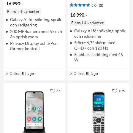
16 990
:
-
5.0
(2)
Finns i 4 varianter
16 990
:
-
Galaxy AI för sökning, språk
Finns i 4 varianter
och redigering
Galaxy AI för sökning, språk
200 MP-kamera med 5× och
och redigering
3× optisk zoom
Större 6,7″-skärm med
Privacy Display och S Pen
QHD+ och 120 Hz
för mer kontroll
Snabbare laddning med 45
W
Online
:
Ej i lager
Online
:
Ej i lager
85
106