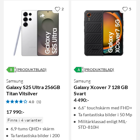
2
5
(PRODUKTBLAD)
(PRODUKTBLAD)
Samsung
Samsung
Galaxy S25 Ultra 256GB
Galaxy Xcover 7 128 GB
Titan Vitsilver
Svart
4 490
:
-
4.0
(1)
6,6" touchskärm med FHD+
17 990
:
-
Ta fantastiska bilder i 50 Mp
Finns i 4 varianter
Militärklassad enligt MIL-
STD-810H
6,9-tums QHD+ skärm
Ta fantastiska bilder i 200