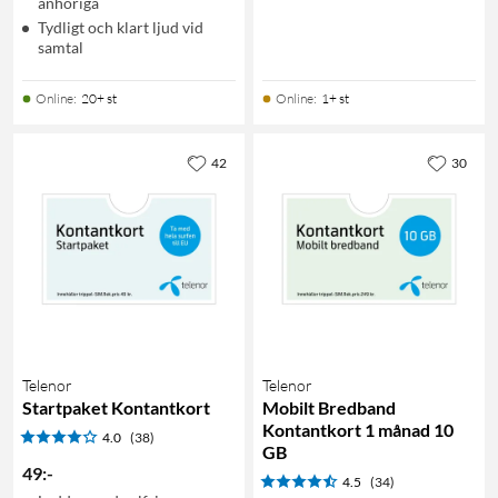
anhöriga
Tydligt och klart ljud vid
samtal
Online
:
20+ st
Online
:
1+ st
42
30
Telenor
Telenor
Startpaket Kontantkort
Mobilt Bredband
Kontantkort 1 månad 10
4.0
(38)
GB
49
:
-
4.5
(34)