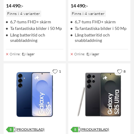
14 490
:
-
14 490
:
-
Finns i 4 varianter
Finns i 4 varianter
6,7-tums FHD+ skärm
6,7-tums FHD+ skärm
Ta fantastiska bilder i 50 Mp
Ta fantastiska bilder i 50 Mp
Lång batteritid och
Lång batteritid och
snabbladdning
snabbladdning
Online
:
Ej i lager
Online
:
Ej i lager
1
8
(PRODUKTBLAD)
(PRODUKTBLAD)