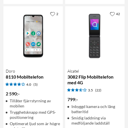
2
42
Doro
Alcatel
8110 Mobiltelefon
3082 Flip Mobiltelefon
med 4G
4.0
(5)
3.5
(22)
2 590
:
-
799
:
-
Tillåter fjärrstyrning av
mobilen
Inbyggd kamera och lång
batteritid
Trygghetsknapp med GPS-
positionering
Smidig laddning via
medföljande laddställ
Optimerat ljud som är högre