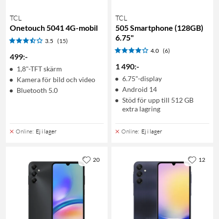
TCL
TCL
Onetouch 5041 4G-mobil
505 Smartphone (128GB)
6.75"
3.5
(15)
4.0
(6)
499
:
-
1 490
:
-
1,8"-TFT skärm
6.75"-display
Kamera för bild och video
Android 14
Bluetooth 5.0
Stöd för upp till 512 GB
extra lagring
Online
:
Ej i lager
Online
:
Ej i lager
20
12