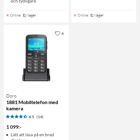
och tydligare
Online
:
Ej i lager
Online
:
Ej i lager
6
Doro
1881 Mobiltelefon med
kamera
4.5
(14)
1 099
:
-
Lätt att läsa på en bred