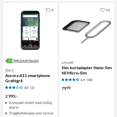
0
53
(PRODUKTBLAD)
Linocell
Sim-kortadapter Nano-Sim
Doro
till Micro-Sim
Aurora A11 smartphone
4.5
(30)
Grafitgrå
90
3.0
(2)
79
2 995
:
-
Kompakt mobil med tydlig
skärm
Trygghetsknapp som larmar