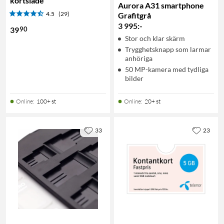
kortsläde
Aurora A31 smartphone
4.5
(29)
Grafitgrå
3 995
:
-
90
39
Stor och klar skärm
Trygghetsknapp som larmar
anhöriga
50 MP-kamera med tydliga
bilder
Online
:
100+ st
Online
:
20+ st
33
23