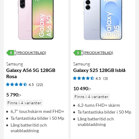
(PRODUKTBLAD)
(PRODUKTBLAD)
Samsung
Samsung
Galaxy A56 5G 128GB
Galaxy S25 128GB Isblå
Rosa
4.5
(3)
4.5
(22)
10 490
:
-
5 790
:
-
Finns i 4 varianter
Finns i 4 varianter
6,2-tums FHD+ skärm
6,7" touchskärm med FHD+
Ta fantastiska bilder i 50 Mp
Ta fantastiska bilder i 50 Mp
Lång batteritid och
snabbladdning
Lång batteritid och
snabbladdning