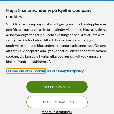
Aktuellt
Hej, så här använder vi på Kjell & Company
cookies
Följ oss
Vi på Kjell & Company önskar att ge dig en unik kundupplevelse
och för att kunna göra detta använder vi cookies. Några av dessa
är nödvändiga för att kjell.com ska fungera och kräver inte ditt
samtycke. Andra bidrar till att du ska få en skräddarsydd
Handla från:
upplevelse, unika erbjudanden och anpassade annonser. Genom
att trycka "Acceptera alla" godkänner du användandet av sådana
Sverige
cookies. Du kan också välja vilka cookies du vill godkänna via
Norge
länken "Ändra inställningar".
Läs mer om våra Cookies
,
läs vår Integritetspolicy
.
ACCEPTERA ALLA
ENDAST NÖDVÄNDIGA
KUNSKAP OCH TILLBEHÖR TILL
HEMELEKTRONIK
Filter
Ändra inställningar