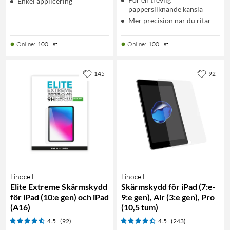
Enkel applicering
pappersliknande känsla
Mer precision när du ritar
Online
:
100+ st
Online
:
100+ st
145
92
Linocell
Linocell
Elite Extreme Skärmskydd
Skärmskydd för iPad (7:e-
för iPad (10:e gen) och iPad
9:e gen), Air (3:e gen), Pro
(A16)
(10,5 tum)
4.5
(92)
4.5
(243)