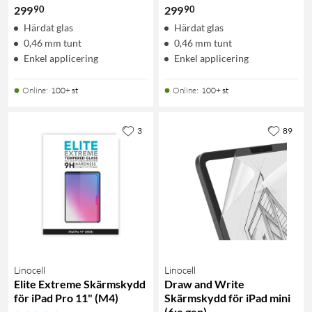
90
90
299
299
Härdat glas
Härdat glas
0,46 mm tunt
0,46 mm tunt
Enkel applicering
Enkel applicering
Online
:
100+ st
Online
:
100+ st
3
89
Linocell
Linocell
Elite Extreme Skärmskydd
Draw and Write
för iPad Pro 11" (M4)
Skärmskydd för iPad mini
(6:e gen)