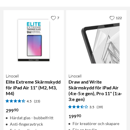
7
122
Linocell
Linocell
Elite Extreme Skärmskydd
Draw and Write
för iPad Air 11" (M2, M3,
Skärmskydd för iPad Air
M4)
(4:e-5:e gen), Pro 11" (1:a-
3:e gen)
4.5
(23)
3.5
(39)
90
299
90
199
Härdat glas - bubbelfritt
För kreatörer och skapare
Anti-fingeravtryck
För en trevlig