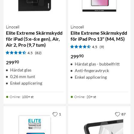
Linocell
Linocell
Elite Extreme Skärmskydd
Elite Extreme Skärmskydd
för iPad (5:e-6:e gen), Air,
för iPad Pro 13" (M4, M5)
Air 2, Pro (9,7 tum)
4.5
(9)
4.5
(82)
90
299
90
299
Härdat glas - bubbelfritt
Härdat glas
Anti-fingeravtryck
0,26 mm tunt
Enkel applicering
Enkel applicering
Online
:
100+ st
Online
:
20+ st
1
87