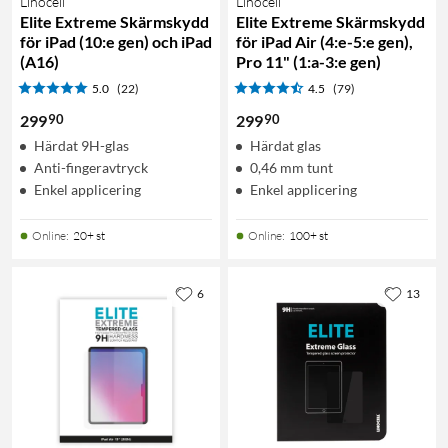
Linocell
Linocell
Elite Extreme Skärmskydd
Elite Extreme Skärmskydd
för iPad (10:e gen) och iPad
för iPad Air (4:e-5:e gen),
(A16)
Pro 11" (1:a-3:e gen)
5.0
(22)
4.5
(79)
90
90
299
299
Härdat 9H-glas
Härdat glas
Anti-fingeravtryck
0,46 mm tunt
Enkel applicering
Enkel applicering
Online
:
20+ st
Online
:
100+ st
6
13