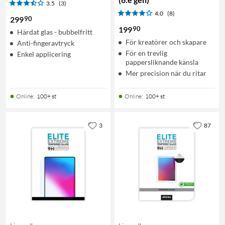
3.5
(3)
4.0
(8)
90
299
90
199
Härdat glas - bubbelfritt
För kreatörer och skapare
Anti-fingeravtryck
För en trevlig
Enkel applicering
pappersliknande känsla
Mer precision när du ritar
Online
:
100+ st
Online
:
100+ st
3
87