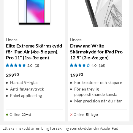
Linocell
Linocell
Elite Extreme Skärmskydd
Draw and Write
för iPad Air (4:e-5:e gen),
Skärmskydd för iPad Pro
Pro 11" (1:a-3:e gen)
12,9" (3:e-6:e gen)
5.0
(3)
4.0
(16)
90
90
299
199
Härdat 9H-glas
För kreatörer och skapare
Anti-fingeravtryck
För en trevlig
pappersliknande känsla
Enkel applicering
Mer precision när du ritar
Online
:
20+ st
Online
:
Ej i lager
Ett skärmskydd är en billig försäkring som skyddar din Apple iPad