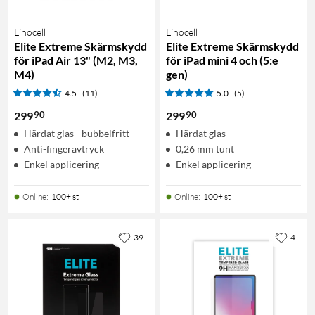
Linocell
Linocell
Elite Extreme Skärmskydd
Elite Extreme Skärmskydd
för iPad Air 13" (M2, M3,
för iPad mini 4 och (5:e
M4)
gen)
4.5
(11)
5.0
(5)
90
90
299
299
Härdat glas - bubbelfritt
Härdat glas
Anti-fingeravtryck
0,26 mm tunt
Enkel applicering
Enkel applicering
Online
:
100+ st
Online
:
100+ st
39
4