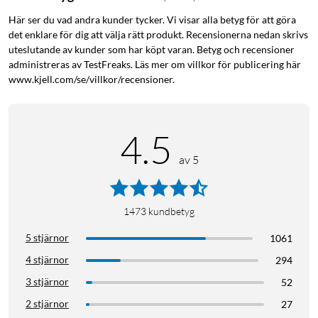
Här ser du vad andra kunder tycker. Vi visar alla betyg för att göra
det enklare för dig att välja rätt produkt. Recensionerna nedan skrivs
uteslutande av kunder som har köpt varan. Betyg och recensioner
administreras av TestFreaks. Läs mer om villkor för publicering här
www.kjell.com/se/villkor/recensioner.
4.5
av 5
iPhone 14-serien
iPhone 14
iPhone 13-serien
iPhone 13
iPhone 13 Pro
iPhone 16e
1473
kundbetyg
5 stjärnor
1061
4 stjärnor
294
3 stjärnor
52
2 stjärnor
27