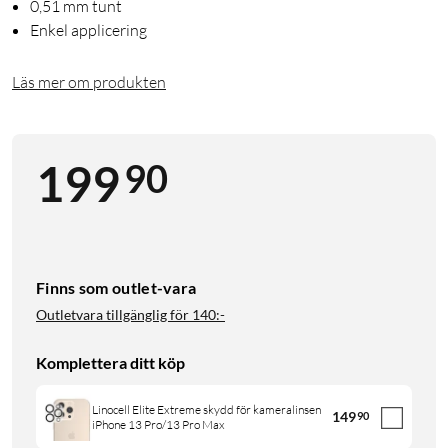
0,51 mm tunt
Enkel applicering
Läs mer om produkten
90
199
Finns som outlet-vara
Outletvara tillgänglig för
140:-
Komplettera ditt köp
Linocell Elite Extreme skydd för kameralinsen
149
90
iPhone 13 Pro/13 Pro Max