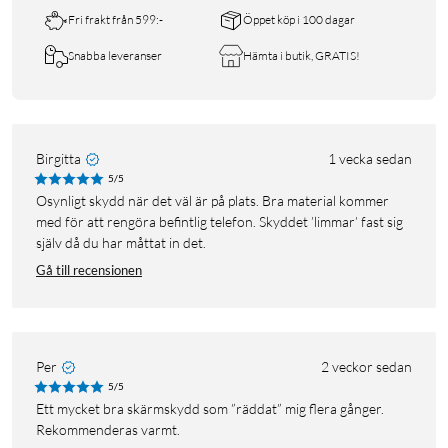
Fri frakt från 599:-
Öppet köp i 100 dagar
Snabba leveranser
Hämta i butik, GRATIS!
Birgitta
1 vecka sedan
5/5
Osynligt skydd när det väl är på plats. Bra material kommer
med för att rengöra befintlig telefon. Skyddet ’limmar’ fast sig
själv då du har måttat in det.
Gå till recensionen
Per
2 veckor sedan
5/5
Ett mycket bra skärmskydd som ”räddat” mig flera gånger.
Rekommenderas varmt.