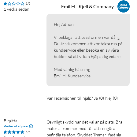
1/5
Emil H - Kjell & Company
1 vecka sedan
Hej Adrian,

Vi beklagar att passformen var dålig. 
Du är välkommen att kontakta oss på 
kundservice eller besöka en av våra 
butiker så att vi kan hjälpa dig vidare.

Med vänlig hälsning

Emil H, Kundservice
Var recensionen till hjälp?
Ja
(
0
)
Nej
(
0
)
Birgitta
Osynligt skydd när det väl är på plats. Bra 
Verifierad köpare
material kommer med för att rengöra 
5/5
befintlig telefon. Skyddet ’limmar’ fast sig 