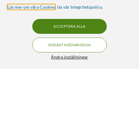
Läs mer om våra Cookies
,
läs vår Integritetspolicy
.
ACCEPTERA ALLA
ENDAST NÖDVÄNDIGA
Ändra inställningar
Linocell Elite Extreme Skärmskydd för iPhone 13, 13 Pro,
14, 16e och 17e
199:90
4.5/5
HÄMTA
LÄGG I VARUKORGEN