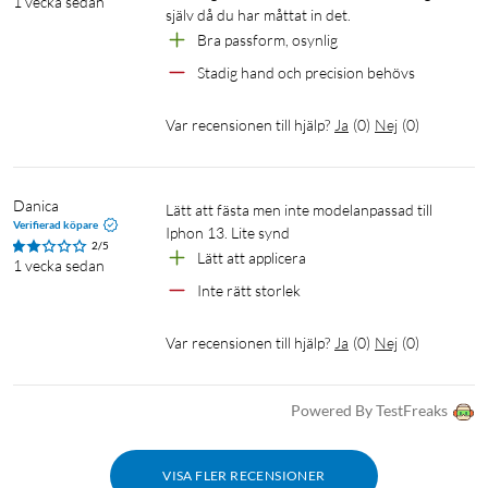
1 vecka sedan
själv då du har måttat in det.
Bra passform, osynlig
Stadig hand och precision behövs
Var recensionen till hjälp?
Ja
(
0
)
Nej
(
0
)
Danica
Lätt att fästa men inte modelanpassad till 
Verifierad köpare
Iphon 13. Lite synd
2/5
Lätt att applicera
1 vecka sedan
Inte rätt storlek
Var recensionen till hjälp?
Ja
(
0
)
Nej
(
0
)
Powered By TestFreaks
VISA FLER RECENSIONER