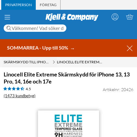
PRIVATPERSON
FÖRETAG
SOMMARREA - Upp till 50%
→
SKÄRMSKYDD TILL IPHONE 13
LINOCELL ELITE EXTREME SKÄRMSKYDD FÖR IPHONE 13, 13 PRO, 14, 16E OCH 17E
Linocell Elite Extreme Skärmskydd för iPhone 13, 13
Pro, 14, 16e och 17e
4.5
Artikelnr: 20426
(1473 kundbetyg)