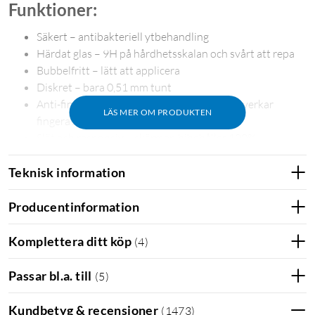
Funktioner:
Säkert – antibakteriell ytbehandling
Härdat glas – 9H på hårdhetsskalan och svårt att repa
Bubbelfritt – lätt att applicera
Diskret – bara 0,51 mm tunt
Anti-fingeravtryck – specialbeläggning motverkar
LÄS MER OM PRODUKTEN
fingeravtryck
Slät och responsiv – skärmen bibehåller 100%
responsivitet
Teknisk information
I förpackningen
Producentinformation
Skärmskydd i härdat glas
Mikrofiberduk
Komplettera ditt köp
(
4
)
Rengöringsmedel
Dammborttagare
Passar bl.a. till
(
5
)
Kundbetyg & recensioner
(
1473
)