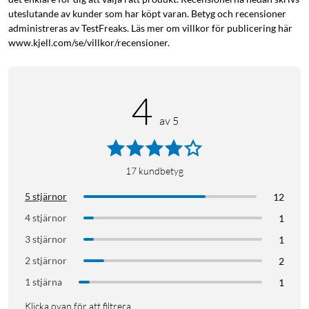
uteslutande av kunder som har köpt varan. Betyg och recensioner
administreras av TestFreaks. Läs mer om villkor för publicering här
www.kjell.com/se/villkor/recensioner.
4
av 5
17
kundbetyg
5 stjärnor
12
4 stjärnor
1
3 stjärnor
1
2 stjärnor
2
1 stjärna
1
Klicka ovan för att filtrera