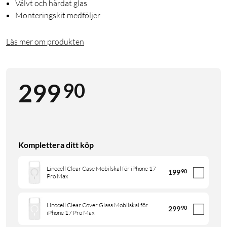
Välvt och härdat glas
Monteringskit medföljer
Läs mer om produkten
90
299
Komplettera ditt köp
Linocell Clear Case Mobilskal för iPhone 17
199
90
Pro Max
Linocell Clear Cover Glass Mobilskal för
299
90
iPhone 17 Pro Max