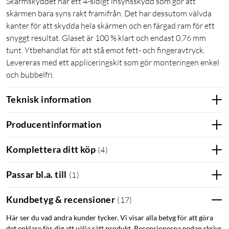
Skärmskyddet har ett 4-sidigt insynsskydd som gör att
skärmen bara syns rakt framifrån. Det har dessutom välvda
kanter för att skydda hela skärmen och en färgad ram för ett
snyggt resultat. Glaset är 100 % klart och endast 0,76 mm
tunt. Ytbehandlat för att stå emot fett- och fingeravtryck.
Levereras med ett appliceringskit som gör monteringen enkel
och bubbelfri.
Teknisk information
Producentinformation
Komplettera ditt köp
(
4
)
Passar bl.a. till
(
1
)
Kundbetyg & recensioner
(
17
)
Här ser du vad andra kunder tycker. Vi visar alla betyg för att göra
det enklare för dig att välja rätt produkt. Recensionerna nedan skrivs