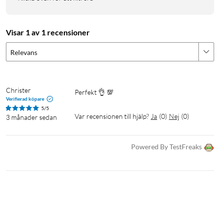
Visar 1 av 1 recensioner
Relevans
Christer
Perfekt 👌 💯
Verifierad köpare
5/5
Var recensionen till hjälp?
Ja
(
0
)
Nej
(
0
)
3 månader sedan
Powered By TestFreaks