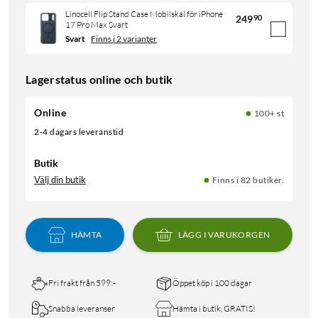
Linocell Flip Stand Case Mobilskal för iPhone
249
90
17 Pro Max Svart
Svart
Finns i 2 varianter
Lagerstatus online och butik
Online
100+ st
2-4 dagars leveranstid
Butik
Välj din butik
Finns i 82 butiker.
HÄMTA
LÄGG I VARUKORGEN
Fri frakt från 599:-
Öppet köp i 100 dagar
Snabba leveranser
Hämta i butik, GRATIS!