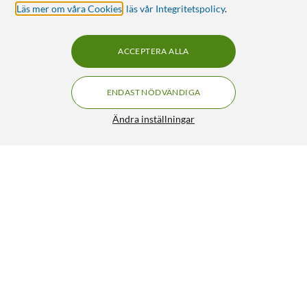
Läs mer om våra Cookies
,
läs vår Integritetspolicy
.
ACCEPTERA ALLA
ENDAST NÖDVÄNDIGA
Ändra inställningar
Linocell Elite Extreme Curved Privacy Skärmskydd för
iPhone 17 Pro Max
299:90
4/5
HÄMTA
LÄGG I VARUKORGEN