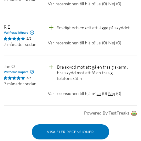
Var recensionen till hjälp?
Ja
(
0
)
Nej
(
0
)
R.E
Smidigt och enkelt att lägga på skyddet. 
Verifierad köpare
5/5
Var recensionen till hjälp?
Ja
(
0
)
Nej
(
0
)
7 månader sedan
Jan O
Bra skydd mot att gå en trasig skärm , 
Verifierad köpare
bra skydd mot att få en trasig 
telefonskätm
5/5
7 månader sedan
Var recensionen till hjälp?
Ja
(
0
)
Nej
(
0
)
Powered By TestFreaks
VISA FLER RECENSIONER