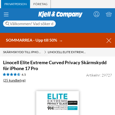
PRIVATPERSON
FÖRETAG
SOMMARREA - Upp till 50%
→
SKÄRMSKYDD TILL IPHONE 17 PRO
LINOCELL ELITE EXTREME CURVED PRIVACY SKÄRMSKYDD FÖR IPHONE 17 PRO
Linocell Elite Extreme Curved Privacy Skärmskydd
för iPhone 17 Pro
4.5
Artikelnr: 29727
(25 kundbetyg)