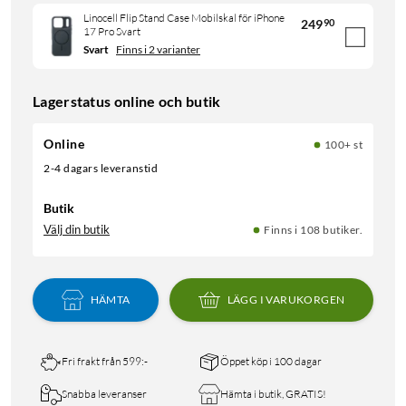
Linocell Flip Stand Case Mobilskal för iPhone
249
90
17 Pro Svart
Svart
Finns i 2 varianter
Lagerstatus online och butik
Online
100+ st
2-4 dagars leveranstid
Butik
Välj din butik
Finns i 108 butiker.
HÄMTA
LÄGG I VARUKORGEN
Fri frakt från 599:-
Öppet köp i 100 dagar
Snabba leveranser
Hämta i butik, GRATIS!