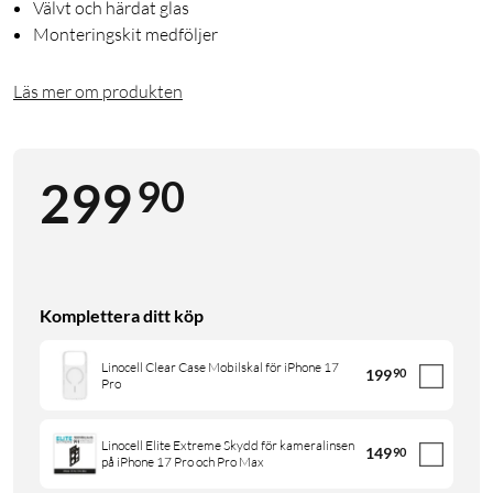
Välvt och härdat glas
Monteringskit medföljer
Läs mer om produkten
90
299
Komplettera ditt köp
Linocell Clear Case Mobilskal för iPhone 17
199
90
Pro
Linocell Elite Extreme Skydd för kameralinsen
149
90
på iPhone 17 Pro och Pro Max