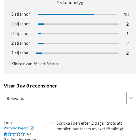
25
kundbetyg
5 stjärnor
18
4 stjärnor
2
3 stjärnor
1
2 stjärnor
2
1 stjärna
2
Klicka ovan för att filtrera
Visar 3 av 8 recensioner
Relevans
Linn
Spricka i den efter 2 dagar trots att 
Verifierad köpare
mobilen hanterats mycket försiktigt 
1/5
3 månader sedan