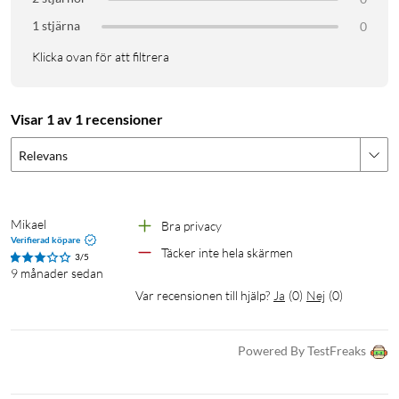
1 stjärna
0
Klicka ovan för att filtrera
Visar 1 av 1 recensioner
Relevans
Mikael
Bra privacy
Verifierad köpare
Täcker inte hela skärmen
3/5
9 månader sedan
Var recensionen till hjälp?
Ja
(
0
)
Nej
(
0
)
Powered By TestFreaks