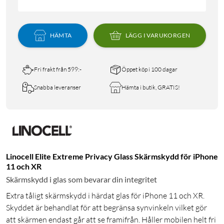
HÄMTA
LÄGG I VARUKORGEN
Fri frakt från 599:-
Öppet köp i 100 dagar
Snabba leveranser
Hämta i butik, GRATIS!
Linocell Elite Extreme Privacy Glass Skärmskydd för iPhone
11 och XR
Skärmskydd i glas som bevarar din integritet
Extra tåligt skärmskydd i härdat glas för iPhone 11 och XR.
Skyddet är behandlat för att begränsa synvinkeln vilket gör
att skärmen endast går att se framifrån. Håller mobilen helt fri