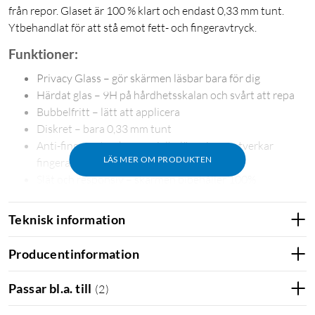
från repor. Glaset är 100 % klart och endast 0,33 mm tunt.
Ytbehandlat för att stå emot fett- och fingeravtryck.
Funktioner:
Privacy Glass – gör skärmen läsbar bara för dig
Härdat glas – 9H på hårdhetsskalan och svårt att repa
Bubbelfritt – lätt att applicera
Diskret – bara 0,33 mm tunt
Anti-fingeravtryck – specialbeläggning motverkar
LÄS MER OM PRODUKTEN
fingeravtryck
Slät och responsiv – skärmen bibehåller 100%
responsivitet
Teknisk information
I förpackningen
Skärmskydd i härdat glas
Producentinformation
Rengöringsdukar
Dammborttagare
Passar bl.a. till
(
2
)
Monteringsguider