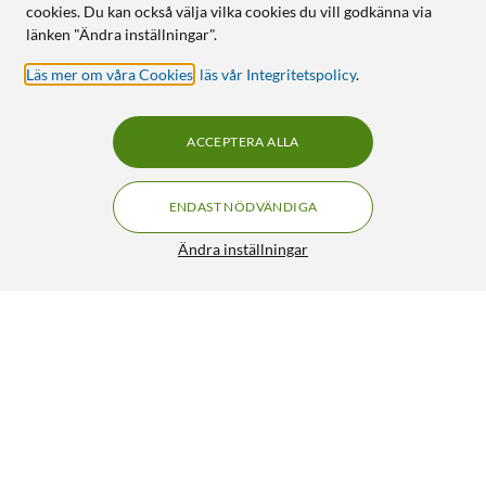
cookies. Du kan också välja vilka cookies du vill godkänna via
länken "Ändra inställningar".
Läs mer om våra Cookies
,
läs vår Integritetspolicy
.
ACCEPTERA ALLA
ENDAST NÖDVÄNDIGA
Ändra inställningar
Linocell Elite Extreme Privacy Glass Skärmskydd för
iPhone 11 och XR
299:90
4/5
HÄMTA
LÄGG I VARUKORGEN