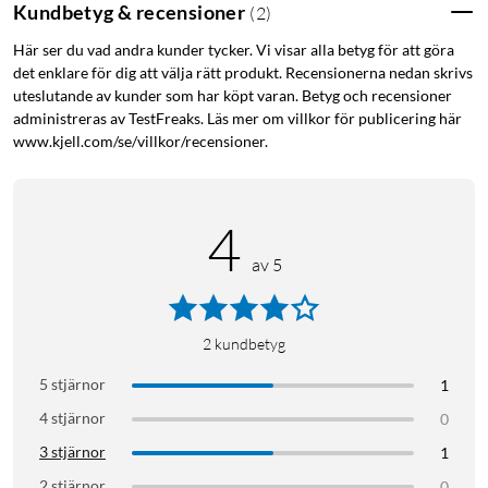
Kundbetyg & recensioner
(
2
)
Här ser du vad andra kunder tycker. Vi visar alla betyg för att göra
det enklare för dig att välja rätt produkt. Recensionerna nedan skrivs
uteslutande av kunder som har köpt varan. Betyg och recensioner
administreras av TestFreaks. Läs mer om villkor för publicering här
www.kjell.com/se/villkor/recensioner.
4
av 5
2
kundbetyg
5 stjärnor
1
4 stjärnor
0
3 stjärnor
1
2 stjärnor
0