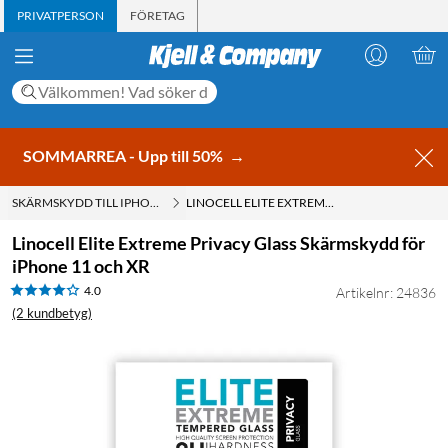
PRIVATPERSON
FÖRETAG
SOMMARREA - Upp till 50%
→
SKÄRMSKYDD TILL IPHONE XR
LINOCELL ELITE EXTREME PRIVACY GLASS SKÄRMSKYDD FÖR IPHONE 11 OCH XR
Linocell Elite Extreme Privacy Glass Skärmskydd för
iPhone 11 och XR
4.0
Artikelnr: 24836
(2 kundbetyg)