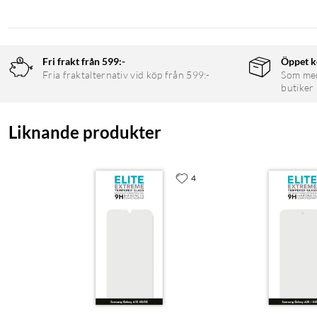
Fri frakt från 599:-
Öppet k
Fria fraktalternativ vid köp från 599:-
Som medl
butiker
Liknande produkter
4