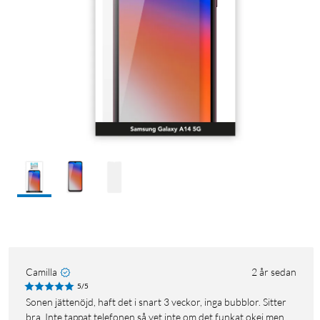
Camilla
2 år sedan
5/5
Sonen jättenöjd, haft det i snart 3 veckor, inga bubblor. Sitter
bra. Inte tappat telefonen så vet inte om det funkat okej men