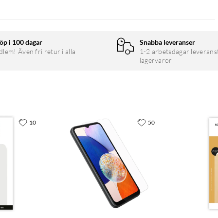
öp i 100 dagar
Snabba leveranser
em! Även fri retur i alla
1-2 arbetsdagar leverans
lagervaror
10
50