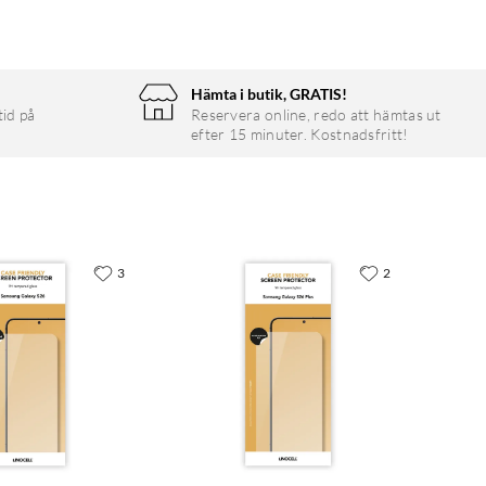
Hämta i butik, GRATIS!
tid på
Reservera online, redo att hämtas ut
efter 15 minuter. Kostnadsfritt!
3
2