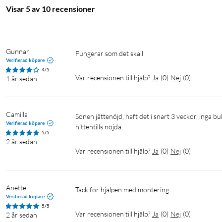
Visar 5 av 10 recensioner
Gunnar
fungerar som det skall
Verifierad köpare
4/5
Var recensionen till hjälp?
Ja
(
0
)
Nej
(
0
)
1 år sedan
Camilla
Sonen jättenöjd, haft det i snart 3 veckor, inga bubblor. Sitter bra. Inte tappat telefonen så vet inte om det funkat okej men 
Verifierad köpare
hittentills nöjda. 
5/5
2 år sedan
Var recensionen till hjälp?
Ja
(
0
)
Nej
(
0
)
Anette
Tack för hjälpen med montering.
Verifierad köpare
5/5
Var recensionen till hjälp?
Ja
(
0
)
Nej
(
0
)
2 år sedan