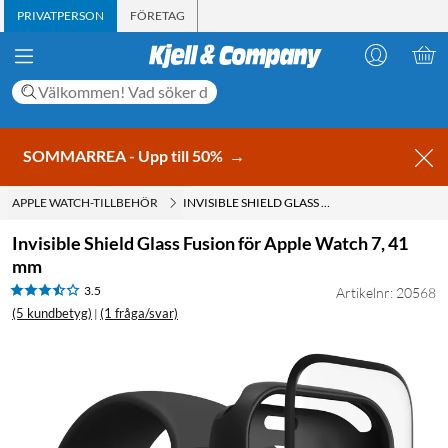
PRIVATPERSON
FÖRETAG
SOMMARREA - Upp till 50%
→
APPLE WATCH-TILLBEHÖR
INVISIBLE SHIELD GLASS FUSION FÖR APPLE WATCH 7, 41 MM
Invisible Shield Glass Fusion för Apple Watch 7, 41
mm
3.5
Artikelnr: 20568
(5 kundbetyg)
(1 fråga/svar)
|