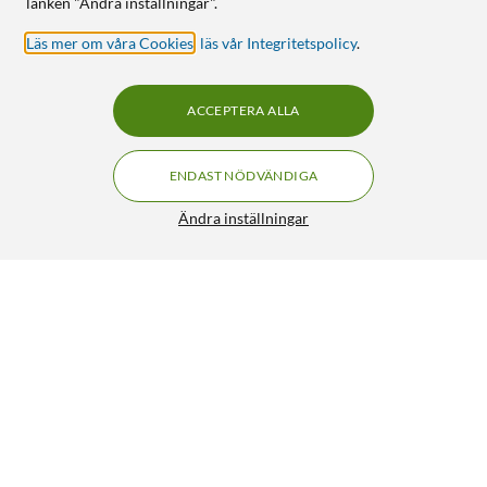
länken "Ändra inställningar".
Läs mer om våra Cookies
,
läs vår Integritetspolicy
.
ACCEPTERA ALLA
ENDAST NÖDVÄNDIGA
Ändra inställningar
Invisible Shield Glass Fusion för Apple Watch 7, 41 mm
199:90
3.5/5
HÄMTA
LÄGG I VARUKORGEN