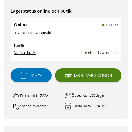
Lagerstatus online och butik
Online
100+ st
1-2 dagars leveranstid
Butik
Välj din butik
Finns i 73 butiker.
HÄMTA
LÄGG I VARUKORGEN
Fri frakt från 599:-
Öppet köp i 100 dagar
Snabba leveranser
Hämta i butik, GRATIS!