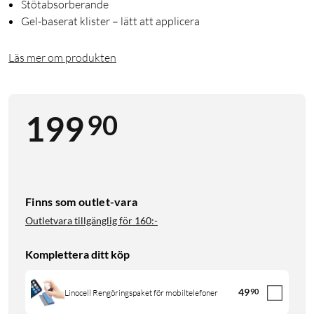
Stötabsorberande
Gel-baserat klister – lätt att applicera
Läs mer om produkten
90
199
Finns som outlet-vara
Outletvara tillgänglig för
160:-
Komplettera ditt köp
49
90
Linocell Rengöringspaket för mobiltelefoner