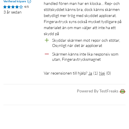
Verifierad köpare
handled fören man har en klocka… Rep- och 
4/5
stötskyddet känns bra, dock känns skärmen 
3 år sedan
betydligt mer trög med skyddet applicerat. 
Fingeravtryck syns också mycket tydligare på 
materialet än om man väljer att inte ha ett 
skydd på
Skyddar skärmen mot repor och stötar, 
Osynligt när det är applicerat
Skärmen känns inte lika responsiv som 
utan, Fingeravtrycksmagnet
Var recensionen till hjälp?
Ja
(
1
)
Nej
(
0
)
Powered By TestFreaks