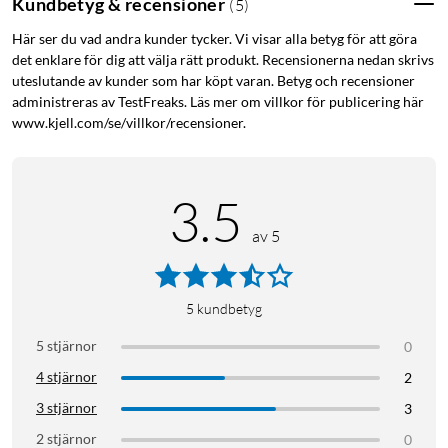
Kundbetyg & recensioner
(
5
)
Här ser du vad andra kunder tycker. Vi visar alla betyg för att göra
det enklare för dig att välja rätt produkt. Recensionerna nedan skrivs
uteslutande av kunder som har köpt varan. Betyg och recensioner
administreras av TestFreaks. Läs mer om villkor för publicering här
www.kjell.com/se/villkor/recensioner.
3.5
av 5
5
kundbetyg
5 stjärnor
0
4 stjärnor
2
3 stjärnor
3
2 stjärnor
0