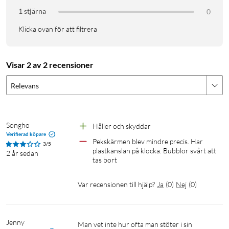
1 stjärna
0
Klicka ovan för att filtrera
Visar 2 av 2 recensioner
Relevans
Songho
Håller och skyddar
Verifierad köpare
Pekskärmen blev mindre precis. Har 
3/5
plastkänslan på klocka. Bubblor svårt att 
2 år sedan
tas bort
Var recensionen till hjälp?
Ja
(
0
)
Nej
(
0
)
Jenny
Man vet inte hur ofta man stöter i sin 