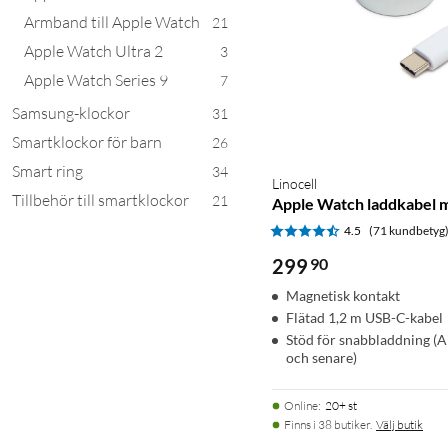
Armband till Apple Watch
21
Apple Watch Ultra 2
3
Apple Watch Series 9
7
Samsung-klockor
31
Smartklockor för barn
26
Smart ring
34
Linocell
Tillbehör till smartklockor
21
Apple Watch laddkabel 
4.5
(71 kundbetyg
299
90
Magnetisk kontakt
Flätad 1,2 m USB-C-kabel
Stöd för snabbladdning (A
och senare)
Online
:
20+ st
Finns i 38 butiker.
Välj butik