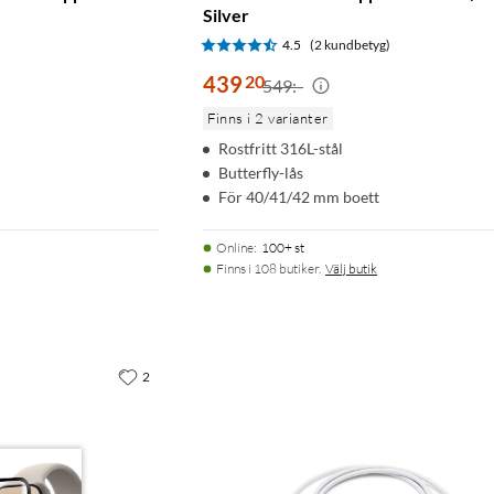
Silver
4.5
(2 kundbetyg)
439
20
549:-
Finns i 2 varianter
Rostfritt 316L-stål
Butterfly-lås
För 40/41/42 mm boett
Online
:
100+ st
Finns i 108 butiker.
Välj butik
2