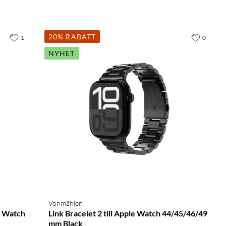
20% RABATT
1
0
NYHET
Vonmählen
e Watch
Link Bracelet 2 till Apple Watch 44/45/46/49
mm Black