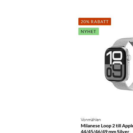
20% RABATT
NYHET
Vonmählen
Milanese Loop 2 till App
44/45/46/49 mm Silver