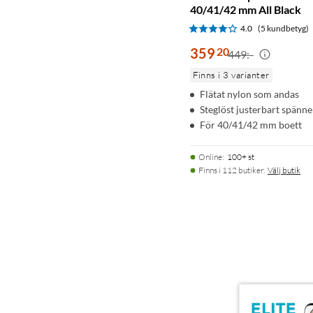
40/41/42 mm All Black
4.0
(5 kundbetyg)
359
20
449:-
Finns i 3 varianter
Flätat nylon som andas
Steglöst justerbart spänne
För 40/41/42 mm boett
Online
:
100+ st
Finns i 112 butiker.
Välj butik