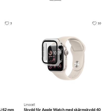
3
10
Linocell
41/42 mm
Skydd för Apple Watch med skärmskydd 40