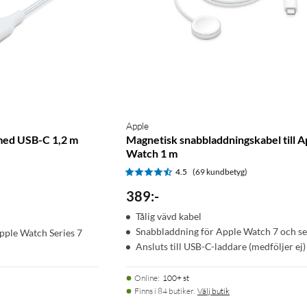
Apple
med USB-C 1,2 m
Magnetisk snabbladdningskabel till A
Watch 1 m
)
4.5
(69 kundbetyg)
389
:
-
Tålig vävd kabel
Snabbladdning för Apple Watch 7 och s
pple Watch Series 7
Ansluts till USB-C-laddare (medföljer ej)
Online
:
100+ st
Finns i 84 butiker.
Välj butik