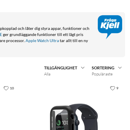
uppkopplad och låter dig styra appar, funktioner och
E
ger grundläggande funktioner till ett lågt pris
are processor.
Apple Watch Ultra
tar allt till en ny
TILLGÄNGLIGHET
SORTERING
Alla
Populäraste
10
9