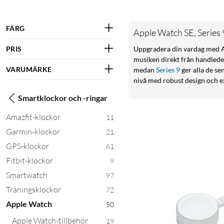
FÄRG
Apple Watch SE, Series 9
PRIS
Uppgradera din vardag med 
musiken direkt från handlede
VARUMÄRKE
medan
Series 9
ger alla de s
nivå med robust design och e
Smartklockor och -ringar
Amazfit-klockor
11
Garmin-klockor
21
GPS-klockor
61
Fitbit-klockor
9
Smartwatch
97
Träningsklockor
72
Apple Watch
50
Apple Watch-tillbehör
19