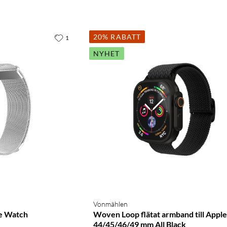
20% RABATT
1
NYHET
Vonmählen
le Watch
Woven Loop flätat armband till Appl
44/45/46/49 mm All Black