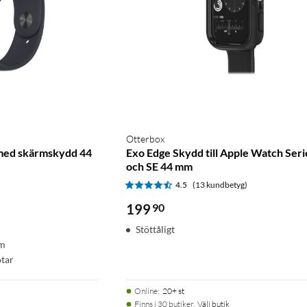
Otterbox
med skärmskydd 44
Exo Edge Skydd till Apple Watch Seri
och SE 44 mm
4.5
(13 kundbetyg)
199
90
Stöttåligt
mm
ötar
Online
:
20+ st
Finns i 30 butiker.
Välj butik