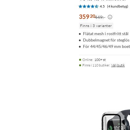
4.5
(4 kundbetyg)
359
20
449:-
Finns i 3 varianter
Flätat mesh i rostfritt stål
Dubbelmagnet för steglös 
För 44/45/46/49 mm boet
Online
:
100+ st
Finns i 110 butiker.
Välj butik