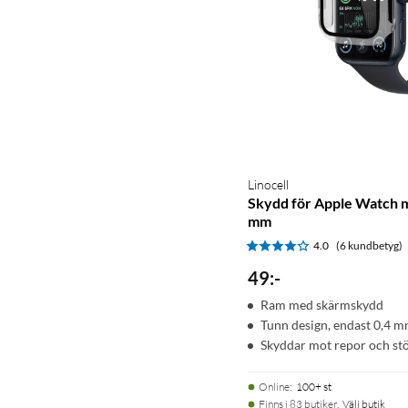
Linocell
Skydd för Apple Watch 
mm
4.0
(6 kundbetyg)
49
:
-
Ram med skärmskydd
Tunn design, endast 0,4 
Skyddar mot repor och st
Online
:
100+ st
Finns i 83 butiker.
Välj butik