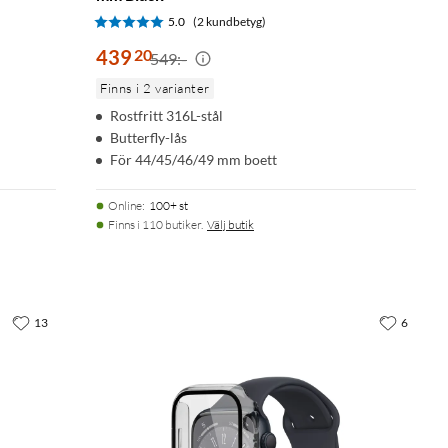
5.0
(2 kundbetyg)
439
20
549:-
Finns i 2 varianter
Rostfritt 316L-stål
Butterfly-lås
För 44/45/46/49 mm boett
Online
:
100+ st
Finns i 110 butiker.
Välj butik
13
6