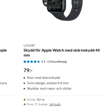
Linocell
pple
Skydd för Apple Watch med skärmskydd 44
mm
4.5
(34 kundbetyg)
79
:
-
Ram med skärmskydd
enare
Tunn design, endast 0,4 mm
Skyddar mot repor och stötar
Online
:
50+ st
Finns i 57 butiker.
Välj butik