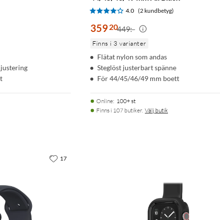
4.0
(2 kundbetyg)
359
20
449:-
Finns i 3 varianter
Flätat nylon som andas
justering
Steglöst justerbart spänne
t
För 44/45/46/49 mm boett
Online
:
100+ st
Finns i 107 butiker.
Välj butik
17