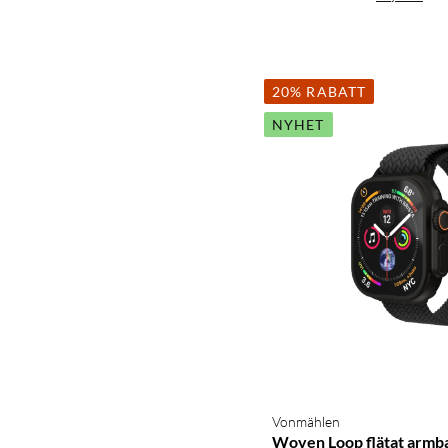
20% RABATT
NYHET
Vonmählen
Woven Loop flätat armba