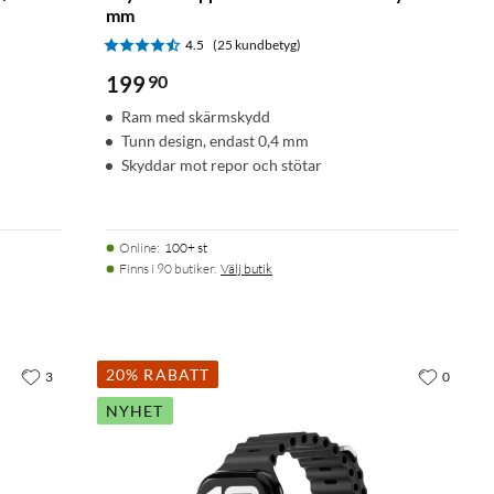
mm
4.5
(25 kundbetyg)
199
90
Ram med skärmskydd
Tunn design, endast 0,4 mm
Skyddar mot repor och stötar
Online
:
100+ st
Finns i 90 butiker.
Välj butik
20% RABATT
3
0
NYHET