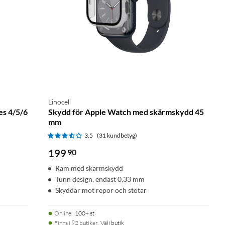
Linocell
es 4/5/6
Skydd för Apple Watch med skärmskydd 45
mm
3.5
(31 kundbetyg)
199
90
Ram med skärmskydd
Tunn design, endast 0,33 mm
Skyddar mot repor och stötar
Online
:
100+ st
Finns i 92 butiker.
Välj butik