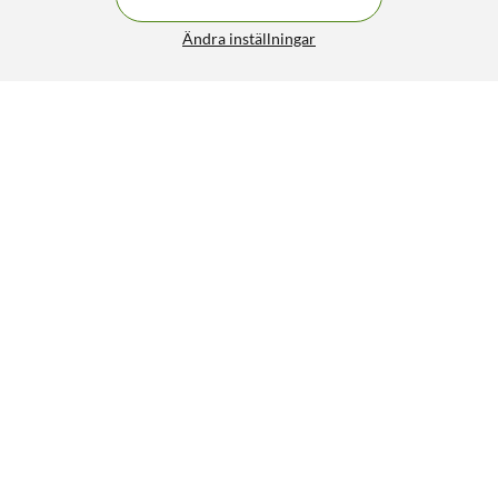
Ändra inställningar
Linocell Skydd för Apple Watch med skärmskydd 44 mm
49:-
4/5
HÄMTA
LÄGG I VARUKORGEN
Liknande produkter
9
10