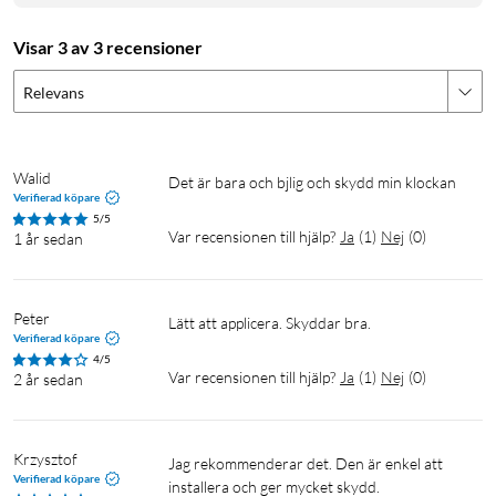
Visar 3 av 3 recensioner
Relevans
Walid
Det är bara och bjlig och skydd min klockan 
Verifierad köpare
5/5
Var recensionen till hjälp?
Ja
(
1
)
Nej
(
0
)
1 år sedan
Peter
Lätt att applicera. Skyddar bra.
Verifierad köpare
4/5
Var recensionen till hjälp?
Ja
(
1
)
Nej
(
0
)
2 år sedan
Krzysztof
Jag rekommenderar det. Den är enkel att 
Verifierad köpare
installera och ger mycket skydd.