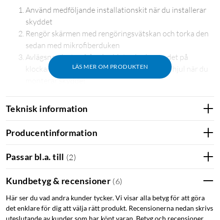
Använd medföljande installationskit när du installerar
skyddet
Rengör skärmen med rengöringsvätskan och torka den
sedan med mikrofiberduken
Avlägsna plasten från skyddet och placera det på
LÄS MER OM PRODUKTEN
klockan. Notera klockans knappar och scrollhjul när du
monterar skyddet
Applicera ett lätt tryck
Teknisk information
Skärmskydd för Apple Watch
Producentinformation
Passar bl.a. till
(
2
)
Kundbetyg & recensioner
(
6
)
Här ser du vad andra kunder tycker. Vi visar alla betyg för att göra
det enklare för dig att välja rätt produkt. Recensionerna nedan skrivs
uteslutande av kunder som har köpt varan. Betyg och recensioner