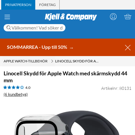
PRIVATPERSON
FÖRETAG
SOMMARREA - Upp till 50%
→
APPLE WATCH-TILLBEHÖR
LINOCELL SKYDD FÖR APPLE WATCH MED SKÄRMSKYDD 44 MM
Linocell Skydd för Apple Watch med skärmskydd 44
mm
4.0
Artikelnr: 80131
(6 kundbetyg)