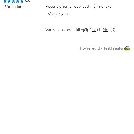
5/5
Recensionen är översatt från norska
2 år sedan
Visa original
Var recensionen till hjälp?
Ja
(
1
)
Nej
(
0
)
Powered By TestFreaks