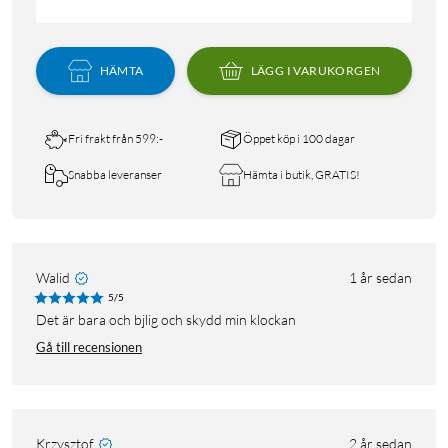
HÄMTA
LÄGG I VARUKORGEN
Fri frakt från 599:-
Öppet köp i 100 dagar
Snabba leveranser
Hämta i butik, GRATIS!
Walid
1 år sedan
5/5
Det är bara och bjlig och skydd min klockan
Gå till recensionen
Krzysztof
2 år sedan