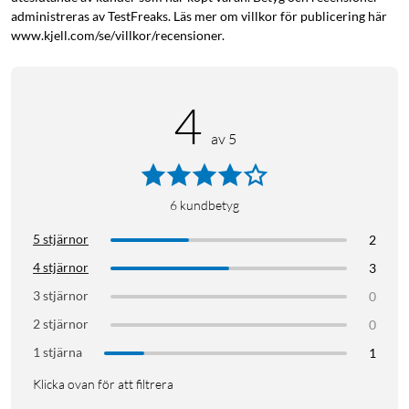
administreras av TestFreaks. Läs mer om villkor för publicering här
www.kjell.com/se/villkor/recensioner.
4
av 5
6
kundbetyg
5 stjärnor
2
4 stjärnor
3
3 stjärnor
0
2 stjärnor
0
1 stjärna
1
Klicka ovan för att filtrera