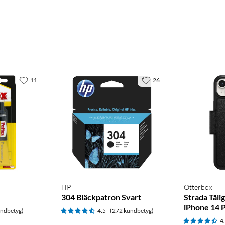
11
26
HP
Otterbox
304 Bläckpatron Svart
Strada Tåli
iPhone 14 
undbetyg)
4.5
(272 kundbetyg)
4