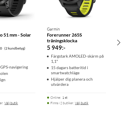
Garmin
o 51 mm - Solar
Forerunner 265S
träningsklocka
5 949
:
-
.0
(2 kundbetyg)
Färgstark AMOLED-skärm på
1,1″
 GPS-navigering
15 dagars batteritid i
smartwatchläge
solen
Hjälper dig planera och
ign
utvärdera
Online
:
1 st
er.
Välj butik
Finns i 2 butiker.
Välj butik