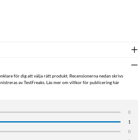
enklare för dig att välja rätt produkt. Recensionerna nedan skrivs
istreras av TestFreaks. Läs mer om villkor för publicering här
0
1
0