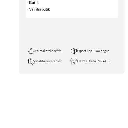
Butik
Välj din butik
Fri frakt från 599:-
Öppet köp i 100 dagar
Snabba leveranser
Hämta i butik, GRATIS!