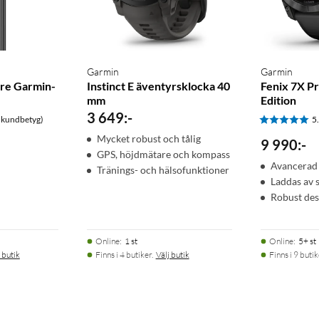
Garmin
Garmin
are Garmin-
Instinct E äventyrsklocka 40
Fenix 7X Pr
mm
Edition
3 649
:
-
 kundbetyg)
5
Mycket robust och tålig
9 990
:
-
GPS, höjdmätare och kompass
Avancerad
Tränings- och hälsofunktioner
Laddas av 
Robust des
Online
:
1 st
Online
:
5+ st
 butik
Finns i 4 butiker.
Välj butik
Finns i 9 butik