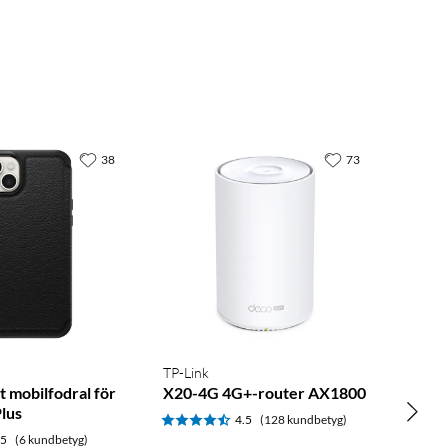
38
73
TP-Link
gt mobilfodral för
X20-4G 4G+-router AX1800
Plus
4.5
(128 kundbetyg)
.5
(6 kundbetyg)