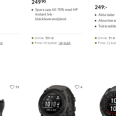
249
90
249
:
-
Spara upp till 70% med HP
Instant Ink -
Äkta läder
bläckleveranstjänst
Absorberar
Två kredit
Online
:
50+ st
Online
:
5+ st
tik
Finns i 66 butiker.
Välj butik
Finns i 21 buti
51
6