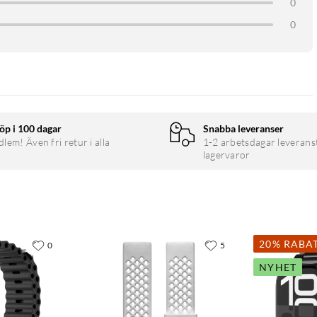
0
0
öp i 100 dagar
Snabba leveranser
em! Även fri retur i alla
1-2 arbetsdagar leverans
lagervaror
20% RABA
0
5
NYHET