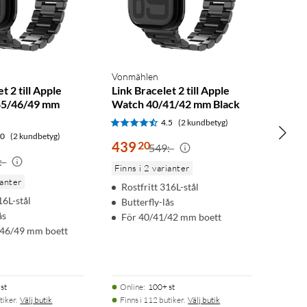
Vonmählen
t 2 till Apple
Link Bracelet 2 till Apple
45/46/49 mm
Watch 40/41/42 mm Black
4.5
(2 kundbetyg)
.0
(2 kundbetyg)
439
20
549:-
:-
Finns i 2 varianter
ianter
Rostfritt 316L-stål
16L-stål
Butterfly-lås
ås
För 40/41/42 mm boett
/46/49 mm boett
st
Online
:
100+ st
tiker.
Välj butik
Finns i 112 butiker.
Välj butik