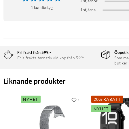
2 stjärnor
1
kundbetyg
1 stjärna
Fri frakt från 599:-
Öppet k
Fria fraktalternativ vid köp från 599:-
Som medl
butiker
Liknande produkter
NYHET
20% RABATT
1
NYHET