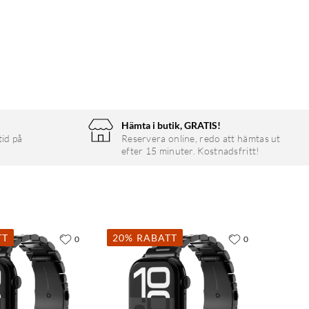
Hämta i butik, GRATIS!
tid på
Reservera online, redo att hämtas ut
efter 15 minuter. Kostnadsfritt!
TT
20% RABATT
0
0