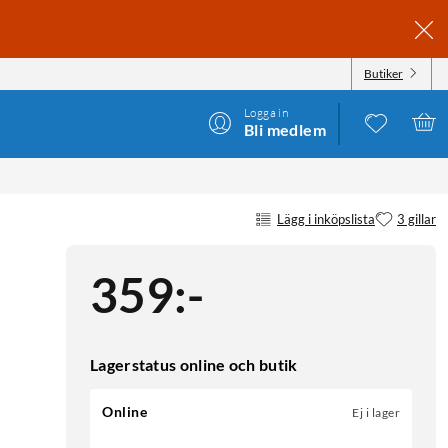
Butiker
Logga in
Bli medlem
Lägg i inköpslista
3 gillar
359
:
-
Lagerstatus online och butik
Online
Ej i lager