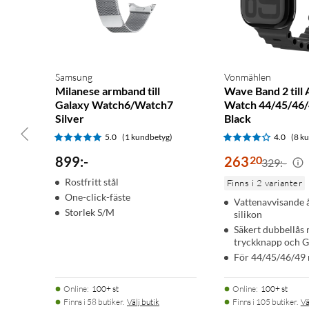
Samsung
Vonmählen
Milanese armband till
Wave Band 2 till 
Galaxy Watch6/Watch7
Watch 44/45/46
Silver
Black
5.0
(1 kundbetyg)
4.0
(8 k
899
:
-
263
20
329:-
Rostfritt stål
Finns i 2 varianter
One-click-fäste
Vattenavvisande 
Storlek S/M
silikon
Säkert dubbellås
tryckknapp och G
För 44/45/46/49
Online
:
100+ st
Online
:
100+ st
Finns i 58 butiker.
Välj butik
Finns i 105 butiker.
Vä