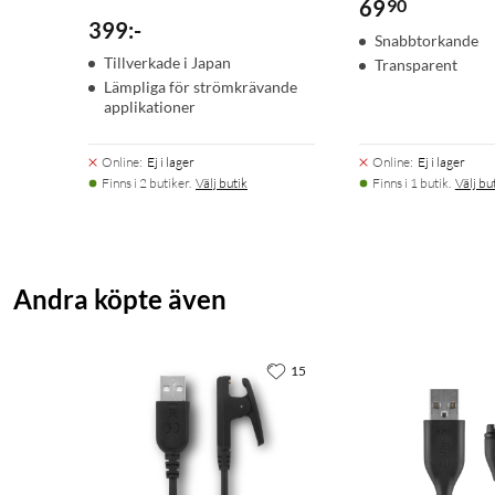
69
90
399
:
-
Snabbtorkande
Tillverkade i Japan
Transparent
Lämpliga för strömkrävande
applikationer
Online
:
Ej i lager
Online
:
Ej i lager
Finns i 2 butiker.
Välj butik
Finns i 1 butik.
Välj bu
Andra köpte även
15