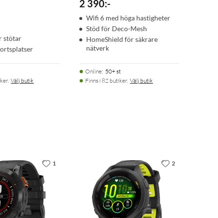
2 390
:
-
Wifi 6 med höga hastigheter
Stöd för Deco-Mesh
 stötar
HomeShield för säkrare
nätverk
kortsplatser
Online
:
50+ st
ker.
Välj butik
Finns i 82 butiker.
Välj butik
1
2