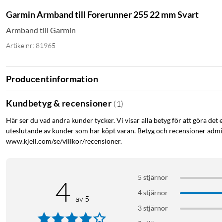
Garmin Armband till Forerunner 255 22 mm Svart
Armband till Garmin
Artikelnr: 81965
Producentinformation
Kundbetyg & recensioner
(
1
)
Här ser du vad andra kunder tycker. Vi visar alla betyg för att göra det 
uteslutande av kunder som har köpt varan. Betyg och recensioner admin
www.kjell.com/se/villkor/recensioner.
5 stjärnor
4
4 stjärnor
av 5
3 stjärnor