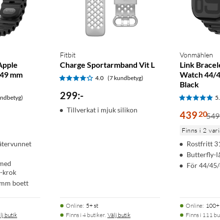
Fitbit
Vonmählen
Apple
Charge Sportarmband Vit L
Link Bracele
/49 mm
Watch 44/
4.0
(7 kundbetyg)
Black
299
:
-
undbetyg)
5
Tillverkat i mjuk silikon
439
20
549
Finns i 2 var
återvunnet
Rostfritt 3
Butterfly-l
 med
För 44/45
-krok
 mm boett
Online
:
5+ st
Online
:
100+ 
lj butik
Finns i 4 butiker.
Välj butik
Finns i 111 bu