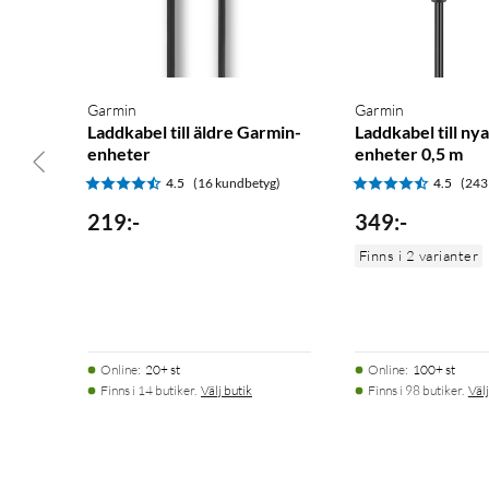
Garmin
Garmin
Laddkabel till äldre Garmin-
Laddkabel till ny
enheter
enheter 0,5 m
4.5
(16 kundbetyg)
4.5
(243
219
:
-
349
:
-
Finns i 2 varianter
Online
:
20+ st
Online
:
100+ st
Finns i 14 butiker.
Välj butik
Finns i 98 butiker.
Välj