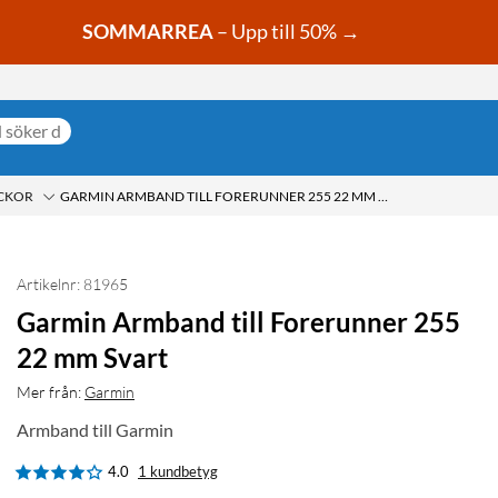
SOMMARREA
– Upp till 50% →
OCKOR
GARMIN ARMBAND TILL FORERUNNER 255 22 MM SVART
Artikelnr: 81965
Garmin Armband till Forerunner 255
22 mm Svart
Mer från:
Garmin
Armband till Garmin
4.0
1 kundbetyg