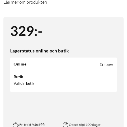
Läs mer om produkten
329
:
-
Lagerstatus online och butik
Online
Ej i lager
Butik
Välj din butik
Fri frakt från 599:-
Öppet köp i 100 dagar