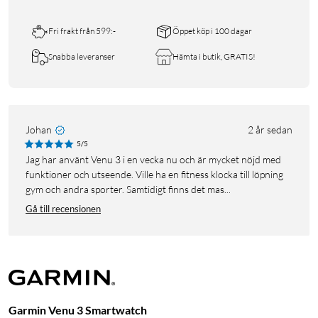
Fri frakt från 599:-
Öppet köp i 100 dagar
Snabba leveranser
Hämta i butik, GRATIS!
Johan
2 år sedan
5/5
Jag har använt Venu 3 i en vecka nu och är mycket nöjd med
funktioner och utseende. Ville ha en fitness klocka till löpning
gym och andra sporter. Samtidigt finns det mas...
Gå till recensionen
Garmin Venu 3 Smartwatch