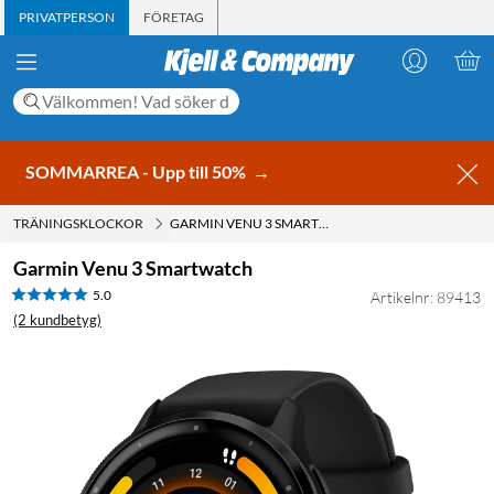
PRIVATPERSON
FÖRETAG
SOMMARREA - Upp till 50%
→
TRÄNINGSKLOCKOR
GARMIN VENU 3 SMARTWATCH
Garmin Venu 3 Smartwatch
5.0
Artikelnr: 89413
(2 kundbetyg)