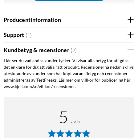
Producentinformation
Support
(
1
)
Funktioner
Ljusstark AMOLED-skärm på 1,4"
Kundbetyg & recensioner
(
2
)
Upp till 14 dagars batteritid i SmartWatch-läget
Detaljerad information om hälsa och välbefinnande
Här ser du vad andra kunder tycker. Vi visar alla betyg för att göra
det enklare för dig att välja rätt produkt. Recensionerna nedan skrivs
Avancerade träningsfunktioner
uteslutande av kunder som har köpt varan. Betyg och recensioner
Kontinuerlig pulsmätning under dagen
administreras av TestFreaks. Läs mer om villkor för publicering här
Informativ stressövervakning och guidad meditation
www.kjell.com/se/villkor/recensioner.
Se blodets syremättnad när du är vaken eller sover
Mensregistrering låter dig registrera din
menstruationscykel eller graviditet
5
Med Jet Lag Adviser får du tips när du resar för att
minska jetlag
av 5
Logga ditt dagliga vätskeintag och få påminnelser om
när det är dags att fylla på