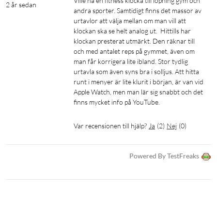
dina tupplurar automatiskt för att se hur de gynnar din kropp
Ville ha en fitness klocka till löpning gym och 
2 år sedan
andra sporter. Samtidigt finns det massor av 
samt den mest idealiska tiden under dagen och hur långa de
urtavlor att välja mellan om man vill att 
borde vara.
klockan ska se helt analog ut.  Hittills har 
klockan presterat utmärkt. Den räknar till 
Sömncoach
och med antalet reps på gymmet, även om 
man får korrigera lite ibland. Stor tydlig 
Få sömnresultat och personlig coachning kring hur mycket
urtavla som även syns bra i solljus. Att hitta 
sömn du behöver och hur du kan förbättra din sömnkvalitet.
runt i menyer är lite klurit i början, är van vid 
Du kan följa olika sömnstadier och tupplurar – och se flera
Apple Watch, men man lär sig snabbt och det 
viktiga mätvärden under sömnperioden, som HRV-status för
finns mycket info på YouTube. 
att bättre förstå din hälsa.
Var recensionen till hjälp?
Ja
(
2
)
Nej
(
0
)
Inbyggda sportappar
Registrera alla sätt som du rör dig på med fler än 30
Powered By TestFreaks
förinstallerade sportappar för utomhussporter med GPS och
inomhussporter – inklusive gång, löpning, cykling, simning i
bassäng, aktiviteter för rullstolsanvändare med mera.
Inbyggd högtalare och mikrofon