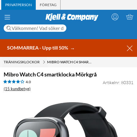
PRIVATPERSON
FÖRETAG
SOMMARREA - Upp till 50%
→
TRÄNINGSKLOCKOR
MIBRO WATCH C4 SMARTKLOCKA MÖRKGRÅ
Mibro Watch C4 smartklocka Mörkgrå
4.0
Artikelnr: 80331
(15 kundbetyg)