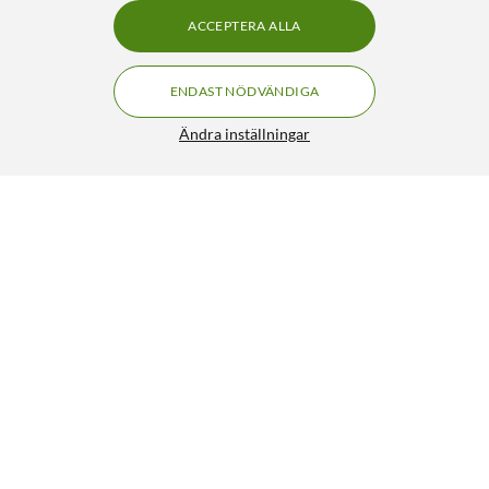
ACCEPTERA ALLA
ENDAST NÖDVÄNDIGA
Ändra inställningar
Mibro Watch C4 smartklocka Mörkgrå
499:-
4/5
HÄMTA
BEVAKA