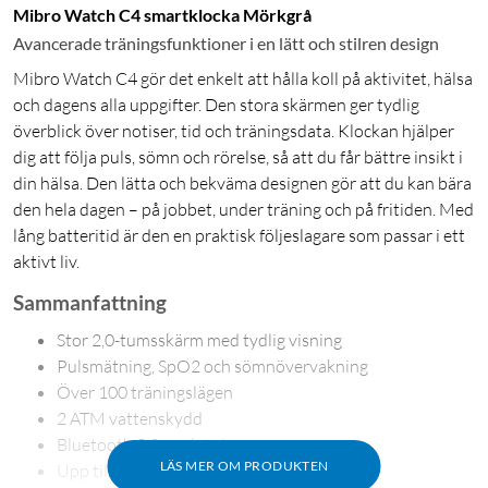
Mibro Watch C4 smartklocka Mörkgrå
Avancerade träningsfunktioner i en lätt och stilren design
Mibro Watch C4 gör det enkelt att hålla koll på aktivitet, hälsa
och dagens alla uppgifter. Den stora skärmen ger tydlig
överblick över notiser, tid och träningsdata. Klockan hjälper
dig att följa puls, sömn och rörelse, så att du får bättre insikt i
din hälsa. Den lätta och bekväma designen gör att du kan bära
den hela dagen – på jobbet, under träning och på fritiden. Med
lång batteritid är den en praktisk följeslagare som passar i ett
aktivt liv.
Sammanfattning
Stor 2,0-tumsskärm med tydlig visning
Pulsmätning, SpO2 och sömnövervakning
Över 100 träningslägen
2 ATM vattenskydd
Bluetooth 5.3-anslutning
LÄS MER OM PRODUKTEN
Upp till 10 dagars batteritid