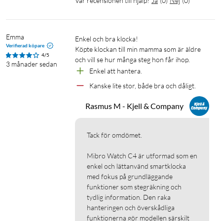
Var recensionen till hjälp?
Ja
(
0
)
Nej
(
0
)
Emma
Enkel och bra klocka!

Verifierad köpare
Köpte klockan till min mamma som är äldre 
4/5
och vill se hur många steg hon får ihop.
3 månader sedan
Enkel att hantera.
Kanske lite stor, både bra och dåligt.
Rasmus M - Kjell & Company
Tack för omdömet. 

Mibro Watch C4 är utformad som en 
enkel och lättanvänd smartklocka 
med fokus på grundläggande 
funktioner som stegräkning och 
tydlig information. Den raka 
hanteringen och överskådliga 
funktionerna gör modellen särskilt 