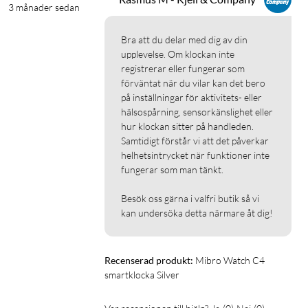
3 månader sedan
det behövs.
Bra att du delar med dig av din 
Specifikationer
upplevelse. Om klockan inte 
Mått: 51x41x9,8 mm
registrerar eller fungerar som 
förväntat när du vilar kan det bero 
Vikt: 29 g (utan armband), 45 g (med armband)
på inställningar för aktivitets- eller 
Skärm: 2,0" TFT, 240x296 pixlar
hälsospårning, sensorkänslighet eller 
Batteritid: Upp till 10 dagar (45 dagar standby)
hur klockan sitter på handleden. 
Vattenskydd: 2 ATM
Samtidigt förstår vi att det påverkar 
Bluetooth: 5.3
helhetsintrycket när funktioner inte 
Sensorer: Pulsmätare, SpO2, accelerometer
fungerar som man tänkt.

Kompatibilitet: Android 5.0 och iOS 10 eller senare
Besök oss gärna i valfri butik så vi 
Laddning: Magnetisk laddare
kan undersöka detta närmare åt dig!
I förpackningen
Mibro Watch C4
Recenserad produkt:
Mibro Watch C4 
Laddkabel
smartklocka Silver
Manual