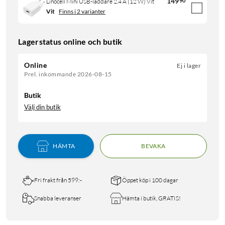
149
90
Linocell Mini USB-laddare 2,4 A (12 W) Vit
Vit
Finns i 2 varianter
Lagerstatus online och butik
Online
Ej i lager
Prel. inkommande 2026-08-15
Butik
Välj din butik
HÄMTA
BEVAKA
Fri frakt från 599:-
Öppet köp i 100 dagar
Snabba leveranser
Hämta i butik, GRATIS!